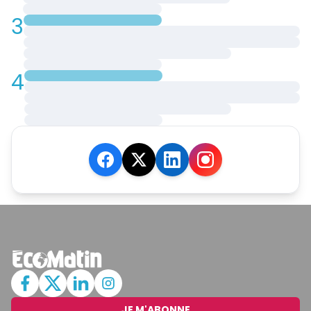
3
4
JE M'ABONNE