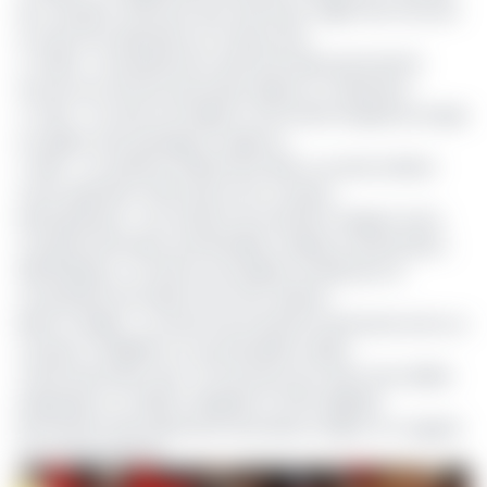
les comptes, effectuer des virements, régler des factures
et suivre les opérations en temps réel ;
C Online : une plateforme web sécurisée permettant
l’accès aux services bancaires depuis un ordinateur ;
C Cash : un service de dépôt et de retrait d’espèces simple
et rapide, sans passage en agence ;
C Alert : un système d’alerte par SMS ou email notifiant
toute opération effectuée sur le compte ;
Moving Money : une solution de transfert d’argent entre
comptes bancaires, portefeuilles mobiles et partenaires ;
SMS Banking : un service accessible via SMS pour la
consultation de solde et les mini-relevés ;
Bank to Wallet : un service de transfert instantané entre un
compte CCABANK et un portefeuille mobile ;
Cartes bancaires Visa : la fourniture de cartes Visa (débit,
prépayées ou crédit), intégrées à l’offre digitale,
permettant des paiements sécurisés en ligne, en magasin
ou à l’international.