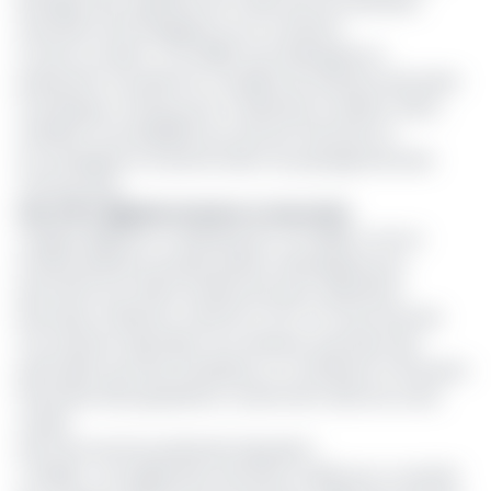
partager leurs expériences et découvrir les dernières
avancées technologiques sur le continent.
À cette occasion, CCA-BANK s’est distinguée en
présentant une gamme complète de solutions bancaires
numériques conçues pour moderniser la relation client,
améliorer l’accessibilité aux services financiers et
accompagner la transformation du paysage bancaire
camerounais.
Une offre digitale inclusive et sécurisée
L’équipe digitale et marketing de CCA-BANK a mis en
lumière plusieurs produits phares, développés pour
permettre aux clients d’effectuer leurs opérations
bancaires à distance, 24h/24 et 7j/7, en toute sécurité.
Ces solutions répondent aux attentes aussi bien des
particuliers que des entreprises, et contribuent à l’inclusion
financière des populations, notamment dans les zones
rurales.
Parmi les services présentés figuraient :
C Mobile : une application bancaire mobile pour consulter