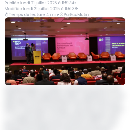
Publiée
lundi 21 juillet 2025 à 11:51:34
Modifiée
lundi 21 juillet 2025 à 11:51:38
Temps de lecture
4
min
Par
EcoMatin
[Publireportage] CCA-BANK a activement pris part à la 15ᵉ
édition de l’Africa Digital Expo (ADEX), organisée du 14 au 16
juillet 2025 à l’hôtel Krystal Palace de Douala. Placé sous le
thème « Dynamique numérique : quel impact pour l’avenir
? », ce grand rendez-vous de l’innovation digitale a réuni
plus de 500 participants issus de divers secteurs, venus