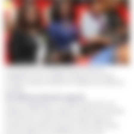
Ces solutions, pour la plupart gratuites, illustrent
l’engagement de CCA-BANK à proposer des services
innovants, simples d’utilisation et adaptés aux réalités du
quotidien.
Une expérience bancaire repensée
Grâce à la digitalisation, CCA-BANK entend offrir une
expérience client fluide, rapide et entièrement sécurisée.
Les interfaces, conçues pour être ergonomiques et
intuitives, permettent une prise en main facile, même
pour les usagers peu familiarisés avec les outils