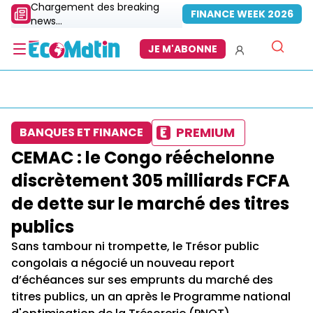
Chargement des breaking
FINANCE WEEK 2026
news...
JE M'ABONNE
PREMIUM
BANQUES ET FINANCE
CEMAC : le Congo rééchelonne
discrètement 305 milliards FCFA
de dette sur le marché des titres
publics
Sans tambour ni trompette, le Trésor public
congolais a négocié un nouveau report
d’échéances sur ses emprunts du marché des
titres publics, un an après le Programme national