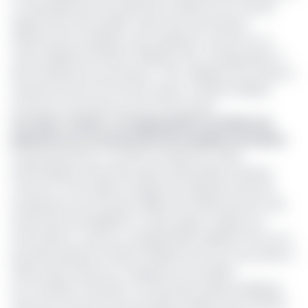
un rééchelonnement partiel de sa dette sur le marché
régional des titres publics. Selon des informations
obtenues par
EcoMatin
, cette opération a porté sur un
volume global de 304,87 milliards FCFA, correspondant à
deux échéances successives : 175,4 milliards FCFA arrivés à
maturité entre le 13 et le 19 octobre, et 129,46 milliards
FCFA pour la semaine du 20 au 26 octobre.
Lire aussi :
Cemac : le Congo justifie son défaut de
paiement sur le marché des titres publics de la Beac
Le gouvernement a confié la manœuvre à deux
intermédiaires financiers basés à Brazzaville, le groupe
L’Archer et LCB Capital, chargés de renégocier avec les
investisseurs de nouveaux délais de remboursement afin
d’offrir plus de flexibilité au Trésor public. D’après nos
informations, L’Archer a mobilisé 90,25 milliards FCFA sur la
première période et 106,46 milliards FCFA sur la seconde, le
solde ayant été pris en charge par LCB Capital.
Les nouvelles maturités n’ont pas été rendues publiques,
mais une source proche du dossier indique que certaines