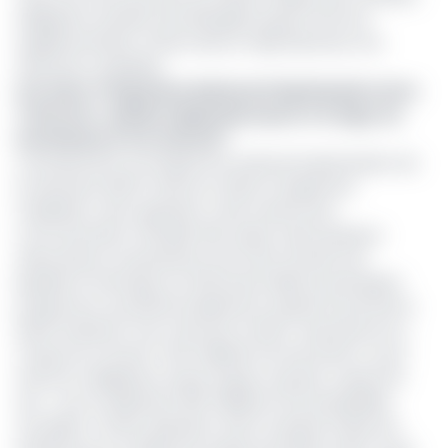
obligations auraient été allongées jusqu’à trois ans
supplémentaires, offrant ainsi un répit bienvenu à la
trésorerie congolaise.
Lire aussi :
Programme National d’Optimisation de la
Trésorerie : quelles implications pour le Congo, les
investisseurs et le marché ?
Contrairement au Programme national d’optimisation de
la trésorerie (PNOT) lancé en 2024 et largement
médiatisé, cette opération a été menée sans
communication officielle. Elle traduit, selon plusieurs
observateurs, la persistance de fortes tensions de
liquidité et interroge sur l’efficacité réelle du précédent
programme, qui devait initialement assainir le profil de la
dette intérieure. Pour mémoire, le PNOT avait permis au
Congo de convertir 1 240 milliards FCFA de titres à court
terme en obligations à plus longue maturité -jusqu’à 10
ans-, tout en générant 250 milliards FCFA de liquidités
nouvelles. Si cette opération avait contribué à lisser les