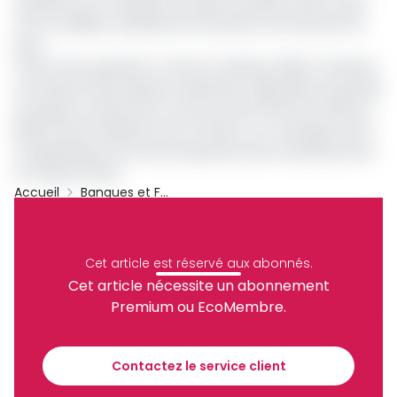
échéances et à réduire les risques de défaut, elle n’a pas
suffi à stabiliser durablement la position de trésorerie du
pays.
Outre cette opération, L’Archer, fondé par Gilles Tchamba,
s’est illustré dans plusieurs opérations régionales de grande
envergure, notamment comme chef de file de l’emprunt
BDEAC de 50 milliards FCFA en 2024 et co-arrangeur de la
recapitalisation du Fonds de garantie des investissements
en Afrique (FIGA).
Accueil
Banques et Finance
Cemac
Titres Publics
Congo
Sassou Nguesso
Christian Yoka
L'ARcher
Cet article est réservé aux abonnés.
Partager
Cet article nécessite un abonnement
Premium ou EcoMembre.
Recevez notre briefing économique et
financier tous les jours avant 10 heures.
Contactez le service client