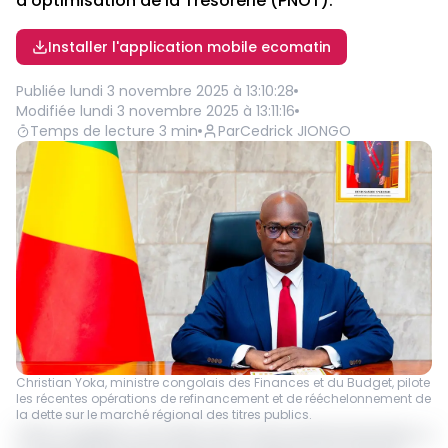
d'optimisation de la Trésorerie (PNOT).
Installer l'application mobile ecomatin
Publiée
lundi 3 novembre 2025 à 13:10:28
Modifiée
lundi 3 novembre 2025 à 13:11:16
Temps de lecture
3
min
Par
Cedrick JIONGO
Christian Yoka, ministre congolais des Finances et du Budget, pilote
les récentes opérations de refinancement et de rééchelonnement de
la dette sur le marché régional des titres publics.
L’État congolais a procédé, dans la plus grande discrétion, à