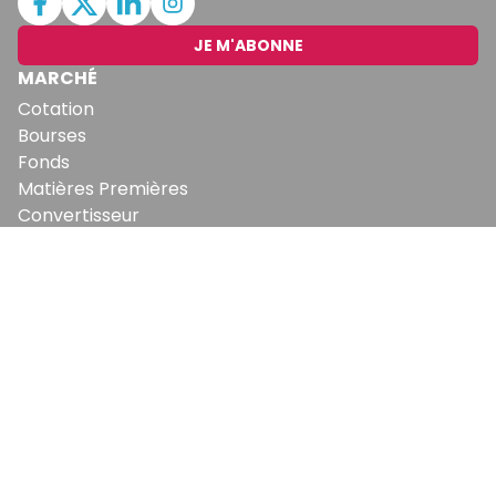
JE M'ABONNE
MARCHÉ
Cotation
Bourses
Fonds
Matières Premières
Convertisseur
ABONNEMENTS
Mon Compte
Mes Abonnements
Newsletters
Articles Achetés
SERVICES
Conditions Générales
Politique De Confidentialité
Politique En Matière De Cookies
Contact & Suggestions