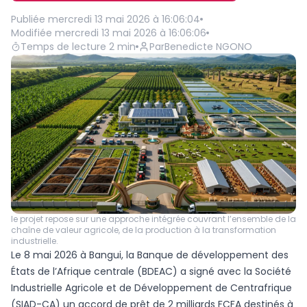
Publiée
mercredi 13 mai 2026 à 16:06:04
Modifiée
mercredi 13 mai 2026 à 16:06:06
Temps de lecture
2
min
Par
Benedicte NGONO
le projet repose sur une approche intégrée couvrant l’ensemble de la
chaîne de valeur agricole, de la production à la transformation
industrielle.
Le 8 mai 2026 à Bangui, la Banque de développement des
États de l’Afrique centrale (BDEAC) a signé avec la Société
Industrielle Agricole et de Développement de Centrafrique
(SIAD-CA) un accord de prêt de 2 milliards FCFA destinés à