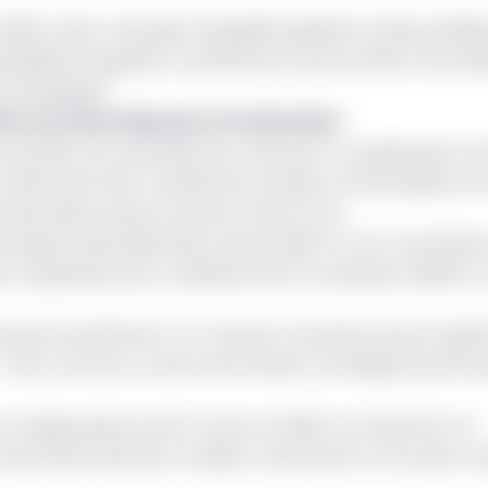
2020, Anicet-Georges Dologuélé appelle la classe politiq
ossibilité d'organiser ces élections à bonne date, l'inco
 revendiquée."
les et locales fixées pour fin décembre
x enrôlés, sont attendus aux urnes pour un quadruple scru
 chiffres de l'ANE. Les élections locales ont été plusieurs fo
 liste électorale en bonne et due forme.
 double nationalité était "personnelle" et non concertée 
loc républicain pour la défense de la Constitution (BRDC),
irai pas aux élections", at-il assuré, n'excluant pas de rejoin
"C'est comme un match de football. Une équipe qui sait q
on indépendance de la France en 1960. Les violences ont
 sécuritaire demeure volatile, notamment sur les axes rou