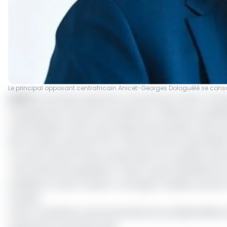
Le principal opposant centrafricain Anicet-Georges Dologuélé se consac
(AFP)
Le principal opposant centrafricain Anicet-Georg
française pour pouvoir se présenter à l'élection présid
Cette décision, prise "avec beaucoup de peine" selon s
de formation, qui se dit "fier" d'avoir porté la nationalité
"Il ne fait l'ombre d'aucun doute que mon ambition est 
"chef de file de l'opposition" mais n'a pas officiellemen
président sortant, Faustin-Archange Touadéra, qu'une r
mandat.
Cette constitution exclut des élections présidentielles 
opposants au premier plan.