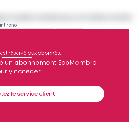
ange Touadéra candidat pour un troisième mandat
Centrafrique : le principal opposant renonce à sa nationalité française pour se consacrer à la présidentielle
onalité
Française
Archive
e est réservé aux abonnés.
site un abonnement EcoMembre
ue et financier tous les jours avant 10 heures.
ur y accéder.
Sinscrire a la newsletter
ez le service client
recevoir nos communications. Vous pouvez vous désabonner à tout moment