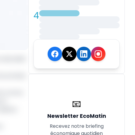
4
nationalité
 économiste
ente comme
📧
 le
roisième
Newsletter EcoMatin
Recevez notre briefing
rs
économique quotidien