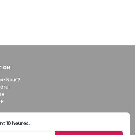
TION
s-Nous?
ndre
pe
DP
nt 10 heures.