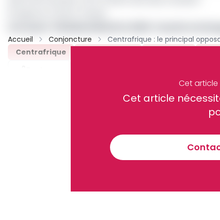
© Agence France-Presse
Lire aussi :
Présidentielle RCA 2025 : Faustin Arch
Accueil
Conjoncture
Centrafrique
Présidentielle
Opposant
Nati
Partager
Cet articl
Cet article néces
Recevez notre briefing économiq
po
Contact
En vous inscrivant à la newsletter, vous acceptez de 