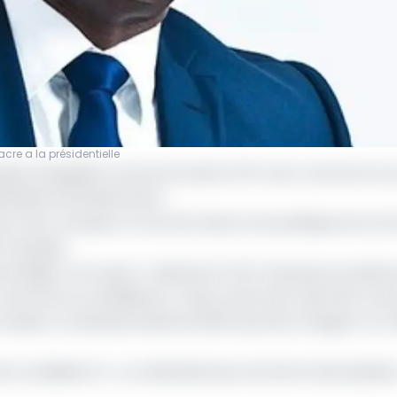
re a la présidentielle
es Dologuélé a annoncé lundi à l'AFP avoir renoncé à sa 
entielle du 28 décembre.
es mots, marque un tournant dans la vie politique de cet
 française.
de diriger mon pays", a déclaré à l'AFP celui qui se prés
t annoncé sa candidature. Il devra affronter dans les urnes
évision constitutionnelle de 2023 autorise à briguer un t
les candidats bi- ou multinationaux, écartant ainsi plusieu