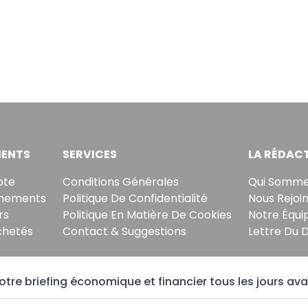
ENTS
SERVICES
LA RÉDAC
pte
Conditions Générales
Qui Somme
nements
Politique De Confidentialité
Nous Rejoi
rs
Politique En Matière De Cookies
Notre Équi
chetés
Contact & Suggestions
Lettre Du 
tre briefing économique et financier tous les jours ava