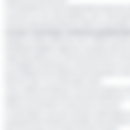
Arrivé deuxième lors de la présidentielle de décembre 
concentrer sur "les vrais problèmes, c'est-à-dire l'imp
l'Autorité nationale des élections (ANE) et sa partialité
Lire aussi :
Centrafrique : les élections présidentiel
Quelque 2,3 millions d'électeurs, dont 749.000 nouveau
(présidentiel, législatif, régional et municipal), selon les
rapportées depuis un an, faute de financement et d'une
M. Dologuélé a précisé que sa volonté de renoncer à sa
autres dirigeants de la plateforme de l'opposition, le B
affirmant rester "sur la même ligne" qu'eux.
"Si les conditions de l'élection ne sont pas réunies, je n'
appels au boycott exprimés au sein de la plateforme : 
arbitres sont partisans ne rentre pas sur le terrain".
La Centrafrique a connu de nombreux conflits depuis s
progressivement diminué en intensité, mais la situation
dans l'est du pays, à la frontière des deux Soudans.