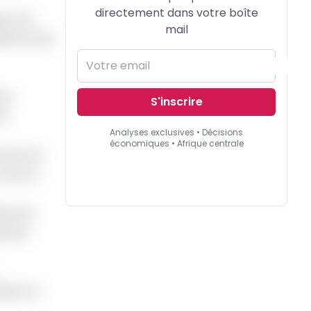
directement dans votre boîte
ue à se
mail
mpétence de
tin
S'inscrire
is
Analyses exclusives • Décisions
économiques • Afrique centrale
avec les
 tout en
dre les
ue les
tiers et