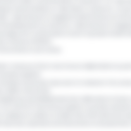
mment le «Best Corporate Bank in Cameroon » et « Best R
ng & Finance Review; le « Best Bank in Cameroon » et pou
r », décernés par le magazine Global Finance et le titre
e d’Investissement au Cameroun » décernés par le magaz
artage entre 3 actionnaires à savoir le groupe Société 
ance Cameroun (16.32%).
à l’économie en zone Cemac
ank-Cameroun (Cbc) s’est d’ores et déjà éclaircit au poi
nouveaux auspices.
, la banque renoue peu à peu avec la croissance. Pour preu
e crédits à l’économie.
pratiqués par les établissements de crédits dans la Cemac
F CFA, soit 10,47% de l’encours global. Au premier semestr
t. Si depuis sa création, la mission de la CBC était d’acc
F dans leurs opérations de financement et de placement,