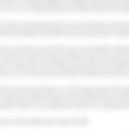
 national. La banque dirigée par Philippe Wattecamps affi
e FCFA, et un Produit Net Bancaire (PNB) de plus de 50 mill
t aux mains du groupe bancaire marocain Banque centrale 
anque qui jusqu’ici était filiale du groupe bancaire frança
Bicec, le groupe marocain BCP, qui contrôle déjà le capita
u Cameroun, renforce ainsi son influence dans le secteur 
le monde, dont 15 en Afrique, le groupe BCP est le sixiè
ropres, et l’une des toutes premières banques africaines 
vel actionnaire de la Bicec, on note l’augmentation du cap
 En décembre 2019, la banque camerounaise avait procéd
elles actions. Si son objectif est atteint, son capital dev
 de 4 600 milliards de crédits en 2019