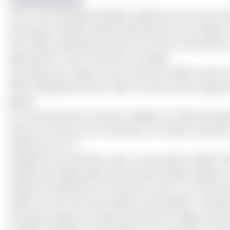
Société Générale
Avec une enveloppe de 819,62 milliards de FCFA de cré
du groupe français Société Générale est le 2e meilleur
Ses crédits représentent 18,1% du montant total émis
détenait 16,4 % des montants concédés.
Une baisse par rapport au 1er semestre 2018 où elle o
2019, l’établissement de crédit a tout de même augment
global.
En termes de performances réalisées en 2019, la banqu
place au Cameroun et la 3e place en Afrique centrale en
milliards de FCFA.
S’agissant du total bilan, celui-ci s’est situé en 2019 à
banque que dirige aujourd’hui Marème Mbaye Ndiaye a a
missions se déclinent en 03 points à savoir, «un finan
publics et une offre de produits responsables ». Socié
trentaine d’agences réparties dans les 10 régions du pa