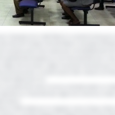
pour l’Epargne et le crédit (Bicec) a consenti le plus gros
es Etats de l’Afrique Centrale (Beac), la banque d’émiss
de nouveaux prêts mis en place par cet établissement de
offre globale des banques au cours de la période sous-revu
êt majeur de cet acteur majeur du secteur bancaire pour l
 de l’économie. Un intérêt qui est allé croissant au fil d
 à 548 milliards de FCFA.
fre, se positionnant ainsi comme le véritable leader en mat
éparties sur l’ensemble des régions du Cameroun, la Bic
aborateurs.
s en 2019 réalisé par le magazine Jeune Afrique, la Bice