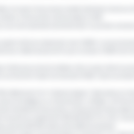
dits octroyés à l’économie, Société Générale Cameroun (S
 prêteur à l’économie camerounaise en 2019.
 au cours de la période susmentionnée. Au premier semes
ccupait la tête du classement avec 30,86%. Au second se
é ses crédits de plus de 3% pour se situer à 19,95% de l’
e n’était pas au bas du tableau. Elle occupe même la pr
 termes de Produit net bancaire (PNB). Celui si se situait
 1 556 milliards de FCFA. Présente depuis 7 décennies au Ca
xé sa stratégie sur un financement « éthique » de l’écon
cement durable de l’économie, un financement des projets 
té Anonyme au capital de 12 500 000 000 FCFA, SGC c’est 
ys, plus de 200 000 clients dont 6000 entreprises.