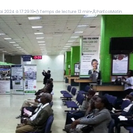
ai 2024 à 17:29:19
Temps de lecture
13
min
Par
EcoMatin