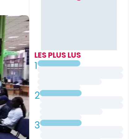
LES PLUS LUS
1
2
3