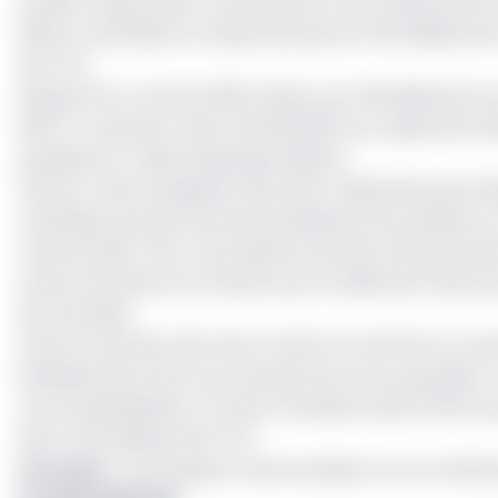
au 162e rang au plan continental et au 3e rang au plan
2019 un total bilan en hausse de plus de 726 milliards d
de FCFA.
Depuis le 1er octobre 2019, la Bicec est officiellemen
(BCP). Ce dernier avait racheté 68,5% du capital de la B
populaire et Caisse d’épargne (Bpce).
Grâce à cette acquisition des parts majoritaires de la 
Atlantique, groupe bancaire qui dispose d’une filiale a
camerounais. Avec une présence portée à 29 pays dans 
acteur bancaire du Continent par la taille des fonds p
de total bilan.
Dans le train des réformes à mettre à l’actif de ce nou
établissement dont le processus est encore pendant.
une recapitalisation à travers l’émission de 927 000 nouv
de 12 à 49 milliards de FCFA.
Lire aussi
:
Les banques camerounaises ont accordé plus