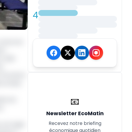
4
 volume de
ion
 crédit
e.
a fourniture
es années.
📧
ière de
ec
Newsletter EcoMatin
Recevez notre briefing
c est logée
économique quotidien