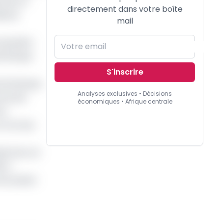
chait en
directement dans votre boîte
iards
mail
populaire
is Banque
S'inscrire
l de Banque
Analyses exclusives • Décisions
bancaire
économiques • Afrique centrale
me
en termes
ital de cet
é à
rait passer