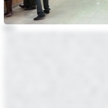
Bicec
Tout au long de l’année 2019, la Banque Internationale 
crédits à l’économie camerounaise. D’après la Banque d
commune aux six Etats de la Cemac, le montant total 
a cumulé à 1578,53 milliards de FCFA, soit 34,32% de l’
Des chiffres qui laissent clairement entrevoir un intér
de ce service au combien capital pour le fonctionnement
En 2017, l’encours total de crédits de la Bicec se situait
Deux ans plus tard, la banque a plus que triplé ce chif
financement. Avec un réseau bancaire de 37 agences r
revendique plus de 380.000 clients et près de 800 coll
Dans le classement des 200 premières banques africaine