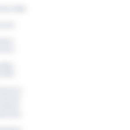
GC), filiale
tre SGC
mestre
encours
emière
 à 66,7
meroun, la
omie. Ses
privés et
plus d’une