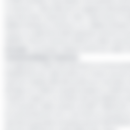
En 2019, la banque a reçu plusieurs récompenses nota
in Cameroon », décernées par le magazine Global Banki
seconde année consécutive « Best Trade Finance Provide
Meilleure Banque au Cameroun » et « Meilleure Banqu
Finance. Le capital de Société Générale Cameroun se p
(58,08%), l’Etat du Cameroun (25.6%) et Allianz Assur
Lire aussi
:
Les banques réduisent de 20% les crédits 
Commercial Bank-Cameroun
Le nuage qui, en 2009, avait assombrit la Commercial B
établissement de crédit semble voir l’horizon sous de 
Après les multiples difficultés qu’elle aura traversées
elle figure au troisième rang des banques en matière d
D’après le rapport sur l’évolution des taux débiteurs 
a octroyé des crédits à hauteur de 481,57 milliards de 
du marché était de 14,44%, contre 6,5% six mois plus tô
aussi bien les grandes entreprises que les PME/PMI/EM