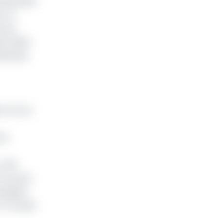
etail Bank
r la
 de «
ine EMEA
Générale
nt où cet
ve,
, CBC
e sa part
ompagner
 l’on peut