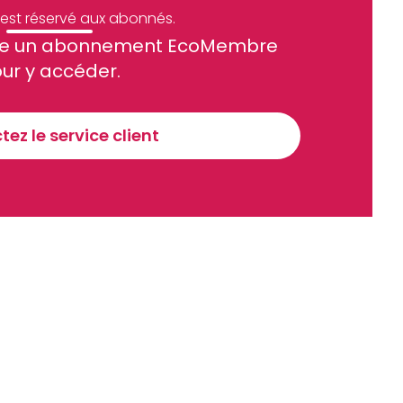
e est réservé aux abonnés.
site un abonnement EcoMembre
ue et financier tous les jours avant 10 heures.
ur y accéder.
Sinscrire a la newsletter
ez le service client
recevoir nos communications. Vous pouvez vous désabonner à tout moment