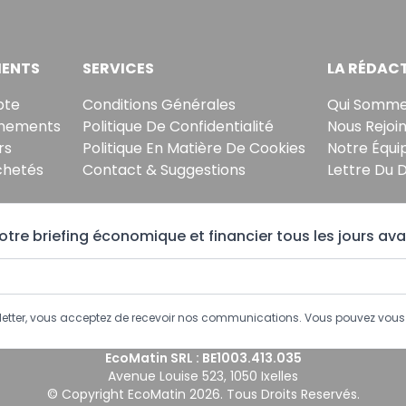
ENTS
SERVICES
LA RÉDAC
pte
Conditions Générales
Qui Somme
nements
Politique De Confidentialité
Nous Rejoi
rs
Politique En Matière De Cookies
Notre Équi
chetés
Contact & Suggestions
Lettre Du 
tre briefing économique et financier tous les jours ava
sletter, vous acceptez de recevoir nos communications. Vous pouvez vo
EcoMatin SRL : BE1003.413.035
Avenue Louise 523, 1050 Ixelles
© Copyright EcoMatin 2026. Tous Droits Reservés.