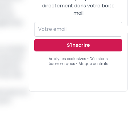
directement dans votre boîte
e sont
mail
a), de
elés (15,6
S'inscrire
on constate
 des parts
Analyses exclusives • Décisions
économiques • Afrique centrale
e pétrole
s Pays-Bas
ème place du
parts