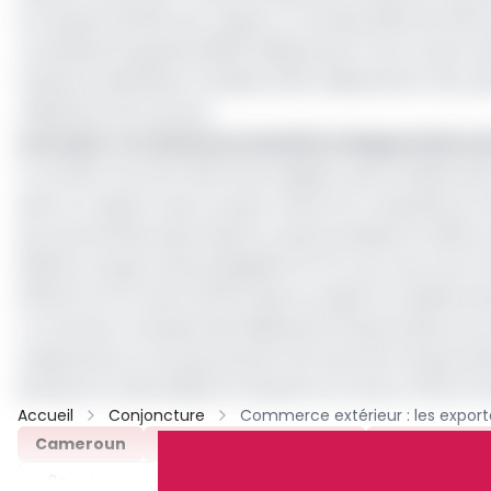
en hausse de 8,9% par rapport à l’année 2022 soit 530 m
constitués du gazole (183,9 milliards de F) du riz semi-b
l’essence destinée à l’aviation (8,5 milliards de Fcfa),
milliards) entre autres.
Lire aussi :
Le Cameroun interdit la réexportation de 
Il convient tout de même de souligner que la baisse de
dans ce rapport que ce pays chute d’un rang dans le 
de marché des exportations camerounaises en 2023 cont
(58,5%), du gaz naturel liquéfié (37,4%), du coton brut (
(23,2%) et la France (12,3%) [qui occupait la troisième 
A contrario, la hausse des dépenses d’importations en
classement en termes de part de marché à l’importation,
derrière la Chine (18,9%) et devant la France (7,6%) et l
Accueil
Conjoncture
Cameroun
Balance Commerciale
Commerce Ex
Partager