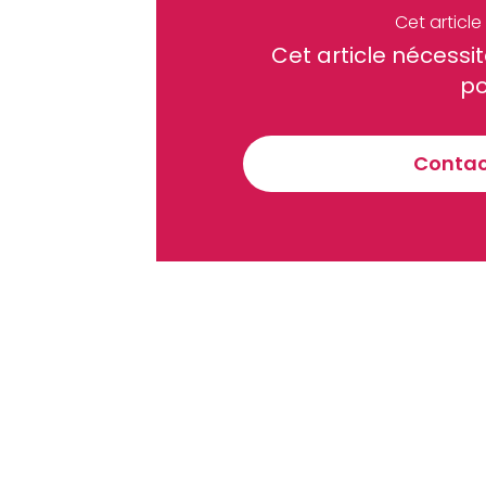
Cet articl
Cet article néces
Recevez notre briefing économiq
po
Contact
En vous inscrivant à la newsletter, vous acceptez de 