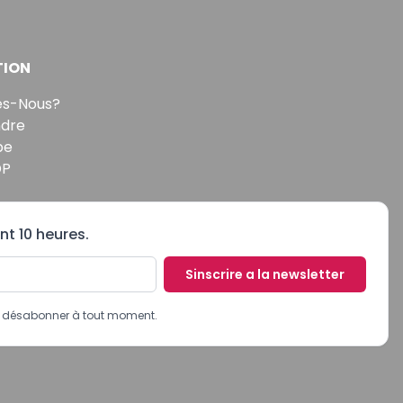
TION
s-Nous?
ndre
pe
DP
nt 10 heures.
Sinscrire a la newsletter
us désabonner à tout moment.