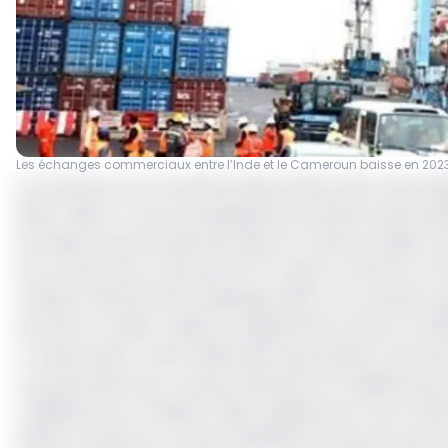
Les échanges commerciaux entre l’Inde et le Cameroun baisse en 202
Au Cameroun, les recettes d’exportation des marchandis
2023. Celles-ci sont principalement portées à plus de 98
les huiles brutes de pétrole (48,4%). Autres produits v
et le caoutchouc naturel (0,47%). Selon la note du Co
l’Institut national de la statistique (INS), ces recette
de 41,9% en valeur relative en glissement annuel. En 202
A l’observation, cette baisse des exportations camerou
commerciale avec ce pays. Ressortie à 31 milliards de F
(-686,9%) pour s’établir à 291,4 milliards de Fcfa en 20
2023 le Cameroun a importé 956 911,2 tonnes de marcha