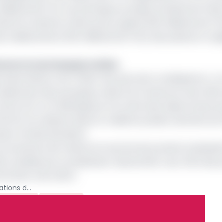
illiards de Fcfa. Les principaux produits achetés de l’Ind
lanchi ou blanchi, même poli ou glacé (103 milliards de Fcf
 des médicaments (5,6 milliards de Fcfa), des poissons cong
son riz vers les pays voisins
s exportations vers l’Inde n’est pas sans conséquence. L’
classement des principaux clients du Cameroun avec 9,6%
re 14,2 % en 2022 [grâce à la vente des huiles brutes d
3,4%)]. Se classant ainsi en troisième position derrière le
place l’année dernière].
 provenance de l’Inde lui ont permis de prendre la deuxi
 établie par le statisticien national INS. Avec 11,6% des 
es États Unis (4,8%).
Commerce extérieur : les exportations du Cameroun vers l'Inde chutent de 207 milliards de Fcfa en 2023 (-41,9%)
térieur
Archive