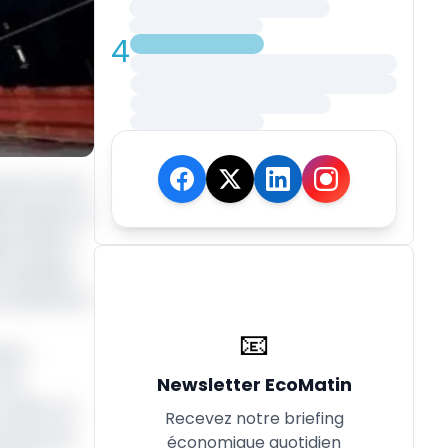
4
s de Fcfa en
ié (49,9%) et
né (0,61%)
e publique
ur absolue et
📧
ance
cfa
Newsletter EcoMatin
 effet, en
Recevez notre briefing
ontant est
économique quotidien