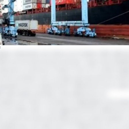
3
es à destination de l’Inde se sont situées à 286 milliard
,3% par les hydrocarbures tels que : le gaz naturel liquéf
endus par le Cameroun à l'Inde, le coton non cardé ni peig
mmerce extérieur entre ces deux pays que vient de rendr
s cependant sont en baisse de 207 milliards de Fcfa en vale
2, elles étaient estimées à 493 milliards de Fcfa.
naises vers l'Inde a contribué à la dégradation de la bal
cfa en 2022, celle-ci s’est aggravée de 254 milliards de F
23 compte tenu des importations qui ont plutôt explosé. En
ndises pour une valeur de 577,5 milliards de Fcfa. Ce m