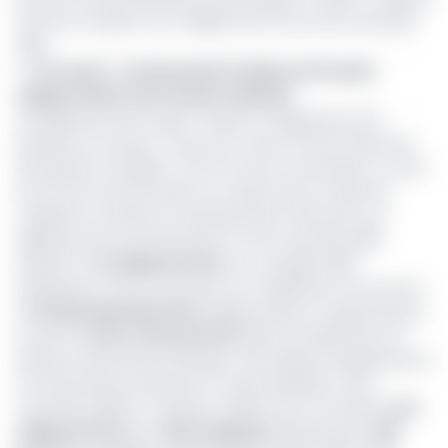
de FCFA, tombant à 1,4 milliards de FCFA au 30 novembre
2018.
>> Lire aussi -
Communauté urbaine de Douala:
augmentation de la masse salariale
Les dépenses de la super-mairie ont également été
passées au scanner. Cause d'un autre constat décevant
des grands conseillers. Qui font encore remarquer un train
de vie de fonctionnement au-dessus de la moyenne,
malgré les nombreux investissements effectués. Les
dépenses de fonctionnement au 30 novembre 2018
s'élèvent à
14 milliards FCFA
sur un budget 2018
initialement voté en recettes et en dépenses à la somme
de
52.620.000.000 FCFA
. Budget passé en augmentation
et porté à
61.077.220.212 FCFA
après encaissement de
diverses subventions étatiques. Autre ligne de dépenses de
fonctionnement décriées, la masse salariale. Au 30
novembre 2018, le compteur salaire de la Cud affiche
6,5
milliards FCFA
pour
1222 employés
répartis dans
430