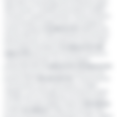
depuis 2016. En total décalage avec les prévisions jugées,
séance tenante, "
surréalistes
" par les grands conseillers.
Concernant "
la patente
", importante ressource fiscale de
la Cud, les grands conseillers notent une enveloppe de
recettes cumulée de
2,9 milliards FCFA
réalisée lors des
exercices 2016, 2017 et 2018. Les prévisions de recettes de
patentes prévoient une fois de plus pour l'exercice 2019,
une enveloppe improbable de
3,2 milliards FCFA
.
880
millions FCFA
perçus lors des trois derniers exercices en
"
droits de permis de bâtir
" pour une enveloppe
prévisionnelle 2019 de
2 milliards FCFA
.
513 milliards FCFA
en trois exercices pour "
les droits de marchés
" pour des
prévisions 2019 de
800.000.000 FCFA
. "
Pourquoi l'exécutif
communautaire ne peut-il pas proposer un budget
réalisable
", se sont interrogés une fois de plus les grands
conseillers de la Cud. Globalement, les recettes fiscales
ont connu une baisse régulière. Passant de
38,6 milliards
en 2015 à
14,2 milliards
en 2018, au 30 novembre. Idem
pour les recettes propres qui affichaient en 2012, 4 milliards