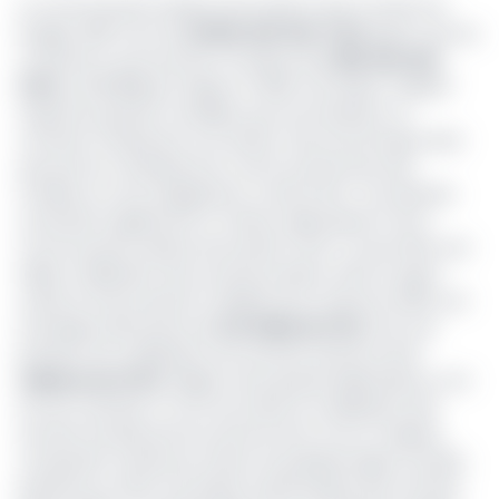
La Communauté urbaine de Douala (Cud) connait son
budget 2019. Il est de
49.900.000.000 FCFA
après vote du
conseil de communauté. En baisse de
2.360.000.000
FCFA
, soit
5 ,17%
par rapport à 2018. Une baisse "réaliste"
d'après les grands conseillers qui reconnaissent un
contexte marqué par une sévère crise économique ainsi
que par les conséquences contre-productives des
troubles en zone anglophone, notamment. Ces derniers
constatent également la "
fiscalo-dépendance
" de la
Communauté urbaine de Douala (Cud). Ce qui induit une
faible mobilisation des recettes propres. Ainsi, la super-
mairie du Wouri prévoit mobiliser pour l'exercice 2019, une
enveloppe décevante de
5,9 milliards FCFA
. Soit une
prévision de mobilisation de recettes externes de
4
milliards de FCFA
. Malgré cette grande dépendance, fort
est de constater un net recul dans la mobilisation des
recettes fiscales par les services de la Cud. Un tableau
comparatif, année par année, de quelques lignes fiscales
présente en effet une baisse systématique des recettes