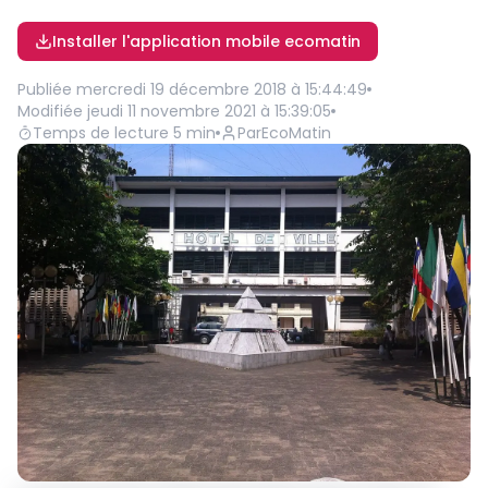
Installer l'application mobile ecomatin
Publiée
mercredi 19 décembre 2018 à 15:44:49
Modifiée
jeudi 11 novembre 2021 à 15:39:05
Temps de lecture
5
min
Par
EcoMatin