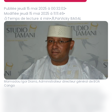
Publiée
jeudi 15 mai 2025 à 00:32:02
Modifiée
jeudi 15 mai 2025 à 11:11:46
Temps de lecture
4
min
Par
Vicky BAGAL
Mamadou Igor Diarra, Administrateur directeur général de BOA
Congo
Bank Of Africa (BOA) Congo a récemment soumis une
demande de financement auprès de la Société financière
internationale (SFI) pour faciliter l’accès au financement
des Petites et Moyennes Entreprises (PME) en République