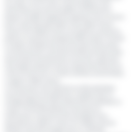
du Congo. C’est du moins ce que renseigne la note
d’information que vient de publier la franchise de la
Banque mondiale chargée des opérations avec le secteur
privé. Le prêt demandé s’élève à 22,3 millions d’euros
(environ 14,6 milliards FCFA) et est destiné à soutenir les
petites et moyennes entreprises (PME) locales et stimuler
la création d'emplois ainsi que l'innovation dans le pays.
Ces financements concernent les PME qui évoluent dans
des domaines d’activité précis (commerce, agriculture,
technologie, artisanat), qui sont relativement jeunes (au
moins 24 mois) avec un chiffre d'affaires annuel inférieur
ou égal à 5 millions d’euros.
Ce financement vient répondre aux défis spécifiques
rencontrés par les entrepreneurs congolais. Selon un
sondage réalisé par l’Institut National de la Statistique au
Congo, 70% des PME déclarent avoir besoin de
financement, mais près de 40% restreignent leurs
demandes de crédits en raison de conditions d’accès
difficiles. Aussi, l’INS renseigne que sur 4 000 PME