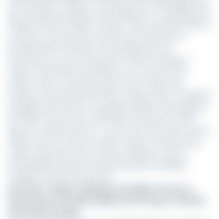
Cette initiative s’aligne à l’axe directeur de développement
de la banque qui, depuis son passage de La Congolaise des
Banques (LCB) à la Bank of Africa Congo en janvier 2025, se
consacre à la promotion des PME, qui constituent le
principal bassin d’emploi et de diversification de
l’économie. Au terme de l’exercice 2024, la banque a
financé 1 300 dossiers de PME pour un volume de 28
millions d’euros. Une performance qui la classe 1ère
banque commerciale des PME du Congo, selon le ministère
congolais des Finances, et qu’elle ambitionne de doubler à
60 millions d’euros pour 3 000 PME soutenues d’ici 2027
grâce au soutien de la SFI. « L’octroi d’un prêt senior de 22,3
millions d’euros fournira à la BOA Congo un financement
stable à long terme pour soutenir l’expansion de son
portefeuille de prêts par le biais des prêts aux MPME »
souligne le document de la SFI.
Lire aussi :
Congo : la Banque mondiale octroie un
financement de 463,5 milliards de Fcfa pour stimuler
l’économie du pays