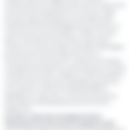
recensées, 26,1% sont initiées par des femmes. Moins de 2%
de ces femmes entrepreneures ont accès aux crédits
bancaires auprès des banques commerciales locales
maintenant 97,8% des PME dirigées par les femmes à un
niveau de revenu annuel inférieur à 1 million FCFA. Ainsi
grâce au financement de la SFI, BOA Congo entend
renforcer son soutien aux PME, en particulier celles dirigées
par des femmes, afin de faciliter leur accès au
financement et de stimuler leur croissance économique. «
L’investissement proposé est un prêt senior pour une durée
maximale de 5 ans avec conditions et intérêt favorables, à
accorder à BOA Congo afin de développer des prêts aux
micro, petites et moyennes entreprises (MPME) en
République du Congo, avec au moins 10% du produit du
prêt proposé à des PME détenues par des femmes »,
indique la SFI.
Lire aussi :
Crédit-bail : 10,9 milliards FCFA de
financements au secteur privé congolais en 2024