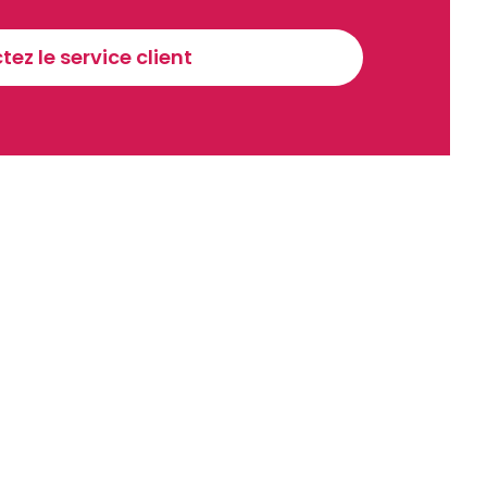
Sinscrire a la newsletter
ez le service client
recevoir nos communications. Vous pouvez vous désabonner à tout moment