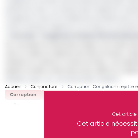
Congelcam comment une entreprise privée peut-elle 
prétend la Conac. Ce, d’autant que Congelcam n’a jam
Congelcam trouve non fondées les accusations de corru
Conac ne dit qui Congelcam a corrompu, où, comment e
>> Lire aussi -
Congelcam et Queen fish entretiennen
Sur l’accusation de blanchiment d’argent et de fraude fisc
suivre en matière de règlement des droits de douane. Jose
entreprise du Cameroun en termes de timing et de régulari
trophée à cet effet, et cette année encore, affirme-t-il, Con
[related_posts_by_tax taxonomies="dossier"]
Accueil
Conjoncture
Corruption
Congelcam
Conac
Joseph Flav
Partager
Cet articl
Cet article néces
Recevez notre briefing économiq
po