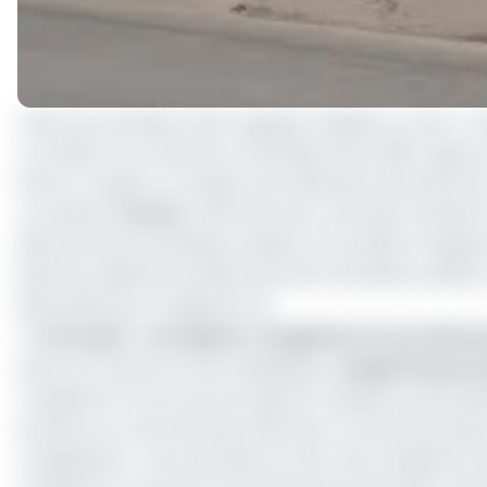
Cela pourrait désormais s’appeler feuilleton Conac-Con
corruption au Cameroun, le 28 décembre 2018, rappor
Dans ce rapport, la mission de vérification des faits d
corruption (
Conac
), affirmait avoir noté des transfert
détournement de deniers publics à la société Congelca
directeur général, de détournement de deniers publics
démenties par Congelcam SA.
>> Lire aussi -
Corruption: Congelcam et son directeu
Dans une récente sortie médiatique,
Joseph Flavien 
Congelcam SA est une entreprise à capitaux privés dé
aventure au marché Mvog-Mbi avec la vente du poisson 
congélateurs. C’est ainsi que son fils crée Congelcam Sa