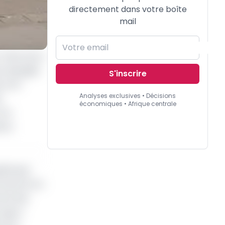
directement dans votre boîte
mail
l’état de la
t épinglés.
S'inscrire
e Anti-
Analyses exclusives • Décisions
e
économiques • Afrique centrale
son
ions
elle que
mmencé son
chat des
roge à