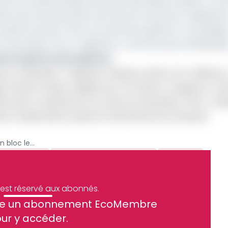
être accusée de détournement des deniers publics com
ais reçu une subvention de l’Etat du Cameroun. Egalemen
ption portée contre son directeur général. Car explique
t pourquoi. Pour Congelcam, c’est de la pure affabulati
t le spectre de la pénurie
ale et douanière, Congelcam rétorque qu’elle est la référence
ph Flavien Kankeu rappelle que l’an dernier, Congelcam a été
té dans le paiement de ses taxes de douanières. Elle a d’ail
gelcam compte porter la palme d’or décernée par les douanes.
Corruption: Congelcam rejette en bloc les accusations de la Conac
ien Kankeu
Sylvestre Nguochinghé
Archive
e est réservé aux abonnés.
site un abonnement EcoMembre
ue et financier tous les jours avant 10 heures.
ur y accéder.