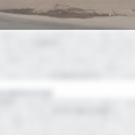
gelcam SA. Après la publication de son rapport 2017 sur 
t dans lequel
Congelcam
et son directeur général étaien
e fraudes douanières et fiscales de la Commission National
s irréguliers de capitaux, des pratiques de corruption et d
m SA. De ces faits, la Conac reprochait à Congelcam et 
 à hauteur de plus de
32 milliards de FCFA
. Des accusat
r général sur le gril
Kankeu
, le responsable du personnel de Congelcam rapp
tenue par le sénateur
Sylvestre Nguochinghé
qui a co
congelé, ses bénéfices sont alors réintroduits dans l’a
rl en 1994. Alors, étant une entreprise privée, l’on s’inter