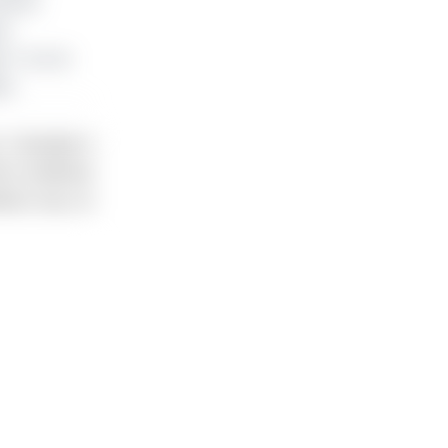
me le
t,
-t-on, la
on.
, l’exemple à
 la meilleure
leurs reçu un