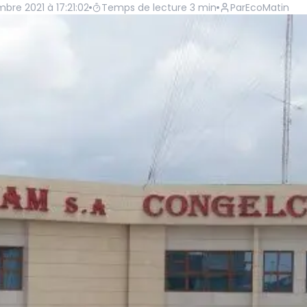
mbre 2021 à 17:21:02
Temps de lecture
3
min
Par
EcoMatin