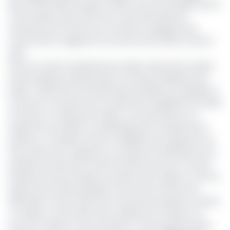
dès l’année 2018 et jusqu’en 2026, il est fort probable que le
Trésor public puisse faire face à des difficultés de
trésorerie pour honorer ses nombreux engagements,
notamment le règlement du service de la dette à bonne
date
Afin de contenir l’endettement public, désormais chaque
entité publique (Administration centrale, établissement
public, collectivité territoriale décentralisée) est appelée à
consacrer une partie de son allocation budgétaire annuelle
à la prise en charge des arriérés. Ceci permettra non
seulement de réduire considérablement l’endettement
intérieur et améliorer ainsi la crédibilité de la signature de
l’Etat. Mais aussi, d’apporter une réponse satisfaisante aux
problèmes que pose la dette flottante qui met à mal les
opérateurs économiques, qui après avoir réalisé un service
auprès des entités publiques, rencontrent d’énormes
difficultés à entrer dans leurs frais durant plusieurs années.
Par ailleurs, cette dette sera auditée pour évaluer son
encours, faciliter sa structuration et une programmation