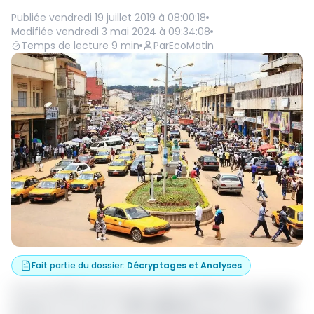
Publiée
vendredi 19 juillet 2019 à 08:00:18
Modifiée
vendredi 3 mai 2024 à 09:34:08
Temps de lecture
9
min
Par
EcoMatin
Fait partie du dossier
:
Décryptages et Analyses
A fin avril 2019, l’encours de la dette publique et à garantie
publique est évalué à
7 557 milliards
, soit environ
35,2%