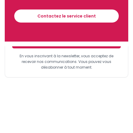
Recevez notre briefing économique et
financier tous les jours avant 10 heures.
Contactez le service client
Sinscrire a la newsletter
En vous inscrivant à la newsletter, vous acceptez de
recevoir nos communications. Vous pouvez vous
désabonner à tout moment.
En d’autres termes, dès l’année 2018 et jusqu’en 2026, il est
fort probable que le Trésor public puisse faire face à des
difficultés de trésorerie pour honorer ses nombreux
engagements, notamment le règlement du service de la