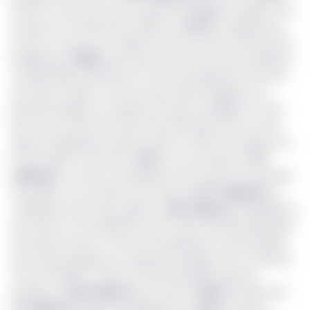
du PIB. Cet encours est en hausse de
3,3%
par rapport à la
situation à fin décembre 2018 et de
15,5%
en glissement
annuel. C’est que l’on apprend du Document d’orientation
budgétaire (
DOB)
que le gouvernement vient de déposer
à l’Assemblée nationale en vue de la préparation de la loi
de finances 2020. L’encours de la dette publique et à
garantie publique a augmenté de plus de
37%
en moins
de 2 ans du fait entre autres des décaissements sur les
appuis budgétaires obtenus dans le cadre du Programme
Economique et Financier (
PEF
) en cours (plus de
714
milliards
) ; et de la consolidation des avances statutaires
de la BEAC en une dette structurée de
577 milliards
, la
mobilisation des titres publics (
200 milliards
d’Obligations
de Trésor) et l’accélération des travaux des grands projets
d’infrastructures. En termes de répartition, le portefeuille
de la dette publique et à garantie publique est constituée
à fin avril 2019 de : 99,4% de dette publique directe,
évaluée à
7 510 milliards
, soit environ
35,0%
du PIB, dont
717 milliards
d’appuis budgétaires, et
0,6%
de dette