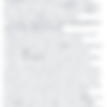
avalisée par l’Etat à hauteur de
47 milliards
, soit
0,2%
du
PIB. La dette publique directe est constituée de
76,9%
de
dette extérieure et
23,1%
de dette intérieure.
>> Lire aussi -
Financement : l’Etat compte gonfler sa
dette de 3307 milliards d’ici 2021
S’agissant spécifiquement de la dette extérieure, au 30
avril 2019, elle est constituée de 35,7% de dette
multilatérale évaluée à
2062
, (ii)
45,6%
de dette bilatérale
évaluée à
2635
et (iii) 18,5% de dette commerciale
estimée à
1075 milliards
comme indiqué dans le tableau
ci-après. La structure du portefeuille de la dette est
quasiment identique depuis plusieurs années et dominée
par la dette contractée auprès de la Chine dont l’encours
représente environ 30% de la dette extérieure. En termes
de composition du portefeuille de la dette publique totale
en devises au 30 avril 2019, il ressort que les devises
prédominantes sont notamment: l’Euro pour
29,8%
, le CFA
pour
23,8%
, le Dollar US pour
21%
, et le XDR pour
13,8%
.