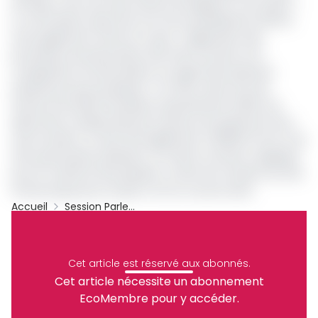
de l’Irpp ou de ceux des revenus échappant à cet impôt ».
La commission Ayayi (du nom de sa présidente) affirme
avoir également remis en cause « l’application des
procédures de prénotation des titres fonciers et la
consignation du demandeur au regard des injustices
induites par leurs pratiques ». En effet, selon la loi de
finances de 2023, l’inscription hypothécaire (1,25%) est
désormais conditionnée par la preuve du paiement de la
taxe foncière. Le texte fixe également à 25000 Fcfa le coût
de la prénotation judiciaire. Ce même montant s’applique
pour le certificat de propriété. Le droit de mutation du titre
foncier passe pour sa part à 4% en cas de vente.
Accueil
Session Parlementaire De Novembre 2022
Archive
Partager
Cet article est réservé aux abonnés.
Cet article nécessite un abonnement
EcoMembre pour y accéder.
Recevez notre briefing économique et