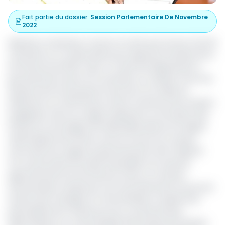
Fait partie du dossier
:
Session Parlementaire De Novembre
2022
Députés et sénateurs n’auront eu droit qu’à six jours (du 26
novembre au 1 er décembre) pour éplucher le projet de loi
de finances de 2023. Celui-ci n’avait été déposé par le
gouvernement que le 24 novembre, en violation (une fois
de plus) de la loi qui prescrit qu’il soit sur la table du
Parlement au moins 15 jours avant l’ouverture de la session
budgétaire. Dans son rapport général, la commission des
finances et du budget de l’Assemblée dénonce le dépôt
tardif desdits documents, qui est au bout du compte
ancré dans les usages du gouvernement dont l’objectif
non avoué serait de rendre impossible tout examen
approfondi de la loi de finances. Dans un contexte
d’incertitudes marqué par une forte diminution du pouvoir
d’achat des ménages sur fond d’inflation, la pilule sera
particulièrement amère pour les couches les plus
défavorisées au vu de la kyrielle d’innovations introduites