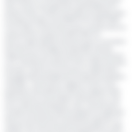
dans ce texte et qui augmentent substantiellement la
pression fiscale. Le timbre automobile, par exemple, passe
du simple au double, soit de 25000 Fcfa en 2022 à 5000
Fcfa en 2023. Le timbre fiscal, lui aussi, connaîtra aussi une
hausse de 50% en passant de 1000 à 1500 Fcfa.
Dans son rapport général mentionné supra, la commission
des finances et du budget de l’Assemblée nationale
indique pourtant avoir attiré l’attention du gouvernement
sur la « nécessité de maintenir le tarif en vigueur des droits
de timbre, compte tenu du fait que son augmentation
envisagée cible essentiellement la frange de la population
vulnérable ». Cette instance s’alignait, en effet, sur les
propositions d’amendement faites par le député Cabral
Libii du Parti pour la réconciliation nationale (Pcrn), mais
qui ont-elles aussi été ignorées. Celui-ci estimait que la
nouvelle loi de finances (elle été adoptée à la virgule près
dans la nuit de dimanche à lundi dernier) augmente « la
captation des revenus des personnes physiques au-delà