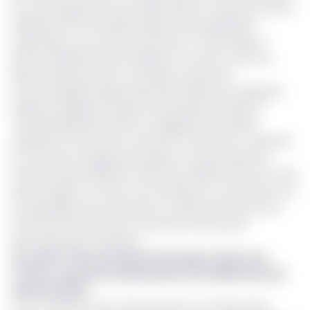
en cours depuis le 12 mars 2025, après le versement de 5,4
milliards de FCFA d’indemnisations aux populations
impactées sur le tracé du premier lot. Cette étape a
permis la libération des emprises et ouvert la voie à la
phase d’exécution de ce chantier structurant.
Contractualisées depuis décembre 2023, les entreprises
indiennes Kalpataru Projects International Limited et
Transrail Lighting Limited ont engagé les premières
opérations sur les sites concernés. Ces travaux consistent
à construire une ligne de transport et deux postes de
transformation 225/30 KV dans les localités de Ntui et Yoko,
dans la région du Centre. Les activités en cours portent sur
les abattages, les excavations, la vérification des sols, la
confection du béton de convenance ainsi que le
démarrage des fondations.
Lire aussi :
Interconnexion électrique Cameroun-
Tchad : un premier décaissement de la BID annoncé
avant fin 2024
Le lot 1 (23,9% de taux d’avancement au 31 décembre