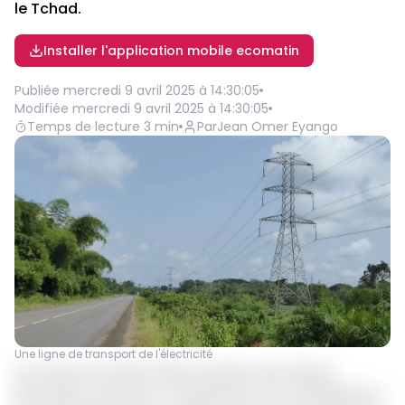
le Tchad.
Installer l'application mobile ecomatin
Publiée
mercredi 9 avril 2025 à 14:30:05
Modifiée
mercredi 9 avril 2025 à 14:30:05
Temps de lecture
3
min
Par
Jean Omer Eyango
Une ligne de transport de l'électricité
Les travaux du Projet d’interconnexion des réseaux
électriques Cameroun-Tchad (Pirect) sont officiellement