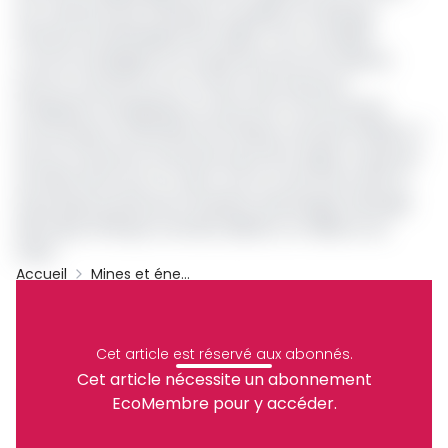
est cofinancé par la Banque mondiale et la Banque
africaine de développement (BAD). Il est considéré
comme stratégique non seulement pour les relations
entre le Cameroun et le Tchad, mais aussi pour
l’intégration énergétique au sein de la Communauté
Economique et Monétaire de l’Afrique centrale (CEMAC). Il
fera du Cameroun le premier pays de la région à exporter
de l’électricité vers un voisin, tout en s’inscrivant dans la
dynamique portée par le Système d’échanges d’énergie
électrique d’Afrique centrale (SEEEAC) et l’Alliance du
Sahel.
Accueil
Mines et énergies
Cameroun
Tchad
Pirect
Archive
Partager
Cet article est réservé aux abonnés.
Cet article nécessite un abonnement
EcoMembre pour y accéder.
Recevez notre briefing économique et
financier tous les jours avant 10 heures.