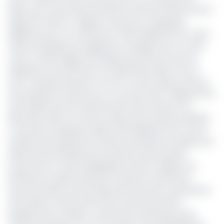
2024), qui couvre l’interconnexion entre les réseaux Sud (7
régions) et Nord (7 régions), est pris en charge par
Kalpataru pour un montant de 74,55 milliards FCFA. Cette
même entreprise est également chargée du lot 2, entre
Yoko et Tibati (région de l’Adamaoua) dont le taux de
réalisation est de 26,72% au 31 décembre 2024. De son
côté, Transrail intervient sur le lot 3, entre Tibati et Wouro
Soua (Extrême-Nord), pour un coût de 43,67 milliards FCFA
avec 15,55% de taux d’avancement des travaux à fin
décembre 2024. Au total, la valeur des marchés attribués
à ces deux entreprises s’élève à 119 milliards FCFA, sous la
maîtrise d’ouvrage de la Société nationale de transport de
l’électricité (Sonatrel) pour la partie camerounaise.
En plus de son volet énergétique, le Pirect intègre une
dimension sociale importante. Il prévoit notamment
l’autonomisation économique des femmes et des jeunes
(formations, renforcement des centres de santé,
équipements scolaires, construction d’infrastructures