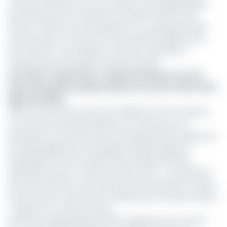
communautaires, etc.) et la création d'une bibliothèque
technique pour les activités de transport d'électricité
(livres et ressources techniques), etc. Le gouvernement
camerounais a contracté un prêt de 80,5 milliards FCFA
pour financer ces initiatives connexes, destinées à
maximiser les retombées locales du projet.
Lire aussi :
Projet Pirect : le gouvernement recrute
deux entreprises indiennes pour la construction de la
ligne de 225 kV
Selon les autorités, environ 6,5 milliards FCFA sont prévus
au total pour les indemnisations au Cameroun. Les
paiements ont démarré dans la localité de Batchenga, qui
accueille également le barrage hydroélectrique de
Nachtigal d’où seront exportés les premiers 100 MW
d’électricité vers le Tchad, à l’horizon 2027. « Le paiement
des indemnisations se poursuit pour les personnes n’ayant
pas encore pu recevoir leurs chèques pour diverses raisons
», rapporte un cadre du Pirect.
Doté d’un budget global de 557,5 milliards FCFA, le Pirect