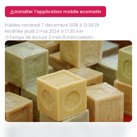
Installer l'application mobile ecomatin
Publiée
vendredi 7 décembre 2018 à 12:39:31
Modifiée
jeudi 2 mai 2024 à 17:30:44
Temps de lecture
3
min
Par
EcoMatin
L’Association des raffineurs des oléagineux du Cameroun
(
Asroc
) tire la sonnette d’alarme au sujet de la nouvelle