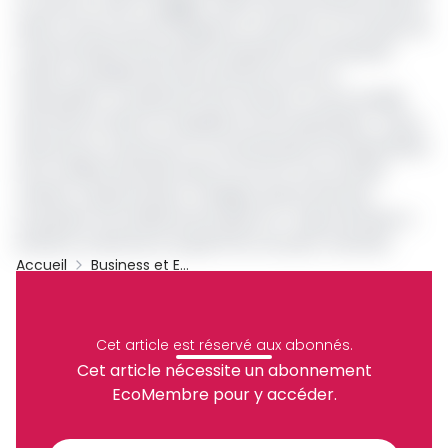
en œuvre
», avait-il suggéré.
Selon la loi de finances 2018 en
effet, le savon qui est
fabriqué au Cameroun sur la base de
l’huile de palme brute
parfois
importée en exonération
totale ou partielle
des taxes doit être soumis, à
l’exportation,
au paiement de la fraction ou de la totalité
des droits et taxes non liquidés lors de l’importation
. L’Asroc
estime pour sa part qu’on ne saurait parler de réexportation
de la matière première dans le cas d’un sous-produit
valorisé. Jacquis Kemleu Tchabgou pense ainsi que
la
question est suffisamment grave et
«
risque de briser à
jamais la volonté de conquérir de nouveaux marchés
».
Accueil
Business et Entreprises
Minepat
Kemleu Tchabgou
Asroc
Narcisse Ghislain Olinga
Loi Des Finances 2018
Cet article est réservé aux abonnés.
Archive
Cet article nécessite un abonnement
Partager
EcoMembre pour y accéder.