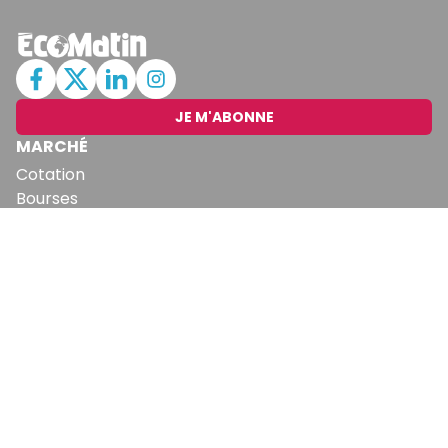
JE M'ABONNE
MARCHÉ
Cotation
Bourses
Fonds
Matières Premières
Convertisseur
ABONNEMENTS
Mon Compte
Mes Abonnements
Newsletters
Articles Achetés
SERVICES
Conditions Générales