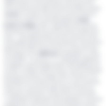
réglementation sur les exportations vers les pays de la
Communauté économique des Etats de l’Afrique centrale
(
Cemac
), au Soudan, entre autres, du savon produit au
Cameroun. D’après son secrétaire général,
Jacquis
Kemleu Tchabgou
, celle-ci exige désormais autant de
déclarations qu’il existe de camions devant transporter le
savon. «
Cette réglementation qui bat en brèche la notion
de titre global induit des surcoûts importants, notamment le
paiement de 25000 Fcfa par camion au niveau de la taxe
informatique et 30 à
35000 Fcfa
par déclaration au niveau
du transitaire
». Or, poursuit-t-il, «
la déclaration globale de
la cargaison avait l’avantage d’éviter la démultiplication de
ces frais
». Par ailleurs, dénonce l’Asroc, le texte entraînerait
des pertes de temps et d’argent (48 à 72 heures en cas
de problème de connexion internet en ce qui concerne le
temps. Pour ce qui est de l’argent perdu du fait de ces
contraintes, l’association n’ose pas faire une estimation.
«
La déclaration d’importation (Di) est générée au niveau de
la plateforme en 48 heures au lieu de quelques minutes
».