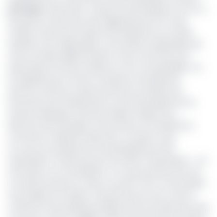
Lire aussi :
Savonnerie : fausse OPA de Dangote sur la Ccc
Plus grave, le Gps dont doit obligatoirement se munir
chaque camion afin d’éviter des déviations du corridor
douanier sont indisponibles. Les lourdeurs engendrées par
cette nouvelle règlementation et qui courroucent les
exportateurs de savon étaient en tout cas prévisibles. On
se rappelle que, lors de la conférence annuelle des
services centraux et déconcentrés du ministère de
l’Economie, de la Planification et de l’Aménagement du
territoire (Minepat), Narcisse Ghislain Olinga, sous-
directeur des échanges c­­­­ommerciaux au ministère du
Commerce, indiquait clairement, au sujet la mise
en
œuvre
du
programme
de
développement des
exportations,
ne pas être
pour les taxes à l’exportation.
«
On
est là dans une contradiction. On ne peut pas promouvoir
et mettre les taxes au même moment. Donc, il est question
de travailler de manière coordonnée pour qu’il y ait une
cohérence de la politique publique qui est censée être mise