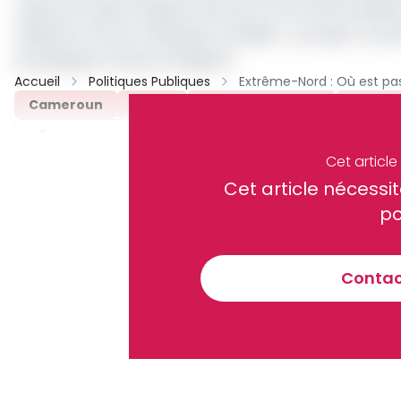
cadre du Projet d’urgence de lutte contre les inondations
milliards Fcfa par la Banque mondiale. Le projet a a pe
de quelques travaux d’irrigation.
Accueil
Politiques Publiques
Cameroun
Route
Kousseri-Yagoua
Tronco
Partager
Cet articl
Cet article néces
Recevez notre briefing économiq
po
Contact
En vous inscrivant à la newsletter, vous acceptez de 