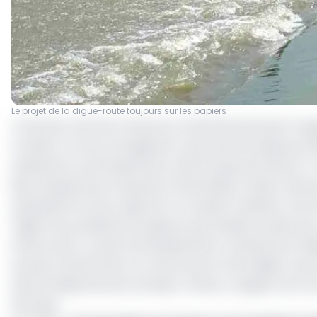
Le projet de la digue-route toujours sur les papiers
L’Extrême-Nord du Cameroun avait été durement frappé
Au bilan, 12 morts enregistrés, une personne disparue
seulement au 20 septembre, selon le gouvernement. L’am
Biya, flanqué de son épouse Chantal Biya, s’était rendu
populations et leur apporter un soutien matériel. Avant d
régler les problèmes d’urgence qui s’étaient posés pou
d’autre part un plan d’investissement colossal pour é
du pays. Notamment, la construction d’une digue route 
dans le département du Mayo-Danay. Longueur de l’ouvr
de large.