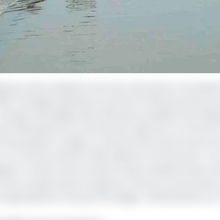
 par des inondations entre les mois d’août et de septe
, 6637 ménages sinistrées et près de 27 000 personnes sa
pleur des dégâts était telle que le président de la Répu
 par hélicoptère sur le terrain pour apporter son réconfo
e qui quitter la région, le chef de l’Etat avait surtout pr
r un montant estimé à 1,226 milliards Fcfa d’une part ; e
loigner à moyen terme le spectre des inondations dans ce
entre Kousseri dans le Logone et Chari et la zone du bec
age destiné à traverser 60 villages : 330 kilomètres sur