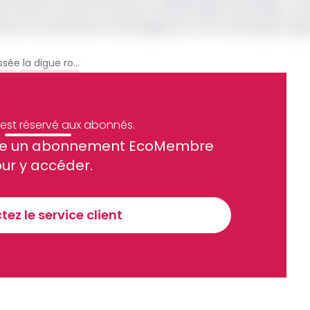
 (Pulci), financé à hauteur de 108 millions de dollars, soi
rmis la construction d’une digue de 70 km de long du Logo
Extrême-Nord : Où est passée la digue route Kousseri-Yagoua ?
n
Archive
e est réservé aux abonnés.
site un abonnement EcoMembre
ue et financier tous les jours avant 10 heures.
ur y accéder.
Sinscrire a la newsletter
ez le service client
recevoir nos communications. Vous pouvez vous désabonner à tout moment