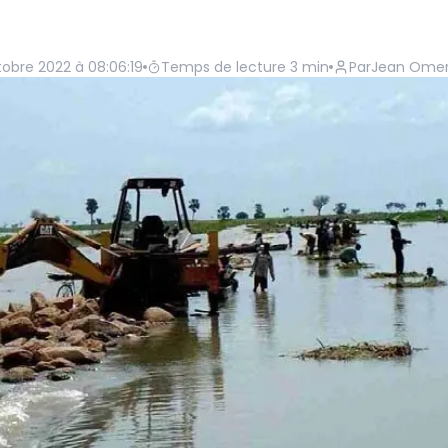
obre 2022 à 08:06:19
Temps de lecture
3
min
Par
Jean Omer