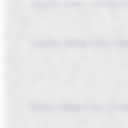
Lire aussi :
Tronçon Mora-Kousseri : la circulation in
L’étude de faisabilité du projet réalisée pour 1 milliard
l’Aménagement du territoire (Minepat), avait chiffré à 10
tarde à démarrer faute de financements. Pire, le gouve
des bailleurs de fonds, à l’instar de la Banque mondia
Lire aussi :
Tronçon Mora-Dabanga-Kousseri: la Ban
Depuis le mois d’août dernier, le retour des pluies dilu
département du Mayo-Danay, le bilan provisoire dressé 
inondés et des centaines de milliers de semences détr
été catastrophique dans ce département et dans celui 
chaque année en cette période, le ministre de l’Administ
descente sur le terrain il y a un peu plus d’une semaine,
une aide d’urgence aux sinistrés et évaluer l’ampleur d
Lire aussi :
Route Mora-Dabanga-Kousseri : les entr
La situation des inondations serait plus dramatique si, 
confortatifs n’avaient pas été réalisés le long du fle