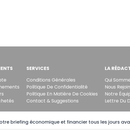
ENTS
SERVICES
LA RÉDAC
pte
Conditions Générales
Qui Somme
nements
Politique De Confidentialité
Nous Rejoi
rs
Politique En Matière De Cookies
Notre Équi
chetés
Contact & Suggestions
Lettre Du 
tre briefing économique et financier tous les jours ava