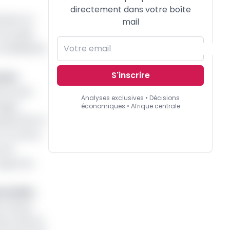
directement dans votre boîte
cation et
mail
le projet
mobilisation
S'inscrire
aire
s le seul
Analyses exclusives • Décisions
nages
économiques • Afrique centrale
 septembre a
. Et comme
 une
 apporter
ctuelles
e travaux
y), dans le