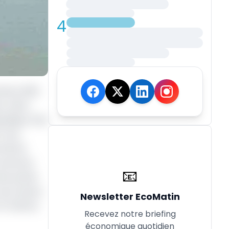
4
mbre 2012.
ns-abris
blique, Paul
rt aux
omis de
t annoncé
📧
tte partie
 de canard,
Newsletter EcoMatin
 15 mètres
Recevez notre briefing
économique quotidien