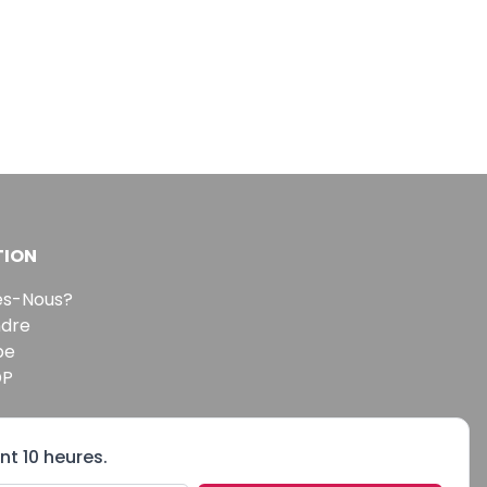
TION
s-Nous?
ndre
pe
DP
nt 10 heures.