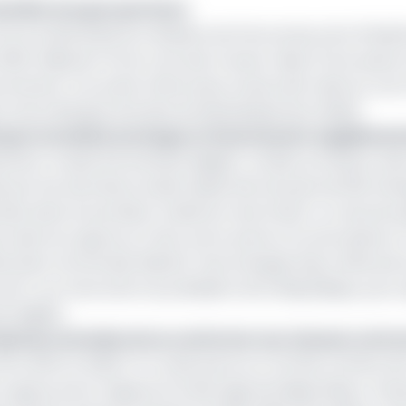
terdite aux gros porteurs
 Fcfa à la demande du ministère de l’économie, de la Planifi
00 milliards Fcfa le coût des travaux. Mais, 10 ans après, 
rnement n’en parle même plus, lui qui avait misé sur une 
le et de la Banque africaine de développement (Bad).
que mondiale envisage un financement supplément
viennes a causé d’immenses dégâts. Le bilan provisoire, dan
par les autorités locales faisait état de plus de 1193 mé
uites dans la première moitié du mois d’août. Le mois de
voisin du Logone et Chari, entre autres circonscriptions
ration territoriale (Minat), Paul Atangana Nji, a effectué
 dit-il, sur instruction du président de la République, pour
es dégâts.
eprises sommées de se conformer aux clauses contra
entre 2014 et 2020, il n’y avait pas eu un certain nombre d
uve Logone entre Yagoua et le Barrage de Maga (Mayo-Dana