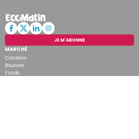
JE M'ABONNE
MARCHÉ
Cotation
Bourses
Fonds
Matières Premières
Convertisseur
ABONNEMENTS
Mon Compte
Mes Abonnements
Newsletters
Articles Achetés
SERVICES