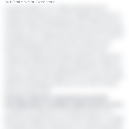
Du bétail élévé au Cameroun
Le groupe brésilien Tace Trading, spécialisé dans la
fourniture de produits et services, s’apprête à financer un
ambitieux projet de développement de la filière bovine au
Cameroun. Selon des informations obtenues par Ecomatin,
l’entreprise est en négociation avancée avec le Conseil de
l’interprofession bovine du Cameroun (Cibovic) pour
injecter 128 milliards FCFA dans la construction d’un
marché interrégional ultramoderne destiné à transformer
20 000 têtes de bétail à Douala et Édéa, dans la région du
Littoral. Ce financement représenterait 80 % du coût total
du projet, estimé à 160 milliards FCFA. Les travaux devraient
démarrer le 26 juillet prochain, pour une mise en service
prévue à l’horizon 2027.
Lire aussi :
Cameroun : lancement d’un marché
interrégional pour revitaliser la filière bovine en crise
Ce projet vise à répondre à la flambée des prix et à la
pénurie de viande bovine sur le marché national. « Les villes
de Douala et d’Édéa consomment en moyenne entre 800