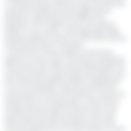
et 1 000 bœufs par jour. Disposer d’un parc de 20 000 têtes
à proximité immédiate de ces deux agglomérations
garantirait un approvisionnement stable pour les
populations, tout en facilitant l’accès à une viande de
qualité à un coût contrôlé », avait souligné Djawa Abega
Mustapha, président du Cibovic, lors d’une réunion avec les
maires des deux villes le 17 avril dernier.
Concrètement, le marché s’étendra sur 110 hectares,
répartis en trois sites : Sikoum (12 hectares) et Mongombé
(50 hectares), situés à Édéa, ainsi que Dibamba Beach (45
hectares), à Douala. Les deux premiers sites abriteront des
parcs à bétail, des installations dédiées à l’engraissement
et à la commercialisation, tandis que le site de Douala
servira de point de transit vers les abattoirs ou les ports de
Douala et Kribi, en vue d’exportations. Le Cibovic prévoit
d’acquérir des bovins auprès des éleveurs locaux, mais
aussi d’importer des espèces venues du Tchad. Cette
initiative devrait permettre d’introduire environ 10 000
tonnes de viande bovine sur le marché national, et 40 000