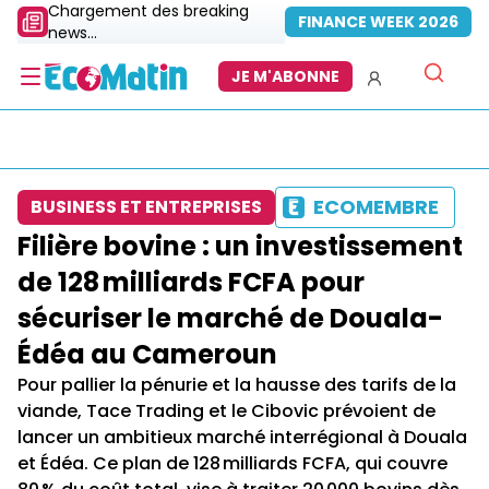
Chargement des breaking
FINANCE WEEK 2026
news...
JE M'ABONNE
ECOMEMBRE
BUSINESS ET ENTREPRISES
Filière bovine : un investissement
de 128 milliards FCFA pour
sécuriser le marché de Douala-
Édéa au Cameroun
Pour pallier la pénurie et la hausse des tarifs de la
viande, Tace Trading et le Cibovic prévoient de
lancer un ambitieux marché interrégional à Douala
et Édéa. Ce plan de 128 milliards FCFA, qui couvre