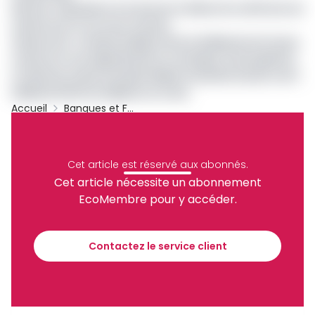
Fintech : Maviance S.A dresse le bilan de ses10 ans au
Cameroun et en zone Cemac
Cameroun : la fintech Ejara lève 5 milliards de F pour
renforcer son déploiement en Afrique francophone
La fintech camerounaise Nkwa franchit la barre de 1
milliard FCFA de dépôts en 2 ans
Accueil
Banques et Finance
Start-Up
Fintech
Diool
Archive
Partager
Cet article est réservé aux abonnés.
Cet article nécessite un abonnement
EcoMembre pour y accéder.
Recevez notre briefing économique et
financier tous les jours avant 10 heures.
Contactez le service client
Sinscrire a la newsletter