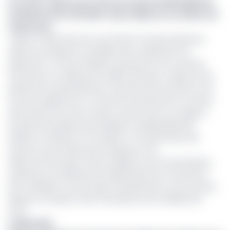
Lire aussi :
Après une levée de fonds de 68 milliards,
la fintech sud-africaine Jumo dépose ses valises au
Cameroun
Créée en 2015, Diool est une fintech camerounaise qui
aide les entreprises à simplifier leurs opérations de
paiements. Toute entreprise, quel que soit son secteur
d'activité et sa taille, peut utiliser Diool pour collecter des
paiements instantanément, exécuter des transferts vers
ses tiers rapidement, et suivre les transactions en temps
réel à partir d’un seul compte central. Avec son siège à
Douala, Diool dispose des équipes multidisciplinaires
basées en Afrique et en Europe, et formées dans des
secteurs aussi variés que la banque et les
télécommunications. Diool collabore avec les principaux
opérateurs et distributeurs Mobile Money du Cameroun
pour simplifier tous les types de paiements commerciaux.
Depuis sa création, Diool a levé plus de 2,5 milliards de
FCFA.
À LIRE AUSSI