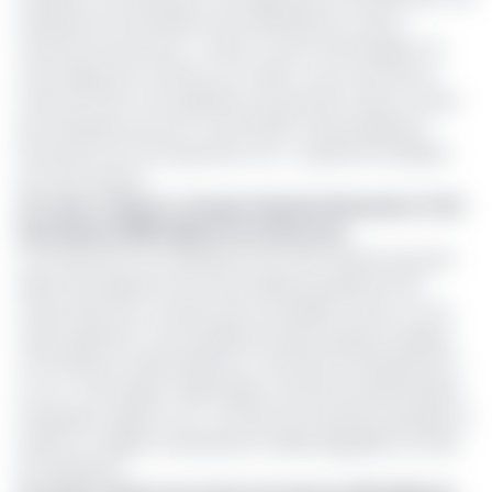
l’assistance humanitaire, de la distribution et de la
fourniture de services. « Grâce à notre technologie et à
notre approche centrée sur le client, nous sommes en
mesure d'offrir une expérience de premier ordre à toutes
les entreprises qui sont confrontées à des problèmes
financiers tout au long de leur vie », a ajouté le Président
de cette fintech.
Lire aussi :
Fintech : Groupe Atlantic Financial et l’IFC
investissent 888 millions au Cameroun
Concrètement, les utilisateurs de cette solution peuvent
désormais disposer de cette facilité de paiement de
masse dans leur compte Diool via Mobile money. En une
seule opération, il est possible de payer plusieurs salaires,
commissions, indemnisations ou bourses simultanément.
Ce, en trois étapes: télécharger une liste de destinataires
(employés, agents, etc.), envoyer les transferts groupés et
obtenir un rapport instantané et téléchargeable sur l'état
de l'opération.