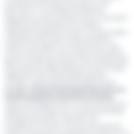
aux opérateurs économiques de Douala le 14 avril
2023, ‘‘Diool 4.2’’ s'accompagne d'améliorations
significatives au niveau du produit, tels que : la facturation
simplifiée, les liens de paiement et le système
d’approbation de paiements sortants. Trois ajouts majeurs
à la plateforme Diool visant à rendre instantanés la
collecte, la réconciliation et le transfert de fond. « Nous
sommes ravis de lancer cette nouvelle fonctionnalité qui
apporte une réelle valeur ajoutée, à toute entreprise ayant
besoin d'exécuter plusieurs paiements à la fois, et faisant
régulièrement face à d'interminables opérations
manuelles », justifie Serge Boupda, président de Diool.
Lire aussi :
La fintech camerounaise Diool lance une
solution de paiement au profit des entreprises
D'après ces developpeurs, Diool. 4.2 a été conçue pour les
opérateurs économiques avec un important portefeuille
d'employés temporaires ou saisonniers. Sont
principalement concernés : les acteurs des secteurs du
transport, de l’assurance, de l’agriculture, de l’éducation, de