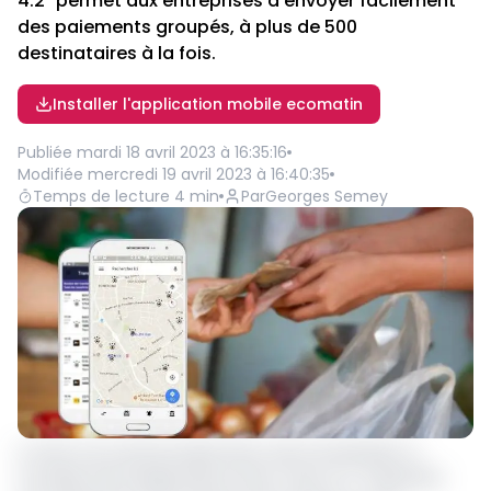
4.2" permet aux entreprises d'envoyer facilement
des paiements groupés, à plus de 500
destinataires à la fois.
Installer l'application mobile ecomatin
Publiée
mardi 18 avril 2023 à 16:35:16
Modifiée
mercredi 19 avril 2023 à 16:40:35
Temps de lecture
4
min
Par
Georges Semey
La start-up camerounaise Diool, vient de dévoiler sa
nouvelle technologie dénommée ‘‘Diool 4.2’’. Présentée