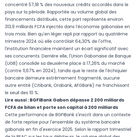
concentré 57,18 % des nouveaux crédits accordés dans le
pays sur la période. Rapportée au volume global des
financements distribués, cette part représente environ
313,9 milliards FCFA injectés dans l’économie gabonaise en
trois mois. Bien qu'en léger repli par rapport au quatrième
trimestre 2024 où elle contrôlait 64,30% de l'offre,
l'institution financière maintient un écart significatif avec
ses concurrents. Derrière elle, l'Union Gabonaise de Banque
(UGB) consolide sa deuxième place à 17,26% du marché
(contre 11,67% en 2024), tandis que le reste de l'échiquier
bancaire demeure extrêmement fragmenté, aucune
autre entité (Citibank, Orabank, AFGBank) ne franchissant
le seuil des 10 %.
Lire aussi :
BGFIBank Gabon dépasse 2 200 milliards
FCFA de bilan et porte son capital à 200 milliards
Cette performance de BGFIBank s'inscrit dans un contexte
de forte reprise pour l'ensemble du système bancaire
gabonais en fin d'exercice 2025. Selon le rapport trimestriel
de la BEAC sur les taux débiteurs, le volume global des