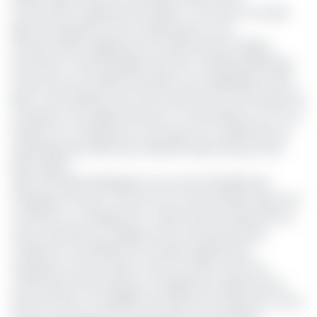
l’actionnaire majoritaire de la BICIG. C’est donc en droite
ligne du programme de modernisation et de
transformation digitale de son pôle financier (filiales
bancaires et assurantielles) que AFG a décidé d’identifier
toutes ses succursales bancaires sous l’appellation d’AFG
Bank. Cette décision qui a été soumise aux actionnaires de
la banque a été approuvée par 27 actionnaires sur 49. Ces
derniers ont marqué leur accord pour la modification du
rebranding de la BICIG qui s’identifie désormais par AFG
Bank Gabon.
Après AFG Bank Madagascar qui a été officiellement
inaugurée le 21 juin, ce sera au tour de AFG Bank Gabon de
connaître un changement. L’enjeu étant de répondre de
façon optimale aux exigences du marché bancaire
moderne et d’améliorer de manière significative
l’expérience de ses clients. Dans la même veine, les
actionnaires de la banque ont également approuvé les
performances consolidées de l’exercice écoulé avec entre