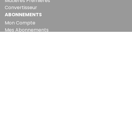
Matières Premières
Convertisseur
ABONNEMENTS
Mon Compte
Mes Abonnements
Newsletters
Articles Achetés
SERVICES
Conditions Générales
Politique De Confidentialité
Politique En Matière De Cookies
Contact & Suggestions
LA RÉDACTION
Qui Sommes-Nous?
Nous Rejoindre
Notre Équipe
Lettre Du DP
Recevez notre briefing économique et