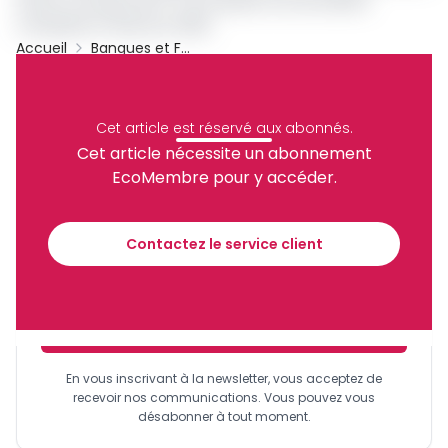
autres, la hausse de 5 % du résultat net de la BICIG
comparée à l’exercice 2022.
Accueil
Banques et Finance
BICIG
AFG Bank
Jacques Lucien Adiahenot
Archive
Cet article est réservé aux abonnés.
Partager
Cet article nécessite un abonnement
EcoMembre pour y accéder.
Recevez notre briefing économique et
financier tous les jours avant 10 heures.
Contactez le service client
Sinscrire a la newsletter
En vous inscrivant à la newsletter, vous acceptez de
recevoir nos communications. Vous pouvez vous
désabonner à tout moment.