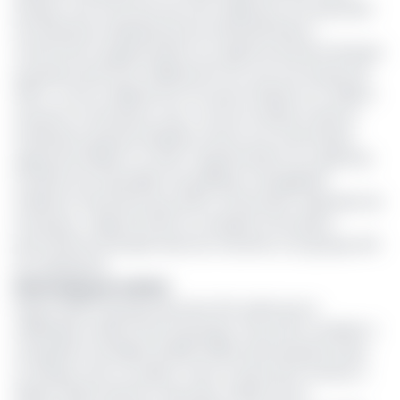
banque. Une rencontre qui s’est soldée par une quinzaine
de résolutions adoptées par les administrateurs,
notamment l’augmentation du capital social de la banque
qui passe de 18 à 54 milliards de Fcfa, soit une hausse de
300 %. Ces 54 milliards de Fcfa seront divisés en 5 millions
d’actions nominatives, avec comme incidence directe
l’attribution gratuite desdites actions aux actionnaires,
apprend EcoMatin. En effet, l’augmentation du capital de
l’ex BICIG est imputable à la politique managériale
d’Atlantic Financial Group (AFG), actionnaire majoritaire de
la banque. L’objectif étant la conquête d’une place
permanente de leader dans les marchés ou le groupe AFG
est représenté.
Rebranding de la BICIG
Depuis 2019, le groupe bancaire AFG, piloté par le
milliardaire ivoirien Koné Dossongui, s’est porté candidat à
l’acquisition de filiales de BNP Paribas dans plusieurs pays
en Afrique, dont au Gabon. Dans ce pays de la Cemac, il
détient désormais 52 % des parts, faisant de lui