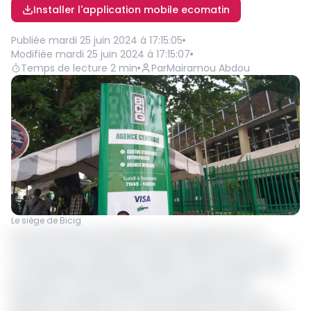
Installer l'application mobile ecomatin
Publiée
mardi 25 juin 2024 à 17:15:05
Modifiée
mardi 25 juin 2024 à 17:15:07
Temps de lecture
2
min
Par
Mairamou Abdou
Le siège de Bicig
Les actionnaires de la Banque Internationale pour le
Commerce et l’Industrie du Gabon (BICIG) se sont réunis
en assemblées générales ordinaire et extraordinaire le 21
juin dernier, sous la présidence de Jacques Lucien
Adiahenot, président du Conseil d’administration de la