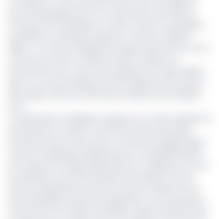
ont signé le 17 avril un protocole d’accord contraignant
pour le développement et la construction du projet de
minerai de fer de Baniaka, au Gabon. Selon la compagnie
australienne, Sinohydro proposera « dans les meilleurs
délais » un contrat d’ingénierie, d’approvisionnement et de
construction (EPC) et aidera Genmin à obtenir un
financement d’au moins 144,5 milliards FCFA (250 millions
USD). Ce montant dépasse de 19,5 milliards FCFA (environ
33,8 millions USD) les estimations initiales de 125 milliards
FCFA.
Ce partenariat stratégique s'appuie sur la vaste expérience
de Sinohydro au Gabon, notamment dans des projets
d'infrastructures et des mines, à l’instar de la gigantesque
mine de manganèse exploitée par la Compagnie Minière
de l’Ougoue (Comilog), filiale d’Eramet. S’appuyant sur ses
autorisations environnementales nécessaires et d'une
licence d'exploitation de 20 ans, Genmin ambitionne de
faire de Baniaka la première exploitation commerciale de
minerai de fer du Gabon, dès 2026. L'objectif affiché étant