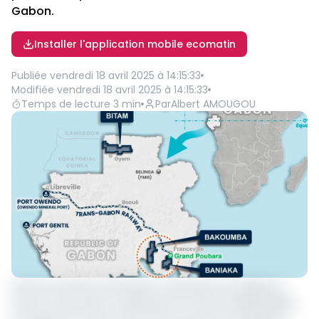
Gabon.
Installer l'application mobile ecomatin
Publiée
vendredi 18 avril 2025 à 14:15:33
Modifiée
vendredi 18 avril 2025 à 14:15:33
Temps de lecture
3
min
Par
Albert AMOUGOU
Genmin Limited et Sinohydro Corporation Ltd, filiale de
Power Construction Corporation of China (POWERCHINA),