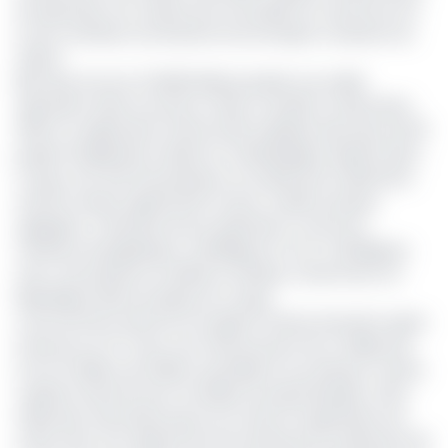
de répondre à la conjoncture favorable du marché du fer
et de contribuer aux besoins économiques croissants du
Gabon.
Bien plus encore, POWERCHINA possède une solide
réputation dans le secteur minier mondial. En décembre
2021, le conglomérat chinois était impliqué dans plus de 90
projets d’ingénierie minière et métallurgique répartis dans
17 pays. Son rôle d'investisseur se traduit par la détention
d'actifs miniers significatifs (cuivre-cobalt, potasse,
agrégats). L'étendue de ses opérations couvre les
minéraux énergétiques, métalliques et non-métalliques,
avec une présence notable en Afrique, notamment en
République démocratique du Congo.
L’accord entre Genmin et le géant Chinois intervient après
l'annonce, le 27 mars, d'un financement de 1,1 milliard de
Fcfa (3 millions de dollars australiens) accordé par Tembo
Capital à Genmin pour accélérer le projet Baniaka. L'État
Gabonais mise beaucoup sur la mise en exploitation de
cette mine. Son objectif est de transformer localement 60