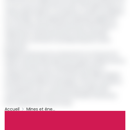
% à 70 % du fer extrait afin de créer 700 emplois directs et
2 000 emplois indirects, une réponse cruciale au problème
du chômage. Cette exploitation représente également
une source de revenus importante pour l'État (taxes et
redevances), d'autant plus que le secteur pétrolier
national est confronté à une baisse des prix et de la
production.
Rappelons que les prix du minerai de fer ont fluctué à la
hausse cette semaine après que la guerre tarifaire entre la
Chine et les États-Unis a temporairement pris fin,
améliorant le sentiment du marché, selon SMM, analyste
du Marché des Métaux de Shangaï. Le fer brut a bondit en
fin de période, avec un prix livré usine de 930 à 940
yuans/tonne (soit environ 81 375 à 82 250 FCFA/tonne)
pour le grade 66 sec base fiscale.
Accueil
Mines et énergies
Sinohydro
Gabon
Fer De Baniaka
Genmin
Archive