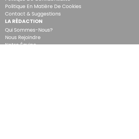
Politique En Matière De Cookies
Contact & Suggestions
LA RÉDACTION
Qui Sommes-Nous?
Nous Rejoindre
Notre Équipe
Lettre Du DP
Recevez notre briefing économique et
financier tous les jours avant 10 heures.
Sinscrire a la newsletter
En vous inscrivant à la newsletter, vous acceptez de
recevoir nos communications. Vous pouvez vous
désabonner à tout moment.