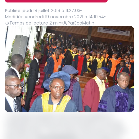
Publiée
jeudi 18 juillet 2019 à 11:27:03
Modifiée
vendredi 19 novembre 2021 à 14:10:54
Temps de lecture
2
min
Par
EcoMatin
«
Techniques de gestion des finances publiques et
amélioration de la gouvernance financière au sein des
universités d’Etat
». C’est le thème retenu par le ministre
des Finances,
Louis Paul Motaze
, pour les ateliers de