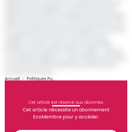
différentes lois du Cameroun sur la gestion des finances
publiques ont été rappelées, notamment la loi portant
régime financier de l’Etat et abrogée par les lois du 11 juillet
2018 portant respectivement code de transparence et de
bonne gouvernance des finances publiques au Cameroun,
du régime financier de l’Etat et des autres entités
publiques. Il est donc question pour les responsables
financiers des universités de veiller au respect «
rigoureux
de la discipline budgétaire
». La série d’ateliers de formation
va se poursuivre dans les différentes universités d’Etat
dans les prochains jours.
Accueil
Politiques Publiques
Louis Paul Motaze
Ministère Des Finances
Antoine Felix Samba
Universités
Archive
Cet article est réservé aux abonnés.
Partager
Cet article nécessite un abonnement
EcoMembre pour y accéder.
Recevez notre briefing économique et