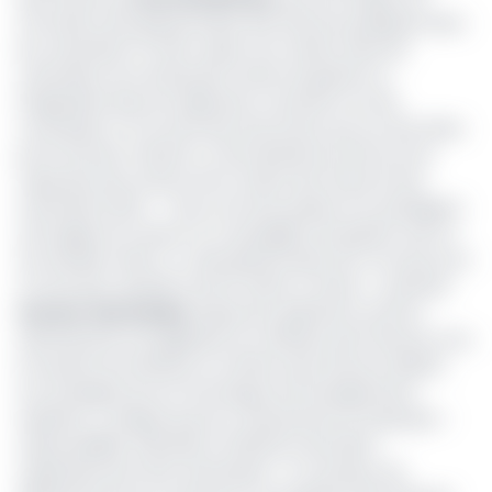
formations des gestionnaires des finances publiques dans
les universités. En effet, après une mission dans les
universités, de nombreuses fautes de gestion et
irrégularités dans les dépenses courantes ont été
constatées. Et à la suite des instructions qui ont été faites
par le Premier ministre, il a été décidé de renforcer les
capacités des acteurs de la chaine des finances des
universités d’Etat : «
Nous sommes passés d’un paradigme
de budget de moyens à un paradigme de gestion axé sur
les résultats. Mais, il y a des gestionnaires qui n’ont pas suivi
et il est donc question de les mettre à niveau »
, a précisé
Antoine Felix Samba
, Inspecteur général au service
administratif et budgétaire du ministère des Finances. Pour
la réussite de l’initiative, le ministre des Finances (Minfi),
accompagné de son homologue de l’Enseignement
supérieur, a indiqué que les composantes du triptyque
«
responsabilité, efficacité et efficience devraient
impérativement être rehaussées
». A ce propos, les