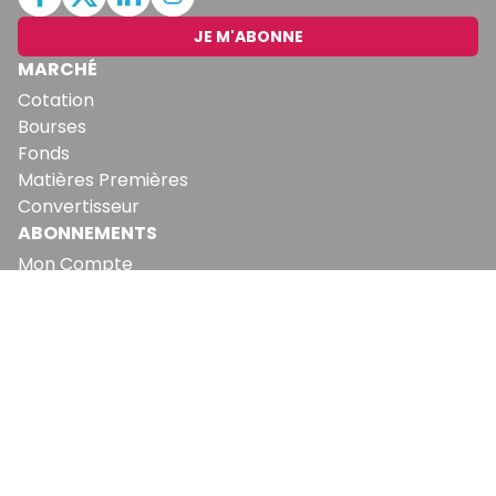
JE M'ABONNE
MARCHÉ
Cotation
Bourses
Fonds
Matières Premières
Convertisseur
ABONNEMENTS
Mon Compte
Mes Abonnements
Newsletters
Articles Achetés
SERVICES
Conditions Générales
Politique De Confidentialité
Politique En Matière De Cookies
Contact & Suggestions