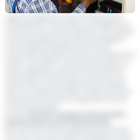
L’Agence de régulation du secteur électrique (Arsel) a
er
procédé depuis le 1
janvier 2023 à un aménagement de
ses tarifs de vente hors taxes d’électricité. Cette opération
concerne principalement les hôtels, les boulangeries et
autres entreprises industrielles dont le niveau de
consommation électrique est important au regard de leurs
activités. Cette décision n’a pas fait que des heureux. Au
sein de l’Organisation camerounaise des industries de
transformation de l’acier (Ocita), on craint même une
hausse de 30% sur les tarifs d’électricité des entreprises
avec une conséquence inévitable : la répercussion par les
industries des surcoûts liés à ce réajustement sur le prix
sortie usine des produits.
Lire aussi :
Electricité : Pourquoi les tarifs des clients
moyenne tension ont été révisés à la hausse
Nkou Jean Pascal, le directeur général de l’Arsel n’est pas
de cet avis. A en croire ce dernier, des dispositions ont été