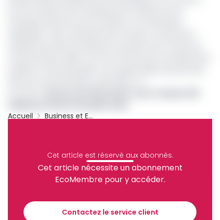
Pour lui, l’impact de cet ajustement tarifaire sur les
entreprises serait encore moindre si «
ces dernières
adoptaient des comportements vertueux, notamment
l’ajustement de leur puissance souscrite à leur niveau de
consommation réelle. Tout ceci montre que cet ajustement
tarifaire ne saurait justifier une augmentation des prix des
biens de consommation
», préconise-t-il.
Lire aussi :
Secteur de l’électricité : Eneo réclame 150
milliards à l’Etat à fin juillet 2022
Accueil
Business et Entreprises
Archive
Partager
Cet article est réservé aux abonnés.
Cet article nécessite un abonnement
EcoMembre pour y accéder.
Recevez notre briefing économique et
financier tous les jours avant 10 heures.
Contactez le service client