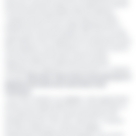
prises pour minimiser l’impact de cet ajustement haussier
sur les activités des principales cibles de l’opération.
«L’ajustement des tarifs sera mis en place de manière
progressive afin de ne pas modifier significativement la
structure des coûts des entreprises. Ainsi, avec la nouvelle
grille tarifaire et sans changement de comportement actuel
des entreprises on pourrait observer une hausse moyenne
de 12% des factures des clients moyenne tension,
largement inférieure à l’ajustement qui aurait été
nécessaire pour l’atteinte du coût de service
» a-t-il déclaré.
Lire aussi :
Électricité : l’Etat et Eneo s’accordent pour le
paiement de la dette des universités et des
communes
A en croire ce dernier, si on applique cette augmentation
de 12% sur les charges d’électricité ceci devrait induire un
accroissement des coûts moyens de production des
industries d’environ 0,72%, donc moins de 1%. Ce qui est
loin d’être suffisant pour soutenir les velléités
inflationnistes brandies par les entreprises, croit-il savoir.