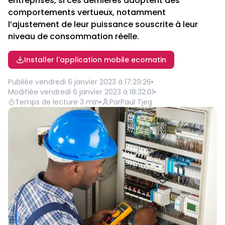
entreprises, si ces dernières adoptent des
comportements vertueux, notamment
l’ajustement de leur puissance souscrite à leur
niveau de consommation réelle.
Installer l'application mobile ecomatin
Publiée
vendredi 6 janvier 2023 à 17:29:26
Modifiée
vendredi 6 janvier 2023 à 18:32:01
Temps de lecture
3
min
Par
Paul Tjeg