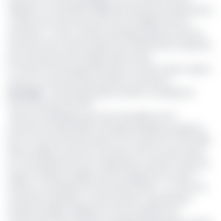
dépassé. Je suis parfois obligé de prendre les articles que je
n’ai pas chez mes amis qui se sont ravitaillés avant la
fermeture
». Outre ces deux exemples plusieurs secteurs
de l’économie camerounaises sont directement impactés
par la réouverture de la ligne directe Asaf.
La Chine est le principal animateur du trafic import-export
au port en eau profonde de Kribi au Cameroun
Lire aussi
:
Terminal polyvalent de Kribi : les détails de
l’offre financière de KTM
Selon les statistiques que vient de publier le Port
autonome de Kribi (PAK), l’entreprise publique qui gère le
port en eau profonde de Kribi, mis en service en mars 2018
dans la région du Sud du Cameroun, 87% du trafic export
sur cette plateforme est à destination de l’Asie. En plus de
l’export, l’Empire du Milieu domine largement le trafic à
l’import sur la plateforme portuaire de Kribi. «
La Chine est
le premier importateur au port de Kribi. L’essentiel des
produits d’origine asiatique sont des matériaux de