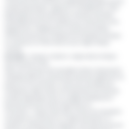
construction, des machines et appareils électriques, puis les
produits alimentaires
», apprend-on officiellement. Cette
prépondérance des importations chinoises, dominées
essentiellement par les matériaux de construction et les
équipements, s’explique par le nombre de chantiers
d’infrastructures que conduisent les entreprises chinoises
au Cameroun et même dans la sous-région Afrique
centrale.
Lire aussi
:
Transport maritime : la ligne directe Afrique-
Asie réouverte au PAK
Selon une note que vient de publier l’Institut national de la
statistique (INS), les camerounais importent également du
poisson et du riz de l’Asie. Un trafic qui a dû baisser par
l’interdiction, début février, de l’importation de Chine des
produits halieutiques frais ou congelés, décidée par le
gouvernement pour éviter l’importation du
Coronavirus. Toujours selon l’INS, la Chine est le deuxième
fournisseur du Cameroun en matière de poissons. La
situation a suffisamment engendré des ruptures de stock