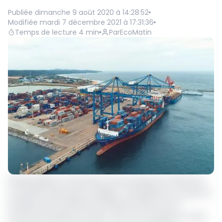
Publiée
dimanche 9 août 2020 à 14:28:52
Modifiée
mardi 7 décembre 2021 à 17:31:36
Temps de lecture
4
min
Par
EcoMatin
Rosalie MEWOLI, tenancière d’une boutique de vêtement
au quartier Nsimeyong trépigne d’impatience au sujet de
la reprise des activités de la desserte ASAF au Port
autonome de kribi. Pour elle, c’est une nouvelle qui arrive