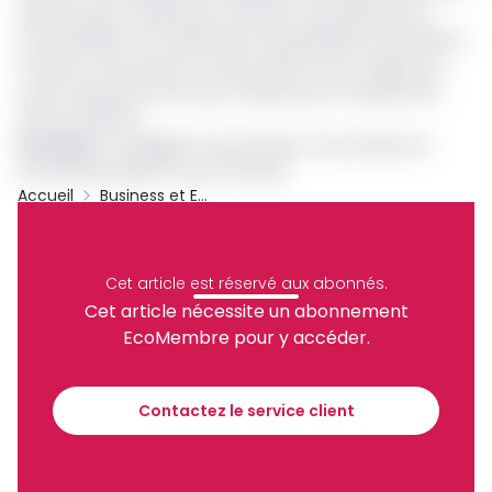
dans la quasi-totalité des marchés et les pénuries de
marchandises ont sévèrement de pénalisé les revendeurs
à travers tout le pays et même dans la sous-région qui
voient aujourd’hui une lueur d’espoir pour la reprise des
bonnes affaires.
Lire aussi
:
Le philippin Ictsi prend les commandes du
terminal polyvalent du port de Kribi
Accueil
Business et Entreprises
INS
Pak
Asaf
Archive
Partager
Cet article est réservé aux abonnés.
Cet article nécessite un abonnement
EcoMembre pour y accéder.
Recevez notre briefing économique et
financier tous les jours avant 10 heures.
Contactez le service client
Sinscrire a la newsletter