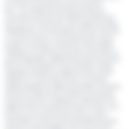
au moment où le business se trouve au plus bas
point. «
Ma clientèle qui est friande des achats sur
commande est devenue très impatiente dernièrement
parce que nous ne parvenons pas à respecter les délais.
Habituellement une marchandise qui vient par mère dure
en moyenne 45 jours et là ça fait plus de trois que les
dernières commandes n’arrivent pas. Il devient difficile
d’expliquer à nos clientes pourquoi leurs commandes ne
sont pas disponibles
» explique la jeune dame qui importe
95% de sa marchandise en chine. Felix Ndoto, vendeur
d’appareils numériques est également dans la même
impatience. Il n’a pas réussi à trouver un transitaire
capable d’expédier ses téléphones portables, accessoires
ainsi que les ordinateurs qui constituent sont principal
fonds de commerce. Conséquence malheureuse, il est
obligé de fermer sa boutique de temps en temps «
je ne
peux plus ouvrir tous les jours parc qu’ils n’y a pas la
marchandise. Les clients qui sont essentiellement jeunes
aiment les nouveaux gadgets et tout ce qui est ici est