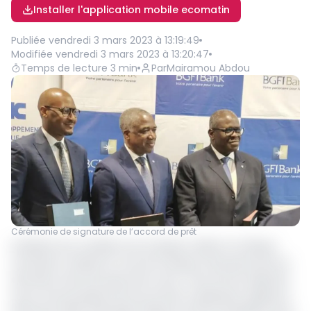
Installer l'application mobile ecomatin
Publiée
vendredi 3 mars 2023 à 13:19:49
Modifiée
vendredi 3 mars 2023 à 13:20:47
Temps de lecture
3
min
Par
Mairamou Abdou
Cérémonie de signature de l’accord de prêt
Améliorer les conditions du transport aérien en Afrique
Centrale et réduire le coût de transport des personnes et
des biens entre les pays de la zone. Tels sont les objectifs
socio-économiques de l’accord de coopération signée le