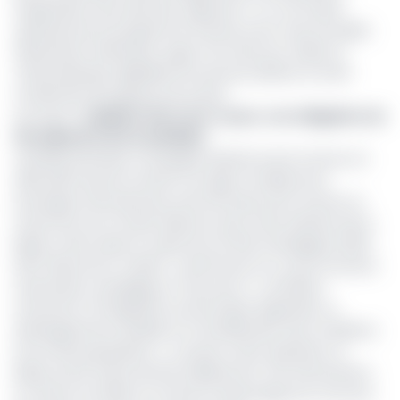
l’exploitation des aéronefs, apprend-t-on. Sur le plan
opérationnel, le programme entend ouvrir cinq nouvelles
destinations (Kinshasa, Lagos, Port Harcourt, Dakar et
Johannesburg), digitaliser les services aériens et enfin
moderniser les espaces de travail.
Lire aussi :
La BDEAC fait coter ce jour, son obligation de
110 milliards FCFA à la BVMAC
Certifiée première compagnie aérienne de la Cemac en
2019, ABS entend à travers cet appui, améliorer les
échanges internationaux entre les pays de la Cemac et
l’autre bout du monde. Relevons que cette initiative de la
Bdeac rentre dans le cadre de son Plan Stratégique 2023-
2027 dénommé ‘’Azobé’’, notamment en ce qui concerne
l’orientation stratégique n°1 qui vise à « contribuer
fortement à l’intégration économique régionale, au
développement durable et à l’amélioration des conditions
de vie des populations ». A travers cette opération, la
Bdeac porte à plus de 540 milliards de F ses interventions
en faveur du Gabon et renforce davantage ses concours