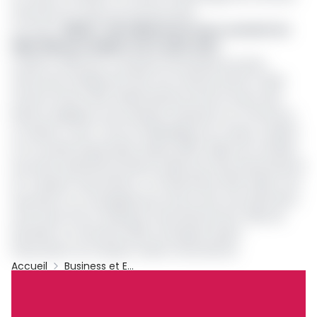
financiers en faveur du secteur privé.
Lire aussi :
BDEAC : 130 milliards de F pour soutenir les
PME / PMI de la CEMAC entre 2023-2027
Fondé en 2004 par un groupe d'investisseurs privés,
effectuant initialement des vols charters privés à l'aide
d'avions Falcon 900, Afrijet Business Service assure des
liaisons régulières avec plusieurs aéroports au Cameroun,
au Gabon, à São Tomé, en République du Congo, au Bénin
et en Guinée équatoriale. Depuis 2020, Afrijet est certifiée
Iosa (Iata Operational Safety Audit) par l’Iata (International
Air Transport Association). Le 9 décembre 2021, Afrijet s'est
associée à La Compagnie pour lancer des vols saisonniers
entre Paris Orly et l'aéroport international Léon-Mba de
Libreville. En novembre 2022, l’entreprise rejoint
l’Association du transport aérien international.
Accueil
Business et Entreprises
BDEAC
BGFI Bank
Gabon
Archive
Partager