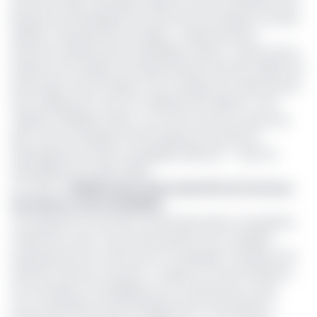
28 février 2023 à Libreville (Gabon) entre le Président de la
Banque de Développement des Etats de l’Afrique centrale
(Bdeac), Dieudonné Evou Mekou ; l’Administrateur
Directeur Général (DG) de BGFIBank Gabon, Loukoumanou
Waidi et le DG Adjoint de Afrijet Business Services (ABS), Nyl
Moret Mba. Dans le détail, c'est une ligne de crédit de près
de 8 milliards de F dont 5,3 milliards de la Bdeac et 2,6
milliards BGFIBank Gabon qui a été ouverte au profit de
ABS. Cette enveloppe entend appuyer le projet de
développement de la compagnie aérienne : ‘’ plan de
développement 2022-2026’’.
Lire aussi :
La BDEAC pèse désormais 32% de l’encours
des dettes cotés à la BVMAC
Ce programme vise dans sa première phase, l’acquisition
d’aéronefs neufs. Il sera aussi question de compléter
progressivement la flotte de la compagnie; remplacer les
aéronefs devenus vétustes ; acquérir un stock de pièces
de rechange et d’outillage pour la maintenance, ainsi
qu’un ensemble d’autres équipements nécessaires à