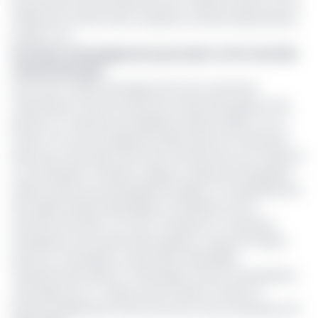
la promotion des activités de sous-traitance dans la zone
d'influence du Pak. Seul ce dernier concerne directement
la Bstp-Cmr.
Lire aussi :
Développement portuaire: le Port de Kribi
s’étend à Douala
Avec pour mission principale servir de courroie de
transmission entre les donneurs d'ordre de projets et les
petites et moyennes entreprises locales, la Bstp-Cmr, à
travers cet accord, disposera désormais d'un important
levier pour faire décrocher des marchés de sous-traitance
à ces dernières. Précision majeure, seules les entreprises
faisant partie du portefeuille de la Bstp-Cmr bénéficieront
des opportunités industrielles et d'affaires du Port
autonome de Kribi. "Au total, 70 petites et moyennes
entreprises structurées dans plusieurs corps de métiers
(ponts et chaussées, maçonnerie industrielle,
chaudronnerie, électro-mécanique, froid et climatisation,
mécanique etc.)", faisait savoir Evariste Yameni, le
Directeur général de cette structure, face à la presse le 13