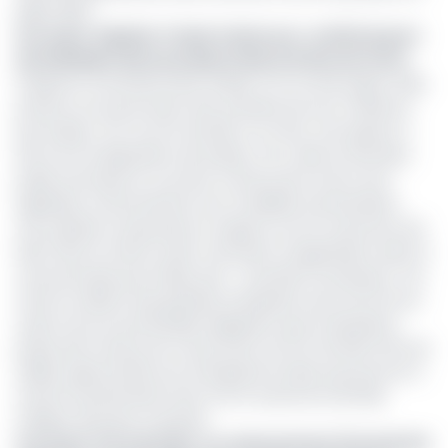
juillet 2023.
Lire aussi :
Pipeline Tchad-Cameroun : le DGA du port
de Kribi Bako Harouna désormais à la tête de Cotco
D'après la convention liant la Bstp-Cmr au Pak, figure celle
portant sur la promotion des activités de sous-traitance
par la Bstp-Cmr au Port de Kribi. À ce titre, une espace a
été mis à la disposition de la Bstp-Cmr, dans le domaine
public portuaire en vue de la construction d'une zone
logistique conformément aux modalités d'autorisation
d'occupation temporaire en vigueur au Port autonome de
Kribi. Dans le même ordre, il est prévu l'organisation dans la
zone portuaire par la Bstp, des "Journées Fournisseurs", de
mise en relation des grandes entreprises avec les Pme du
ressort de son portefeuille. Rappelons que la deuxième
phase des travaux de construction du Port de Kribi offre de
réelles opportunités aux entreprises locales qui pourront à
travers le partenariat avec le Port autonome de Kribi,
intégrer de juteux marchés.
Lire aussi :
Port de Kribi : un redressement fiscal de 8,5