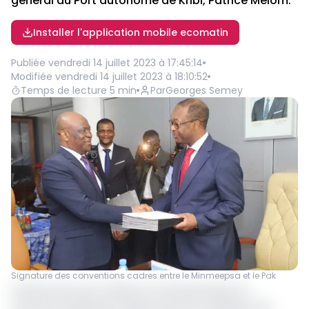
général du Port autonome de Kribi, Patrice Melom.
Installer l'application mobile ecomatin
Publiée
vendredi 14 juillet 2023 à 17:45:14
Modifiée
vendredi 14 juillet 2023 à 18:10:52
Temps de lecture
5
min
Par
Georges Semey
Signature des conventions cadres entre le Minmeepsa et le Pak
La Bourse de sous-traitance et de partenariat du
Cameroun bénéficiera désormais de la facilitation de