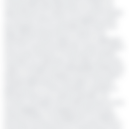
l'accès des PME locales référencées à son réseau, aux
opportunités de sous-traitance du Port autonome de Kribi,
ou encore de l'ouverture d'une zone logistique au profit
des entreprises sous son portefeuille, entre autres.C'est
depuis 2019 que la Bourse de sous-traitance et de
partenariat du Cameroun (Bstp Cmr) est en collaboration
avec le Port autonome de Kribi (Pak). Pourtant, les relations
entre les deux institutions n'ont pas donné les résultats
escomptés. Pour redynamiser cette relation, des accords-
cadres ont été signés entre Achille Bassilekin lll, Ministre des
petites et moyennes entreprises, de l'économie sociale et
artisanale (Minpmeesa) et Patrice Melom, le Directeur
général du Pak. Ce, à l'effet de densifier et diversifier ce
partenariat dans la sous-traitance industrielle. Trois
accords au total signés le 26 mai 2023, qui portent sur trois
axes stratégiques: l'accompagnement des structures
locales d'incubation, l'accompagnement à la migration
des acteurs du secteur informel vers le secteur formel, et