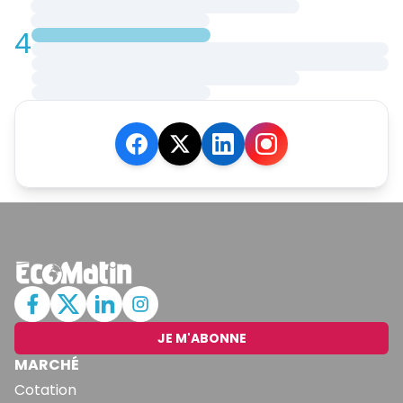
4
JE M'ABONNE
MARCHÉ
Cotation