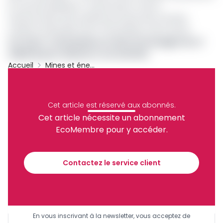
la commercialisation, la promotion et de la
transformation des substances issues des activités
minières artisanales semi-mécanisées, entre autres
Lire aussi :
La Sonamines se dote d’un budget de 3,7
milliards pour démarrer ses activités
Accueil
Mines et énergies
Archive
Partager
Cet article est réservé aux abonnés.
Cet article nécessite un abonnement
EcoMembre pour y accéder.
Recevez notre briefing économique et
financier tous les jours avant 10 heures.
Contactez le service client
Sinscrire a la newsletter
En vous inscrivant à la newsletter, vous acceptez de