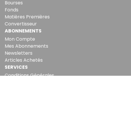
Bourses
Fonds
Matières Premières
Convertisseur
ABONNEMENTS
Mon Compte
Mes Abonnements
Newsletters
Articles Achetés
SERVICES
Conditions Générales
Politique De Confidentialité
Politique En Matière De Cookies
Contact & Suggestions
LA RÉDACTION
Qui Sommes-Nous?
Nous Rejoindre
Notre Équipe