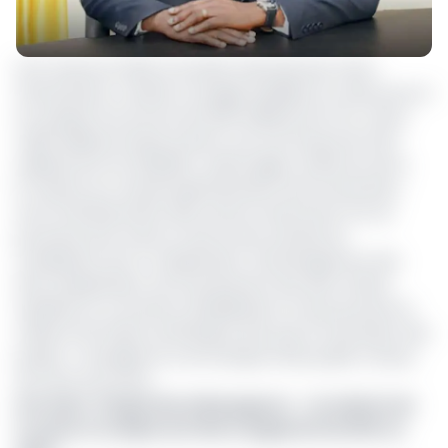
Pour l’exercice 2022, la Société nationale des mines
(Sonamines), a arrêté un budget équilibré en ressources et
en emplois à la somme de 9,611 milliards de Fcfa, contre
4,991 milliards l’année d’avant, soit une hausse de 4,62
milliards de Fcfa (92,56%). Ledit budget, arrêté lors de la
e
5
session du Conseil d’administration de la Sonamines
tenu le 28 décembre 2021, servira notamment à la «la
poursuite de la mise en œuvre des activités de
canalisation de l’or, d’exploration, d’aménagement des
sites d’exploitation, de recensement des sites miniers
orphelins en vue de leur réhabilitation et de poursuivre la
collecte de l’impôt synthétique ainsi que la maturation des
projets », renseigne le communiqué rendu public à l’issue
de cette rencontre.
Lire aussi
:
Serges Hervé Boyogueno : « la collecte de
l’or pour le compte de l’Etat a augmenté de 93% en