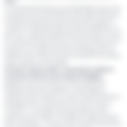
2021 »
Le Conseil d’administration que préside Blaise Moussa s’est
aussi penché sur l’ensemble des actions déjà menées par
la Société nationale des mines (Sonamines), depuis sa
création le 14 décembre 2020, par décret Présidentiel. L’on
peut citer « l’opérationnalisation de la Sonamines, le suivi et
le contrôle de la production de l’or dont les chiffres sont à
la hausse, et la collecte de l’impôt synthétique dans les
différents sites miniers ainsi que la maturation de certains
projets, rajoute le communiqué.
Lire aussi :
Secteur minier : la Sonamines valide les
termes de référence de son plan stratégique
Rappelons que la Sonamines à sa tête Serge Hervé
Boyoguene. Elle vient remplacer le Cadre d’appui à
l’artisanat minier (Capam), et a pour missions d’assurer le
développement et la promotion du secteur minier au
Cameroun, « à l’exception des hydrocarbures et des
substances des carrières, et de gérer les intérêts de l’Etat
dans ce domaine » ; de suivre et de contrôler la production,