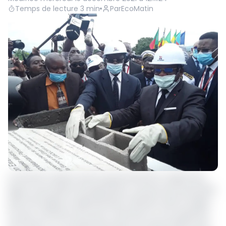
Temps de lecture
3
min
Par
EcoMatin
Le Premier ministre chef du gouvernement Joseph Dion
Ngute a procédé le 29 septembre, à la pose de la première
pierre de l’agence régionale Beac-Ebolowa, dans la région
du Sud. L’infrastructure sera construite sur une superficie
de 9 144m2 et se présentera alors sous deux bâtimmets.