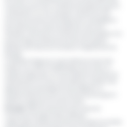
Le premier qui est avec un bâtiment principal de type R+3
comprendra un rez-de-chaussée constitué d’un hall
d’accueil, de services informatique de la comptabilité et
des systèmes de moyens de paiement, de la zone
d’émission, l’infirmerie et le restaurant de d’entreprise. D’un
premier étage qui abritera les services de la gestion
générale, des ressources humaines et l’appartement de
passage…
Le deuxième étage pour sa part abritera le service des
études et du crédit et la bibliothèque entre autres. Le
troisième étage quant-à-lui sera destiné aux bureaux de
l’administration du Centre, de la salle des conseils et des
appartements de passage de hauts dirigeants. Le
deuxième bâtiment qui est une annexe sera de type R+1
destiné au logement du chef de Centre.
Lire aussi
:
Bientôt le lancement des travaux de
construction de l’agence Beac d’Ebolowa
L’agence Beac-Ebolowa, permettra d'encadrer les activités