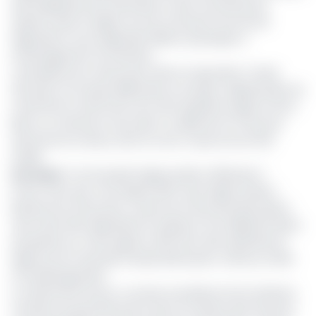
des établissements bancaires et des microfinances
opérant dans la région du Sud, à booster l’économie
régionale et sous régionale réelle et participer à
l’aménagement du territoire.
L’entreprise de construction Africa Corporation Tchad
(Afcorp), du Groupe SNER basé au Soudan, adjudicataire du
marché de construction de cette septième agence de la
Beac au Cameroun aura alors un délai de 24 mois pour
exécuter les travaux, dont le coût n’a pas encore été
révélé.
Lire aussi
:
Où est passé l’agence Beac d’Ebolowa ?
Il faut noter que c’est depuis 2007 que l’agence Beac-
Ebolowa est annoncée. La pose de cette première pierre
vient ainsi faire disparaitre la suspicion d’un éléphant blanc
qui planait sur cette agence. Elle vient ainsi rejoindre les
agences de Yaoundé, Douala, Bafoussam, Garoua, Limbé
et de Nkongsamba.
La cérémonie du jour, a eu lieu en présence de nombreux
membre du gouvernement dont le ministre des Finances