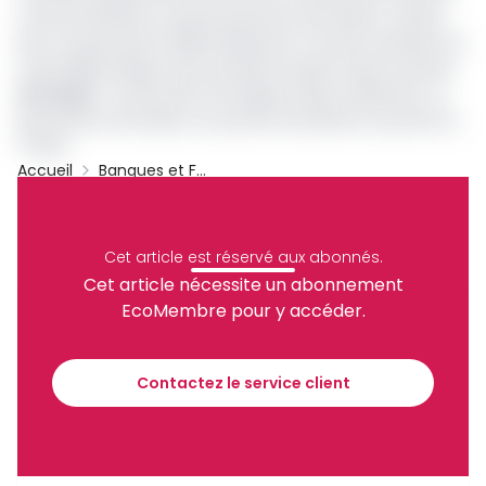
Louis Paul Motaze, du gouvernement de la Beac conduit
par son gouverneur Abbas Mahamat Toli, des membres du
corps diplomatique, des autorités locales et bien d’autres.
Lire aussi
:
Construction de l’Agence Beac d’Ebolowa : le
gouverneur de la Beac accusé de favoritisme au profit du
Tchad
Accueil
Banques et Finance
BEAC
AFCORP
Ebolowa
Archive
Partager
Cet article est réservé aux abonnés.
Cet article nécessite un abonnement
EcoMembre pour y accéder.
Recevez notre briefing économique et
financier tous les jours avant 10 heures.
Contactez le service client
Sinscrire a la newsletter