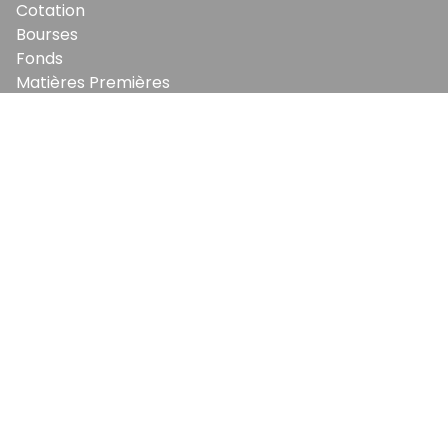
Cotation
Bourses
Fonds
Matières Premières
Convertisseur
ABONNEMENTS
Mon Compte
Mes Abonnements
Newsletters
Articles Achetés
SERVICES
Conditions Générales
Politique De Confidentialité
Politique En Matière De Cookies
Contact & Suggestions
LA RÉDACTION
Qui Sommes-Nous?
Nous Rejoindre