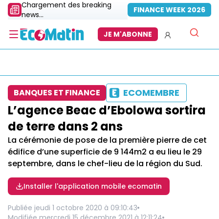
Chargement des breaking
FINANCE WEEK 2026
news...
JE M'ABONNE
ECOMEMBRE
BANQUES ET FINANCE
L’agence Beac d’Ebolowa sortira
de terre dans 2 ans
La cérémonie de pose de la première pierre de cet
édifice d’une superficie de 9 144m2 a eu lieu le 29
septembre, dans le chef-lieu de la région du Sud.
Installer l'application mobile ecomatin
Publiée
jeudi 1 octobre 2020 à 09:10:43
Modifiée
mercredi 15 décembre 2021 à 12:11:24