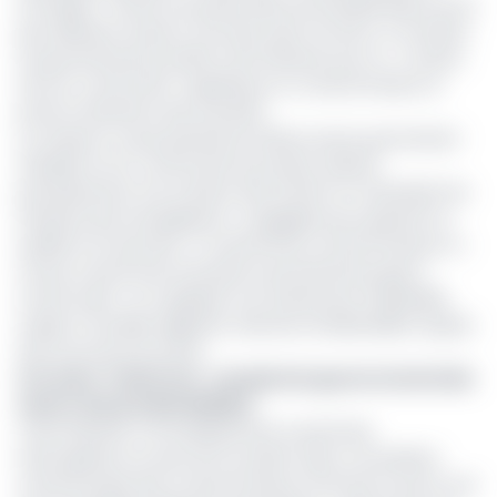
immédiat » du lait en poudre dénommé Nestlé Nido Encore
plus délicieux (saveur chocolat, petit format). Le membre
du gouvernement justifie cette décision par un « constat
de non-conformité » signalé par un consommateur et
porté à l’attention des autorités.
Le ministre n’a pas précisé les indices exacts permettant
d’établir la non-conformité du produit, destiné
prioritairement à la nutrition des enfants. En attendant les
résultats des investigations « engagées pour garantir sa
qualité et la sécurité », il a exhorté les consommateurs à «
ne pas consommer le produit susmentionné jusqu’à
nouvel ordre » et à signaler tout événement indésirable
suspect (troubles digestifs, réactions inhabituelles) auprès
des structures de santé.
Lire aussi :
Cameroun : cacophonie gouvernementale
autour des produits Blédine
Cette décision a immédiatement suscité des
interrogations au sein de la société civile. La Fondation
Camerounaise des Consommateurs (FOCACO), par la voix