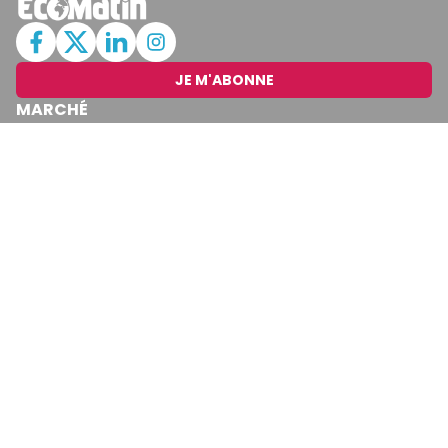
JE M'ABONNE
MARCHÉ
Cotation
Bourses
Fonds
Matières Premières
Convertisseur
ABONNEMENTS
Mon Compte
Mes Abonnements
Newsletters
Articles Achetés
SERVICES
Conditions Générales
Politique De Confidentialité