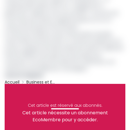
multinationale réitère enfin son « engagement à
pleinement collaborer avec les autorités » et promet de
fournir des informations supplémentaires au fur et à
mesure de l’évolution de la situation.
Un climat de méfiance autour des produits infantiles
Cette affaire intervient dans un contexte sensible pour le
secteur, quelques semaines seulement après le rappel par
Danone-Blédina d’une gamme de produits pour
nourrissons, à la suite de la détection d’aflatoxine, une
substance potentiellement cancérigène.
Laurent Onguéné
Accueil
Business et Entreprises
Nestlé
Archive
Partager
Cet article est réservé aux abonnés.
Cet article nécessite un abonnement
EcoMembre pour y accéder.
Recevez notre briefing économique et
financier tous les jours avant 10 heures.