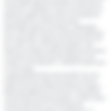
de son président Alphonse Ayissi Abena, a dénoncé le 1er
octobre une « ambivalence » dans la communication du
Minsanté et appelé à plus de clarté et de transparence
afin de préserver la confiance des citoyens.
Nestlé réagit et dénonce une décision « préjudiciable »
De son côté, Nestlé Cameroun, producteur et distributeur
de la marque Nido, a réagi avec fermeté, affirmant avoir
été « surpris » par le communiqué ministériel. « Nous
sollicitons une audience auprès du Ministre afin de clarifier
et résoudre une situation qui porte préjudice à notre
marque et à notre réputation », a déclaré l’entreprise dans
un communiqué.
Le groupe agroalimentaire assure que NIDO Choco est «
produit dans le strict respect de toutes les normes de
qualité et de sécurité sanitaire des aliments en vigueur ».
Nestlé insiste également sur le fait que « la sécurité des
consommateurs est la priorité absolue » et affirme traiter «
toutes les observations et commentaires des
consommateurs avec rigueur et transparence ». La