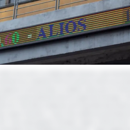
) tire à sa fin. Le ministre des Finances, Louis Paul Mot
crutement du conseil de l’Etat du Cameroun dans le proce
urt jusqu’au 5 avril prochain. Le cabinet retenu par le Cam
ir au retrait partiel de l’Etat du capital de la banque ; de
ent de l’Etat dans la sélection de l’ensemble des partie
r, expert bancaire…) Aussi, l’Etat sollicite du partenaire p
C. Il sera aussi question d’évaluer l’apport réel de l’Etat 