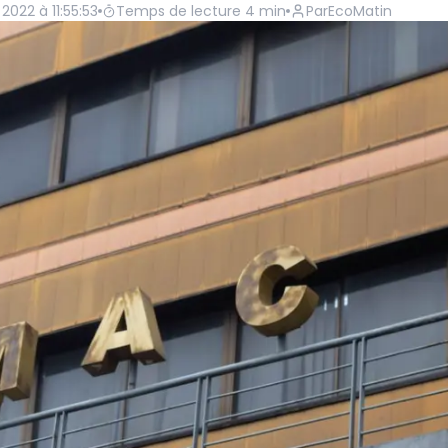
2022 à 11:55:53
Temps de lecture
4
min
Par
EcoMatin