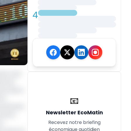
4
aze, vient
ssus de
eroun devra
📧
 la
s prenantes
Newsletter EcoMatin
rivé la
Recevez notre briefing
et
économique quotidien