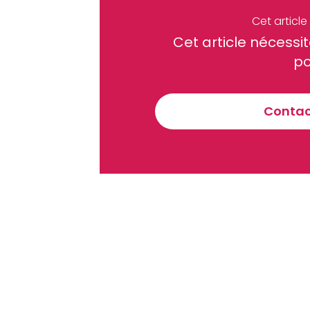
Partager
Cet articl
Cet article néces
Recevez notre briefing économiq
po
Contact
En vous inscrivant à la newsletter, vous acceptez de 