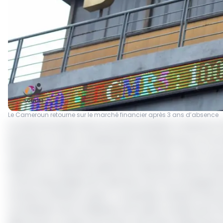
Le Cameroun retourne sur le marché financier après 3 ans d’absence
La restructuration de la Commercial Bank-Cameroon (CBC
de lancer un avis à manifestation d’intérêt pour le re
finalisation de la restructuration de la CBC. L’offre co
élaborer le calendrier global de l’opération devant about
conformité juridique de l’opération; de l’accompagnem
(Juristes d’affaires, expert-comptable, analyste financie
coordination de la réalisation de l’audit complet de la CB