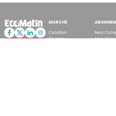
MARCHÉ
ABONNEM
Cotation
Mon Com
Bourses
Mes Abon
JE M'ABONNE
Fonds
Newslette
Matières Premières
Articles A
Convertisseur
Recevez no
En vous inscrivant à la new