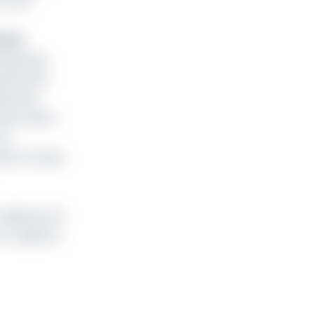
a sous-
Bvmac
anque qui
soire) de
iards de
rus, elle a
Sa
ôts et taxes.
illiards, 2,5
n capital à