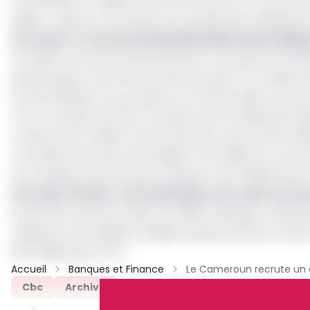
privatisations. L’objectif étant de renforcer le rôle d
région. Jusqu’ici, le Cameroun ne s’était pas acquitté d
Lire aussi :
Le contrat de liquidité désormais obliga
La cession en bourse devrait donner l’occasion aux inv
affiche plutôt une bonne santé financière. Au 31 décem
24,378 milliards. Les provisions à la même date tournent 
FCFA, en hausse de 30% comparé aux 2,5 milliards de 2019
consenti des crédits à l’économie de l’ordre de 316 mil
contribution fiscale s’est établie à 723 millions en ter
Les charges du personnel s’évaluent à 6,5 milliards d
Lire aussi :
Bvmac : les investisseurs se ruent vers 
Sortie de la restructuration en 2016, la Banque remplit bi
milliards et 3,6 milliards réalisés respectivement en 2
16,5 milliards de FCFA.
Accueil
Banques et Finance
Cbc
Archive