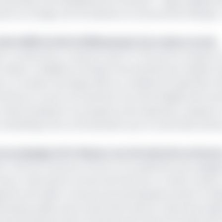
valorisation de l’établissement financier. Y figure égalem
ant se charger de l’introduction en bourse de la banque. L
lios 18/23 et EOCG 21/26 passent à la caisse ce mois
arts, ne devrait en conserver que 17%. 51% seront vendus à 
 valeurs mobilières d’Afrique Centrale (Bvmac) basée à D
ter un soutien technique dans la conduite de l'opération d
d’offres en vue du recrutement d’un intermédiaire de marc
i-même (préparer le prospectus de l'opération, préparer 
e marketing et de communication pour la vente des actions
) accompagne SCG-Ré pour son introduction en bours
CBC, l’Etat du Cameroun honore non seulement ses engag
nce, mais aussi et surtout de la Bvmac. En effet, le pay
ement de céder en bourse ses participations dans le capi
artenariats public privé notamment dans le cadre de pro