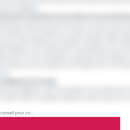
u marché financier dans le financement des économies de l
e cette obligation.
toire pour l’admission d’une valeur à la cote de la 
estisseurs privés de prendre des parts au sein de cette b
bre 2020, la CBC présente un Produit net bancaire (provi
autour 6,62 milliards et le bénéfice s’établit à 3,604 mill
. Malgré la crise sanitaire liée à la pandémie du coronavi
liards de FCFA pour des dépôts collectés de 320 milliards. 
mes d’impôts sur les sociétés et 400 millions de FCFA d’imp
e FCFA.
les obligations du Congo
en ses obligations avec des résultats nets positifs de 1,5 m
017, 2019 et 2020. La banque ambitionne même de porter so
Le Cameroun recrute un conseil pour conduire l’introduction en bourse de la CBC