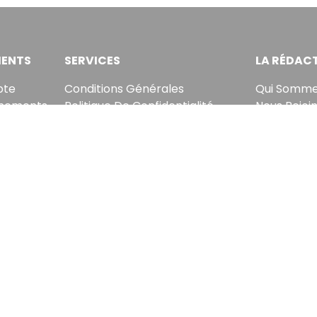
ENTS
SERVICES
LA RÉDAC
pte
Conditions Générales
Qui Somme
nements
Politique De Confidentialité
Nous Rejoi
rs
Politique En Matière De Cookies
Notre Équi
chetés
Contact & Suggestions
Lettre Du 
tre briefing économique et financier tous les jours ava
sletter, vous acceptez de recevoir nos communications. Vous pouvez vo
EcoMatin SRL : BE1003.413.035
Avenue Louise 523, 1050 Ixelles
© Copyright EcoMatin 2026. Tous Droits Reservés.