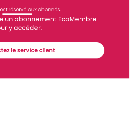
e est réservé aux abonnés.
site un abonnement EcoMembre
ue et financier tous les jours avant 10 heures.
ur y accéder.
Sinscrire a la newsletter
ez le service client
recevoir nos communications. Vous pouvez vous désabonner à tout moment