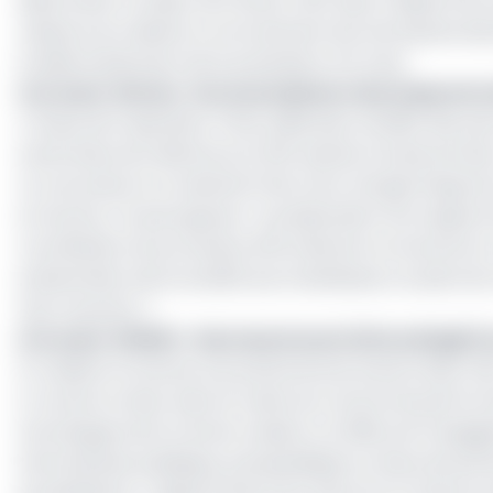
déterminer la valeur de l’action CBC dans l’objectif de 
missions du cabinet, le recrutement de l’entreprise dev
le délai d’exécution de la prestation à 12 mois.
Lire aussi :
Bvmac : les souscripteurs des emprunts A
A l’issue de l’opération, l’Etat, détenteur de 98% des p
actionnaire de référence et 30% placés à la Bourse des
ce cas précis, le conseil de l’Etat, sera chargé d’appor
en bourse. Ce qui suppose : la préparation d’un appel 
coordination du processus d'introduction en bourse lu
présentation de la société aux investisseurs, le plan d
visa Cosumaf…).
Lire aussi :
BVMAC : Narcisse Konan (Africa Bright
En cédant en bourse une partie de ses actions dans 
à-vis de la Cobac dans le cadre du contrat de performa
homologues de la Cemac avaient, en 2018, pris l’engag
d’entreprises publiques, parapubliques ou issus de p