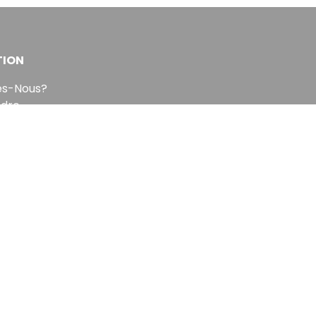
TION
s-Nous?
ndre
pe
DP
nt 10 heures.
Sinscrire a la newsletter
us désabonner à tout moment.