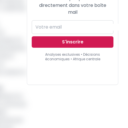
ent dans les
directement dans votre boîte
e Minfi fixe
mail
un
ouala. Sur
S'inscrire
'introduction
Analyses exclusives • Décisions
hé, la
économiques • Afrique centrale
la
, obtenir le
e
ements vis-
s, comme ses
tal
grammes de