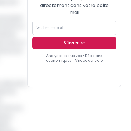
que post-
directement dans votre boîte
mail
oursuivait
 de 6,1% en
culté de
vre pour la
S'inscrire
meroun est
Analyses exclusives • Décisions
économiques • Afrique centrale
oisins de la
dant de
n
 à 5% lors
ssance
taire