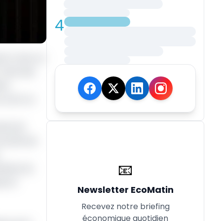
4
nk a tenu un
: état des
ats
, écrit un
aine de
e série de
📧
itaire du
ls et
Newsletter EcoMatin
Recevez notre briefing
économique quotidien