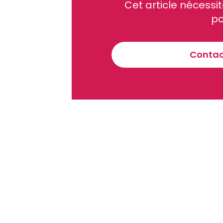
Cet article néces
Recevez notre briefing économiq
po
Contact
En vous inscrivant à la newsletter, vous acceptez de 