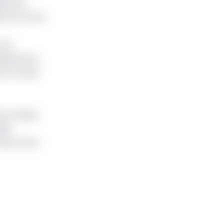
ale des
é de la zone
ture
nificative
 de l’année
si critique
éjà
star de la