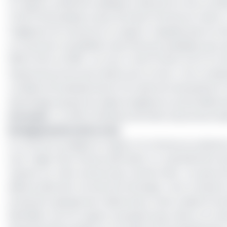
Le rapport présenté, expliqué et discuté lors de ce Web
Covid-19 de plusieurs pays africains (Cameroun, Maroc, 
S’agissant du Cameroun, le rapport rappelle que lors de
un tracé de consolidation des finances publiques qui a
2016 à 2,3% en 2019». «Le choc Covid-19 vient sortir le 
hausse de service de la dette pour le futur. Une comp
conduite d’investissements hors pétrole nécessaires à 
davantage exposé aux aléas exogènes et particulièremen
Lire aussi
:
Le chiffre d'affaires de Wafa Assurances ba
Enseignements de la crise
Si, comme le souligne le rapport, le Cameroun présente
sous-région (les revenus pétroliers n’y représentant 
reposer sur «des revenus peu transformés». «Le pays es
défavorable des ‘termes de l’échange’. Il est vrai que
du dernier quinquennat. Néanmoins, cette cadence sembl
identifiés», écrit le rapport qui ajoute que «dans ce 