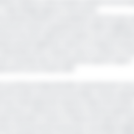
inaire a passé au crible la situation sanitaire et économi
Tunisie, Sénégal, Egypte et Côte d’Ivoire).
 la période antérieure à la pandémie Covid–19, le pays «p
 permis de ramener progressivement le déficit budgétaire
Cameroun de cette trajectoire et ajouter une nouvelle diffi
lication qui vient également resserrer la marge de manœu
l’alimentation de la croissance. Dans ce contexte, le Ca
t à l’évolution des cours de pétrole» ajoute le rapport.
isse de 12% au 2e trimestre 2020
 un profil économique diversifié comparativement à ses v
que 10% du PIB), sa structure économique, continue cepen
t donc limité pleinement exposé au risque d’une évolutio
 le Cameroun a affiché une croissance moyenne supérieure
e s’essouffler à l’avenir en l’absence de relais de croi
contexte, le Gouvernement penche pour une politique budgé