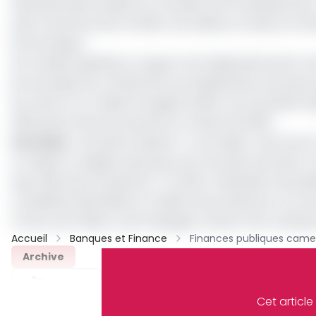
expansionniste basée sur le soutien de l’investissement
pays membres de la CEMAC de réduire la voilure et d’évit
économique».
De manière globale, le rapport de Attijariwafa bank not
économique du confinement est significative: les pays q
(ex. Maroc et Tunisie) enregistreraient une récession é
2022 que le PIB retrouverait son niveau de 2019».
Lire aussi
:
AfricaDev Sessions : Cyrus Ngo'o met le port
Le rapport souligne aussi que, pour les pays africains, 
que celle de la production : En effet, l’exposition de p
considérés diversifiés en matière de production, à un p
France, de l’Italie, ou de l’Espagne s’avère très coût
Accueil
Banques et Finance
Archive
Partager
Cet articl