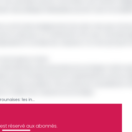
. Une orientation qui est confrontée à une volonté collégi
er des politiques individuelles pouvant nuire à la stabilit
e, au titre des enseignements de cette crise, que «la fac
ui ont opté pour un confinement strict pour une durée sig
quivalente à 2 années de croissance. Ce n’est qu’à partir
 de Douala en vitrine
«la diversification des partenaires économiques s’avère aus
lusieurs pays d’Afrique du Nord et Subsaharienne, dores et d
ool de pays européens très touchés par la pandémie à l’in
euse en matière de croissance économique».
Finances publiques camerounaises: les inquiétudes de Attijariwafa Bank
e est réservé aux abonnés.