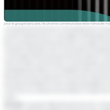
pour le groupe bancaire, l’économie camerounaise reste menacée malg
«La banque de financement et d’investissement (Corpo
premier webinaire de son cycle Digital CIB Meetings sou
lieux et perspectives de six pays dans trois régions d’A
mensuels à destination de la communauté d’investisseur
communiqué officiel du groupe bancaire, daté du 11 n
Cette première rencontre qui a vu la participation de
Développement (BAD), et M. Abdelaziz Lahlou, Directeu
discutions de haut niveau dont le but est de «répondr
permettant de débattre d’une manière périodique sur de
Covid-19 sur la croissance économique en Afrique avec
futurs».
Lire aussi
:
Le groupe Atijariwafa bank lance les « Afric