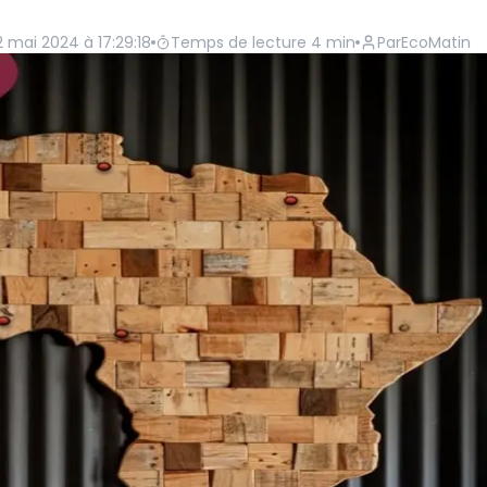
2 mai 2024 à 17:29:18
Temps de lecture
4
min
Par
EcoMatin