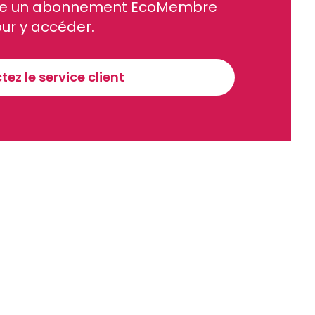
site un abonnement EcoMembre
ue et financier tous les jours avant 10 heures.
ur y accéder.
Sinscrire a la newsletter
ez le service client
recevoir nos communications. Vous pouvez vous désabonner à tout moment