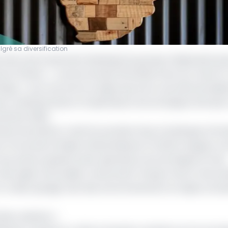
ré sa diversification
rate and Investment Banking) du groupe Attijariwafa ba
s le thème : « Les économies africaines face au Covid-19 
frique », une rencontre en ligne qui ouvre une série de déb
s, institutionnels et d’opérateurs économiques africains»
ovembre 2020.
 Mme Sara Bertin, Chef Économiste Pays à la Banque Afric
r Économie d’Attijari Global Research (AGR), inaugure un
e aux préoccupations des opérateurs économiques en leur
s sujets d’actualité, notamment l’impact de la crise san
 un décryptage clair des environnements et enjeux actue
aDev sessions »