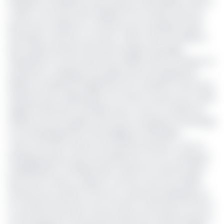
d’affaires consolidé en forte hausse à 26,9 millions d'euros
(+35%), soit environ 16,5 milliards Fcfa en 2022, tend une
perche aux médias du continent pour envisager l’avenir
ensemble. Il annonce, du reste, vouloir créer une alliance
des médias africains afin d’encourager le partage
d'expérience et de soutenir les médias actifs en Afrique. En
instaurant un dialogue de qualité avec les régulateurs,
l’alliance ambitionne également de contribuer à structurer
l’industrie des médias grâce à la mise en œuvre d’un cadre
réglementaire plus favorable, que ce soit en matière de
relations avec les géants de la tech, de gestion du piratage
ou du développement de l’intelligence artificielle.
« Nous sommes le doyen de la presse africaine. C’est un
héritage précieux que nous préservons tout en anticipant
la digitalisation accélérée des modes de consommation.
Nous avons aussi un objectif commun avec les médias
africains qui consiste à ancrer la culture journalistique sur
le continent alors que nous sommes confrontés à la fois à
un durcissement de la censure dans de nombreux pays et