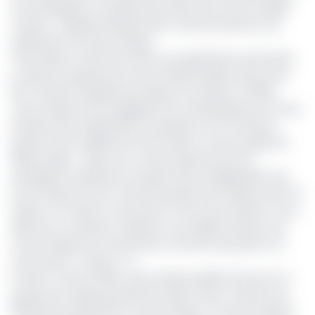
à la propagation accélérée des fake news via les médias
sociaux », explique Marwane Ben Yahmed, directeur de
publication de Jeune Afrique.
Cette idée en effet loin d’être une génération spontanée.
Le directeur général de Jeune Afrique Media Group, Amir
Ben Yahmed, rappelle que depuis sa création en 1960,
Jeune Afrique s’est engagée pour le développement d’une
industrie des médias libre et prospère sur le continent,
garante de la fiabilité de l’information et de la qualité du
débat public. « Mais nous voulons aller plus loin en
partageant l’expérience acquise dans la digitalisation de
notre rédaction avec d’autres groupes de médias actifs en
Afrique. Loin d’être concurrents, nous avons intérêt à nous
allier pour contribuer à élaborer une réglementation qui
nous protège des nombreuses menaces qui pèsent sur
notre avenir », ajoute-t-il.
Fondé à Tunis en 1960, Jeune Afrique Media Group est un
groupe de médias panafricain basé à Paris. À travers ses
différentes publications (Jeune Afrique, The Africa Report