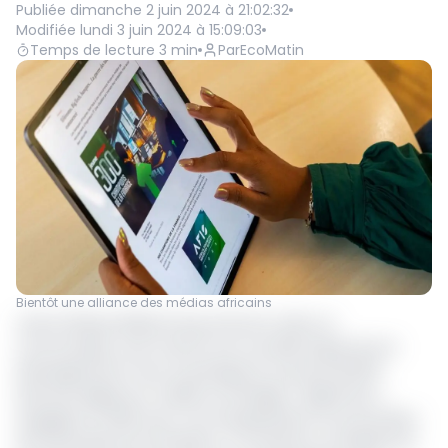
Publiée
dimanche 2 juin 2024 à 21:02:32
Modifiée
lundi 3 juin 2024 à 15:09:03
Temps de lecture
3
min
Par
EcoMatin
Bientôt une alliance des médias africains
Jeune Afrique Media Group annonce, dans un
communiqué, avoir franchi une nouvelle étape de son
développement avec le passage du cap des 28 000
abonnés digitaux et valide sa stratégie « Digital First »
engagée en 2020 avec une réorganisation en profondeur
de l’ensemble de l’entreprise. La croissance accélérée du