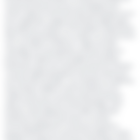
nombre des abonnés, qui s’est accompagnée d’une
refonte majeure du site d’information jeuneafrique.com et
de son application, souligne le potentiel du digital auprès
des audiences en Afrique. En fait d’audience, depuis janvier
2024, le site jeuneafrique.com a atteint un nouveau record
avec une audience certifiée de 7 millions de visites
mensuelles, soit une progression de 30% par rapport à
janvier 2023. D’après le top management du groupe
panafricain, la plus forte croissance provient du continent,
« prouvant l’appétit grandissant du lectorat africain pour
une information de qualité ». Pour atteindre ces audiences,
Jeune Afrique multiplie en effet les initiatives sur les
médias sociaux avec son propre studio de production
vidéo et le lancement de sa chaîne WhatsApp. Cette-
dernière compte déjà plus de 2,2 millions d’abonnés.
Auréolé de ces performances dans un contexte
économique globalement morose pour la presse, le
groupe panafricain, qui a annoncé avoir réalisé un chiffre