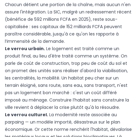
Chacun détient une portion de la chaîne, mais aucun n'en
assure l'intégration. La SIC, malgré un redressement récent
(bénéfice de 592 millions FCFA en 2025), reste sous-
capitalisée : ses capitaux de 152 milliards FCFA peuvent
paraître considérable, jusqu'à ce qu'on les rapporte à
l’immensité de la demande.
Le verrou urbain.
Le logement est traité comme un
produit final, au lieu d'être traité comme un système. On
parle de coût de construction, trop peu de coût du sol et
on promet des unités sans réaliser d'abord la viabilisation,
les centralités, la mobilité. Un habitat peu cher sur un
terrain éloigné, sans route, sans eau, sans transport, n'est
pas un logement bon marché : c'est un coût différé
imposé au ménage. Construire l’habitat sans construire la
ville revient à déplacer la crise plutôt qu'à la résoudre.
Le verrou culturel.
La modernité reste associée au
parpaing — un modèle importé, désastreux sur le plan
économique. Or cette norme renchérit l'habitat, dévalorise
les matériaux locaux et les solutions bioclimatiques. Là