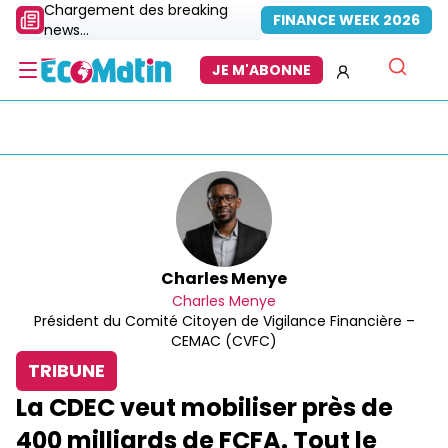
Chargement des breaking
FINANCE WEEK 2026
news...
JE M'ABONNE
Charles Menye
Charles Menye
Président du Comité Citoyen de Vigilance Financière –
CEMAC (CVFC)
TRIBUNE
La CDEC veut mobiliser près de
400 milliards de FCFA. Tout le