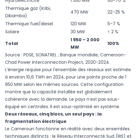
Hydroélectricité
1 350 MW
65–70 %
Thermique gaz (Kribi,
470 MW
22–25 %
Dibamba)
Thermique fuel/diesel
120 MW
5–7 %
Solaire
30 MW
< 2 %
1 950 – 2 000
Total
100%
MW
Source : PDSE, SONATREL ; Banque mondiale, Cameroon-
Chad Power Interconnection Project, 2020-2024.
L’énergie requise pour l’ensemble des réseaux est estimée
à environ 10,6 TWh en 2024, pour une pointe proche de 1
950 MW selon les mêmes sources. Cette configuration
montre que la capacité installée est globalement
cohérente avec la demande. Le pays n’est pas sous-
équipé en centrales. Il est sous-optimisé en système.
Deux réseaux, cinq blocs, un seul pays : la
fragmentation électrique
Le Cameroun fonctionne en réalité avec deux ensembles
techniques distincts : le Réseau Interconnecté Sud (RIS) et