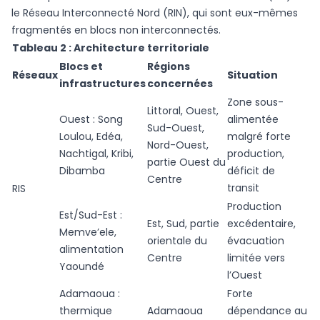
le Réseau Interconnecté Nord (RIN), qui sont eux-mêmes
fragmentés en blocs non interconnectés.
Tableau 2 : Architecture territoriale
Blocs et
Régions
Réseaux
Situation
infrastructures
concernées
Zone sous-
Littoral, Ouest,
Ouest : Song
alimentée
Sud-Ouest,
Loulou, Edéa,
malgré forte
Nord-Ouest,
Nachtigal, Kribi,
production,
partie Ouest du
Dibamba
déficit de
Centre
transit
RIS
Production
Est/Sud-Est :
Est, Sud, partie
excédentaire,
Memve’ele,
orientale du
évacuation
alimentation
Centre
limitée vers
Yaoundé
l’Ouest
Adamaoua :
Forte
thermique
Adamaoua
dépendance au