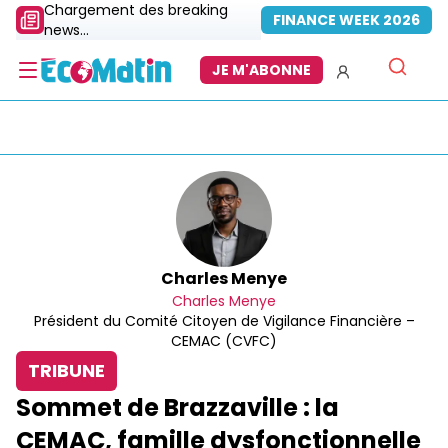
Chargement des breaking
FINANCE WEEK 2026
news...
JE M'ABONNE
Charles Menye
Charles Menye
Président du Comité Citoyen de Vigilance Financière –
CEMAC (CVFC)
TRIBUNE
Sommet de Brazzaville : la
CEMAC, famille dysfonctionnelle