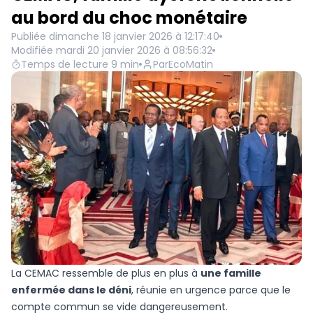
au bord du choc monétaire
Publiée
dimanche 18 janvier 2026 à 12:17:40
Modifiée
mardi 20 janvier 2026 à 08:56:32
Temps de lecture
9
min
Par
EcoMatin
La CEMAC ressemble de plus en plus à
une famille
enfermée dans le déni
, réunie en urgence parce que le
compte commun se vide dangereusement.