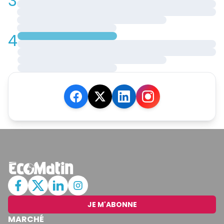
3
4
JE M'ABONNE
MARCHÉ