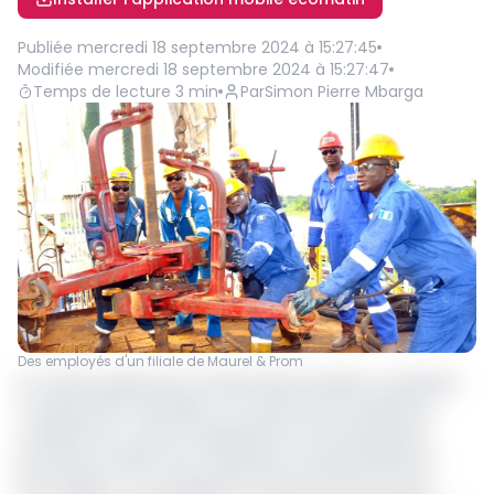
Publiée
mercredi 18 septembre 2024 à 15:27:45
Modifiée
mercredi 18 septembre 2024 à 15:27:47
Temps de lecture
3
min
Par
Simon Pierre Mbarga
Des employés d'un filiale de Maurel & Prom
Le ministre gabonais du Pétrole Marcel Abeke a présidé le
17 septembre à Libreville, une cérémonie de signature
officielle d’un contrat d’exploitation et de partage de
production (CEPP) avec l’opérateur français Maurel et
Prom (M&P). Ce qui signifie en d'autres termes que le