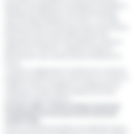
pétrolier et l’Etat gabonais vont partager les retombées et
dividendes de l’exploitation et la production pétrolière
ayant fait l’objet de signature du contrat. « La nouvelle
politique [du Gabon] à travers des mesures très incitatives
de promotion de son bassin sédimentaire par des
négociations directes avec les investisseurs, a permis la
signature de ce CEPP EF9 », a déclaré le membre du
gouvernement, sans toutefois donner les détails de cet
accord.
Toutefois, il a expliqué que la conclusion de ce contrat de
partage avec Maurel et Prom s'inscrit dans un contexte où,
malgré son attrait, sa flexibilité et sa souplesse pour les
investisseurs, le Gabon regrette l'absence de contrat
d'exploration depuis quatre ans.
Lire aussi :
Gabon : le chiffre d’affaires du pétrolier
français Maurel & Prom chute de 20% au premier
semestre 2023
De plus, sur les 96 blocs pétroliers mis à disposition dans le