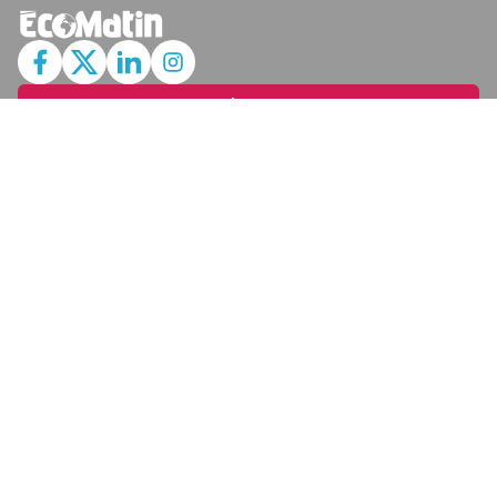
JE M'ABONNE
MARCHÉ
Cotation
Bourses
Fonds
Matières Premières
Convertisseur
ABONNEMENTS
Mon Compte
Mes Abonnements
Newsletters
Articles Achetés
SERVICES
Conditions Générales
Politique De Confidentialité