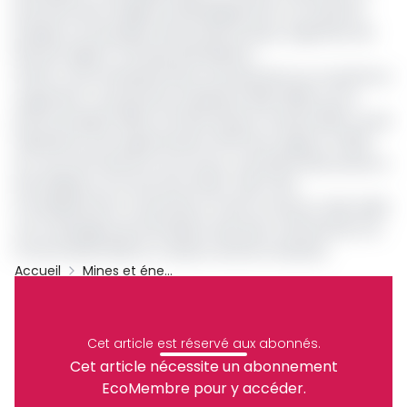
poursuite des forages de développement sur le permis
Ezanga, son principal champ dans le pays, augmente de
16% par rapport à l'année précédente.
Grâce à ces investissements, la production sur ce permis a
augmenté. La production d'huile par M&P (80%) sur le
permis Ezanga s'élève à 15 354 b/j pour l'année 2023, ce qui
représente une augmentation de 5% par rapport à 2022.
Au cours de l'exercice sous revue, une petite découverte a
été réalisée sur la structure d'Ezal ; elle a été
immédiatement connectée et mise en service. Selon M&P,
une campagne de stimulation des puits a été lancée à la
fin de l'année 2023 et a obtenu de bons résultats.
Accueil
Mines et énergies
Pétrole
Energie
Maurel &amp; Prom
Archive
Partager
Cet article est réservé aux abonnés.
Cet article nécessite un abonnement
EcoMembre pour y accéder.
Recevez notre briefing économique et