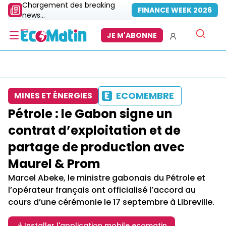
Chargement des breaking
FINANCE WEEK 2026
news...
JE M'ABONNE
ECOMEMBRE
MINES ET ÉNERGIES
Pétrole : le Gabon signe un
contrat d’exploitation et de
partage de production avec
Maurel & Prom
Marcel Abeke, le ministre gabonais du Pétrole et
l’opérateur français ont officialisé l’accord au
cours d’une cérémonie le 17 septembre à Libreville.
Installer l'application mobile ecomatin