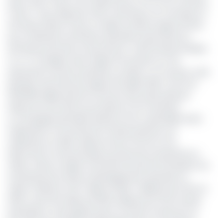
pays, seuls 17 blocs sont opérés dont, 07 en mer et 12 blocs
à terre. « Nous disposons donc de 62 blocs en mer libres et
de 13 blocs libres à terre, en dépit du 12ème appel d'offres
pour l'attribution de 35 blocs pétroliers situés dans les
domaines profonds à très profond », affirmé Marcel Abeke.
Or, a-t-il souligné, dans l’objectif de relancer et de
dynamiser le secteur pétrolier au Gabon, un nouveau code
pétrolier avait été promulgué le 16 juillet 2019, c'est la loi
002/2019 règlementant le secteur des hydrocarbures.
Depuis lors, les effets escomptés se font attendre.
La compagnie pétrolière Maurel & Prom, spécialisée dans
l'exploration et la production d'hydrocarbures, est
implantée au Gabon depuis environ 20 ans et est
désormais l'un des principaux producteurs de pétrole au
Gabon. Selon le rapport d'activité annuel de l'entreprise, les
investissements dans le développement pétrolier au
Gabon s'élèvent à 107 millions $ (65,7 milliards de FCFA) en
2023, contre 92 millions $ (56,5 milliards de FCFA) l'année
précédente. Cela signifie que le montant investi pour la