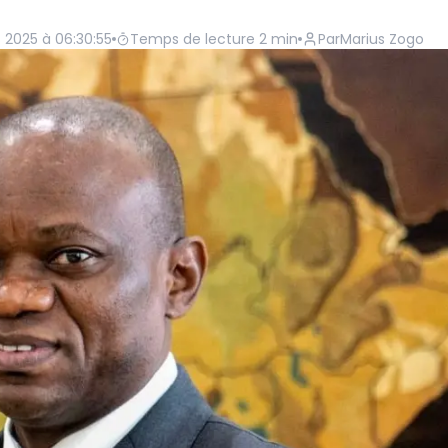
 2025 à 06:30:55
Temps de lecture
2
min
Par
Marius Zogo