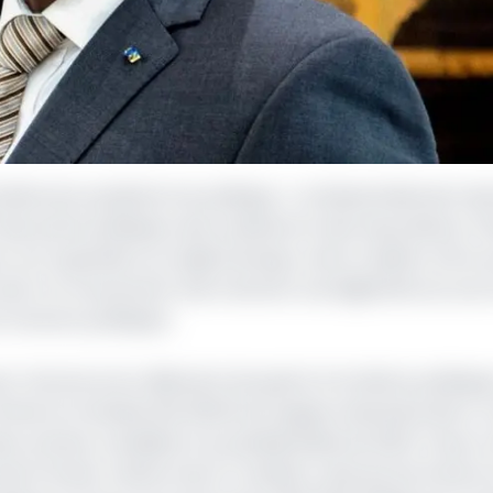
tivités de sa plateforme politique, « Le Rassemblement de
des partis politiques, des syndicats et des associations. P
r son opposition au régime Bongo, cette coalition offre a
 social. Ce mouvement vise à donner une légitimité accrue 
horizons politiques.
c l’annonce du ralliement de quatre formations politiqu
a Patrie et la Modernité (RPM) de Hugues Alexandre Barro
ux anciens candidats à la présidentielle de 2023. À leurs 
el Premier ministre de la Transition, ainsi qu’une faction