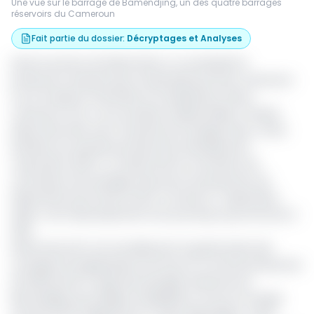
Une vue sur le barrage de Bamendjing, un des quatre barrages
réservoirs du Cameroun
Fait partie du dossier
:
Décryptages et Analyses
Dans le secteur de l’électricité, on connaissait la
production assurée (pour l’essentiel) par Eneo Cameroon
S.A, le transport (Sonatrel) et la distribution (Eneo
Cameroon S.A). A ces activités traditionnelles, il faudra
désormais faire avec l’activité de stockage d’eau. Cette
dernière est assurée par Electricity development
corporation (EDC). La cérémonie la convention de
concession de stockage d’eau pour la production de
l’électricité entre l’Etat et EDC a eu lieu le 7 septembre
2020. C’est l’aboutissement d’un processus qui remonte à
2012.
Désormais, EDC est formellement le gestionnaire des
ouvrages de régularisation de l’eau en vue de la production
de l’électricité. Il s’agit des barrages réservoirs de
Bamendjing, de la Mapé, de Mbakaou et de Lom Pangar
3