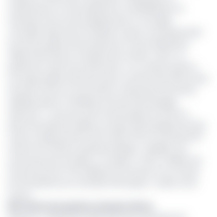
maintenance, le renouvellement, la réhabilitation et
l’extension de tous les équipements et ouvrages
concédés. Mais encore faudrait-il que le concessionnaire
du service public de la production et de la distribution
d’électricité (Eneo) s’acquitte de sa dette. A EDC, on
parlement même de versements « au compte-goutte ».
Les responsables estiment que le montant des droits d’eau
facturés à Eneo se trouve bien en deçà des économies
réalisées grâce à l’utilisation de l’eau des barrages
réservoirs. « L’eau qui a été fournie jusque-là à Eneo a
permis de relever le débit au niveau des barrages de Song
Loulou et Edéa de 640 m3/s à 1040 m3/s et la production
niveau de 170 MW en période d’étiage », explique une
source proche du dossier. Ce faisant, « Eneo a réalisé une
économie de 24 à 25 milliards de FCFA par an sur l’achat
de fuel destiné aux centrales thermiques », insiste notre
source.
EDC hérite des patates chaudes d’Eneo