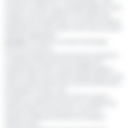
soit plus de 12 milliards de m
d’eau disponibles. Cette
concession concède à cette entreprise publique, les droits
exclusifs au titre de la réalisation et de la gestion des
installations de stockage d’eau et au titre des activités de
régularisation des eaux stockées, le droit d’exercer lesdites
activités de régularisation.
Lire aussi
:
EDC obtient la concession des barrages
réservoirs du Cameroun
Ces quatre barrages réservoirs permettent d’augmenter
et d’optimiser la production des aménagements
hydroélectriques situés en aval des desdits barrages. Il
s’agit pour l’instant des centrales hydroélectriques de Song
Loulou et d’Edéa et bientôt de la centrale hydroélectrique
de Nachtigal et d’autres à venir
Par ailleurs, la concession permet à EDC de collecter
auprès de la société Eneo Cameroon S.A, exploitant des
centrales d’Edéa et de Song Loulou, et des futurs
opérateurs installés dans le bassin de la Sanaga, la
redevance d’eau.