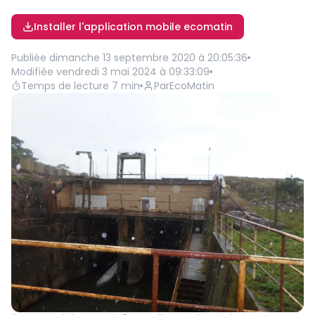
Installer l'application mobile ecomatin
Publiée
dimanche 13 septembre 2020 à 20:05:36
Modifiée
vendredi 3 mai 2024 à 09:33:09
Temps de lecture
7
min
Par
EcoMatin