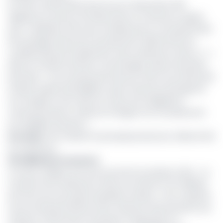
En effet, l’article 15(2) de la loi du 14 décembre 2011
régissant le secteur de l'électricité au Cameroun stipule
que « l'utilisation des eaux stockées par le concessionnaire
de stockage d'eau pour la production d'électricité est
conditionnée par le paiement d'une redevance d'eau (…). »
Selon le ministre de l’Eau et de l’Energie, Gaston Eloundou
Essomba, « Ces recettes permettront à EDC de rembourser
la dette auprès des Bailleurs ayant financé le barrage de
Lom Pangar et de mettre en œuvre les obligations
contenues dans le cahier de charges tout en préservant
son équilibre financier. »
Lire aussi
:
EDC devient le principal producteur d’électricité
au Cameroun
40 milliards à recouvrer
A ce jour, indique une source proche du dossier à EDC, « le
montant de la redevance d’eau est estimé à 40 milliards
de FCFA, pour les quatre dernières années. » Une coquette
somme qui permettrait à EDC d’assurer efficacement ses
missions, notamment l’entretien, la réparation, la