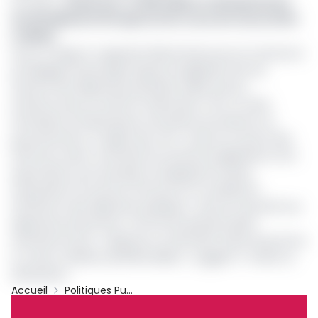
Lire aussi :
Cameroun : le FMI valide un décaissement
de 46 milliards FCFA après la 3e revue de l’accord FEC
et MECD
Sous ce rapport, il apparaît déterminant pour le Cameroun
de dégager davantage l’espace budgétaire afin de
financer des dépenses prioritaires telles que les
infrastructures, la santé et l’éducation. Pour ce faire,
l’émissaire du FMI propose trois pistes de solutions au
gouvernement. Il s’agira donc de « mettre en œuvre des
réformes visant à stimuler les recettes budgétaires et les
exportations, par exemple en élargissant la base
d’imposition du secteur informel et en améliorant
l’efficience des dépenses publiques ; donner la priorité aux
dépenses productives, comme les grands projets
d’infrastructures ; s’appuyer sur des prêts à plus long terme
et à des conditions préférentielles », suggère-t-il dans sa
déclaration.
Accueil
Politiques Publiques
Cameroun
FMI
SND30
Archive