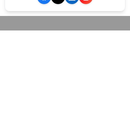
JE M'ABONNE
MARCHÉ
Cotation
Bourses
Fonds
Matières Premières
Convertisseur
ABONNEMENTS
Mon Compte
Mes Abonnements