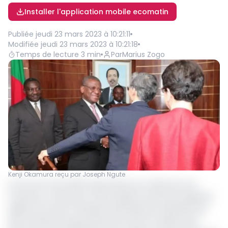
Installer l'application mobile ecomatin
Publiée
jeudi 23 mars 2023 à 10:21:11
Modifiée
jeudi 23 mars 2023 à 10:21:18
Temps de lecture
3
min
Par
Marius Zogo
Kenji Okamura reçu par Joseph Ngute
Du 15 au 16 mars 2023, Kenji Okamura a effectué une
tournée au Cameroun. Sans surprise, le Directeur général
adjoint du Fonds monétaire international a abordé avec
des membres du gouvernement dont le ministre des