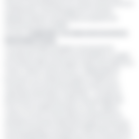
Finances Louis Paul Motaze et le ministre de l'Economie, de
la Planification et de l'Aménagement du territoire
(Minepat), Alamine Ousmane Mey, les questions de
financements liés à la SND30.
Lire aussi :
Coopération : Les raisons de la tournée du
DGA du FMI en Cemac
L’envoyé de Kristalina Georgieva n’est pas parti de
Yaoundé sans avoir fait des recommandations au regard
de nombreux défis économiques à relever par le pilier de la
Cemac. D’abord, il estime qu’il est « indispensable de
promouvoir une croissance inclusive et résiliente en
favorisant une économie diversifiée tournée vers les
exportations de produits non pétroliers ». Une idée qui
permettrait à la croissance d’être mieux protégée des
chocs sur les matières premières. En clair, il s’agit de
mettre un accent sur les produits hors pétrole afin de
diversifier les recettes d’exportation jusque-là tenues par
le secteur pétrolier. Par exemple en 2021, l’Institut national
de la Statistique(INS) renseigne que l’offre en direction du