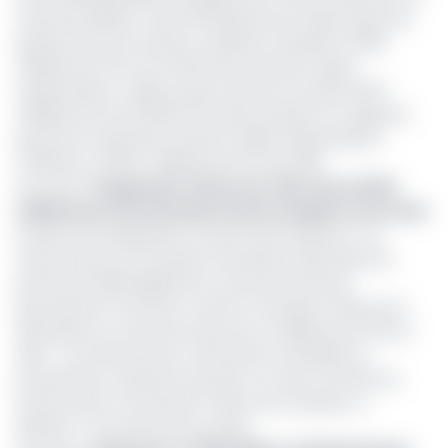
marché extérieur a été dominée par les huiles brutes de
pétrole dont les recettes y relatives s’évaluent à 969
milliards de FCFA, soit 40,5% des recettes totales
d’exportations. Celles du gaz naturel ont atteint 252,7
milliards de FCFA (10,6%).Ces deux produits ont rapporté
plus de la moitié des recettes totales d’exportations
chiffrées à 2 392,7 milliards de FCFA en 2021.
Lire aussi :
Programme Cameroun-FMI : Plus de 600
milliards de Fcfa attendus d’autres bailleurs de fonds
En plus de l’amélioration le climat des affaires et du
renforcement de l’inclusion financière, Kenji Okamura
pense qu’il faille également accentuer la bonne
gouvernance et la lutte contre la corruption-fléau qui a
fait perdre au Cameroun plus de 44 milliards de FCFA en
2021 - Ces réformes qui « permettront de libérer le
potentiel de croissance du pays et, surtout, de faire du
secteur privé, son premier moteur de croissance »,
déclare-t-il au terme de sa visite.