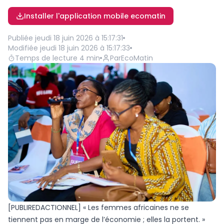
Installer l'application mobile ecomatin
Publiée
jeudi 18 juin 2026 à 15:17:31
Modifiée
jeudi 18 juin 2026 à 15:17:33
Temps de lecture
4
min
Par
EcoMatin
[PUBLIREDACTIONNEL] « Les femmes africaines ne se
tiennent pas en marge de l’économie ; elles la portent. »