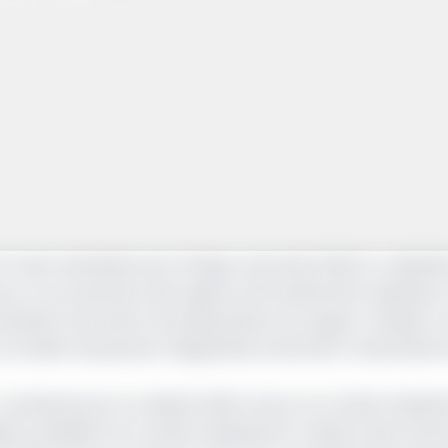
 de l’Union Monétaire de l’Afrique Centrale (UMAC) a décidé
our le recrutement des Agents d’Encadrement Supérieur 
ésolution fait suite à la présentation du rapport d’audit
n lumière de graves irrégularités entachant l’ensemble 
…] présenté par le Cabinet RSM France, le Comité ministér
ina, président du Comité ministériel et ministre des Fina