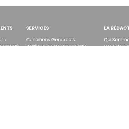
ENTS
SERVICES
LA RÉDAC
pte
Conditions Générales
Qui Somme
nements
Politique De Confidentialité
Nous Rejoi
rs
Politique En Matière De Cookies
Notre Équi
chetés
Contact & Suggestions
Lettre Du 
tre briefing économique et financier tous les jours ava
sletter, vous acceptez de recevoir nos communications. Vous pouvez vo
EcoMatin SRL : BE1003.413.035
Avenue Louise 523, 1050 Ixelles