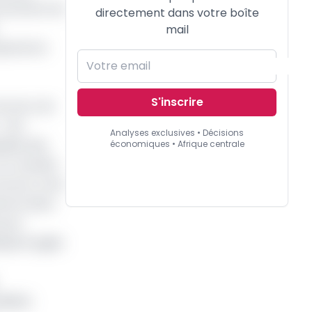
vernement de
directement dans votre boîte
mail
nsparence
S'inscrire
ncours, de
« les
Analyses exclusives • Décisions
elles des
économiques • Afrique centrale
et consulté
ncours, s’est
rence dans
 pour
équent jugée
didats