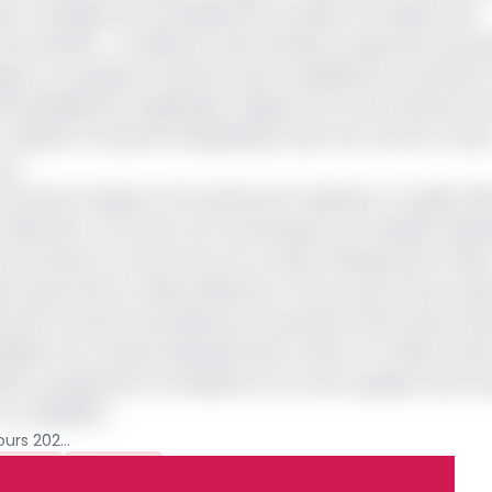
sions chargées de la présélection auraient procédé à des
 documentée. « La sélection des lauréats ne garantit pas qu
ueur et la gestion arbitraire des candidatures entachent 
s défaillances logistiques majeures lors de la phase écri
onditions d’examen inéquitables selon les centres. Autan
rs.
postes d’Agents d’Encadrement Supérieur. En juillet 2022
. Mais dès ce moment, de nombreuses voix s’étaient élev
 processus sur instruction du Comité ministériel de l’UMA
ien gouverneur Abbas Mahamat Tolli, accusé d’avoir pes
recteur du personnel, Bienvenu Roosevelt Feimonazoui, ale
résident du Conseil d’administration d’alors et ministre de
022, la suspension immédiate du concours, jugeant qu’il av
 crédibilité ».
Recrutement à la BEAC : le concours 2022 des Agents d’Encadrement Supérieur annulé
RSM
Archive