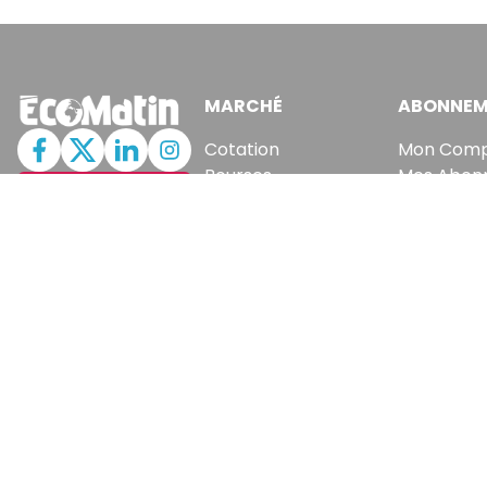
MARCHÉ
ABONNEM
Cotation
Mon Com
Bourses
Mes Abon
JE M'ABONNE
Fonds
Newslette
Matières Premières
Articles A
Convertisseur
Recevez no
En vous inscrivant à la new