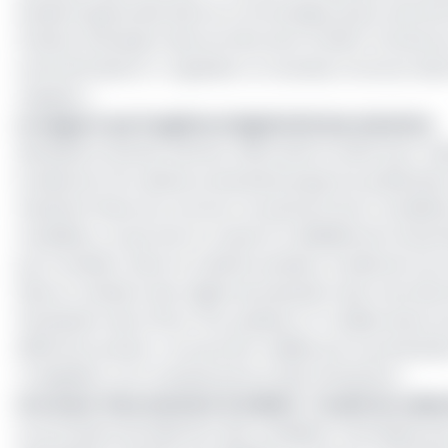
Guinée Equatoriale dans le communiqué ayant sanction
l’institut d’émission des six Etats de la CEMAC (Camer
centrafricaine) à « organiser un nouveau concours dans
requises ».
Le rapport qui fragilise la légitimité des résultats
Mandaté en janvier dernier, RSM avait en effet pour m
la sélection du cabinet prestataire jusqu’à la publication
résultats finaux du concours ne peuvent être considér
candidats, ce qui met en cause la crédibilité de l’ense
par EcoMatin. Selon le cabinet parisien, la sélection du
faite en violation des règles de passation des marchés
l’évaluation des offres. Pire, plusieurs CV utilisés dans
différents postes » et pourtant validés par le prestata
« irrégulière, non transparente et discriminatoire ».
Lire aussi :
Recrutement à la BEAC : l’audit du cabin
Le processus de sélection des candidats n’échappe pas 