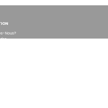
TION
s-Nous?
ndre
pe
DP
nt 10 heures.
Sinscrire a la newsletter
us désabonner à tout moment.