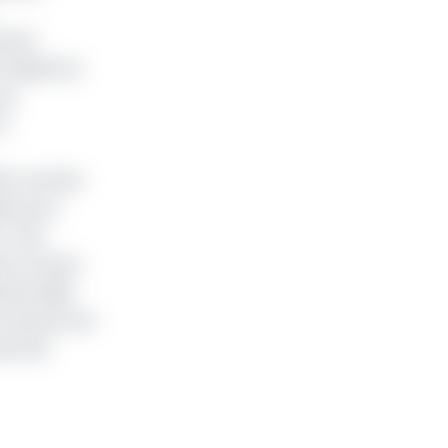
e les
l’équité du
te,
t
, une liste
ées pour
C. Des
é en faveur
rtait déjà
s Finances de
ait été