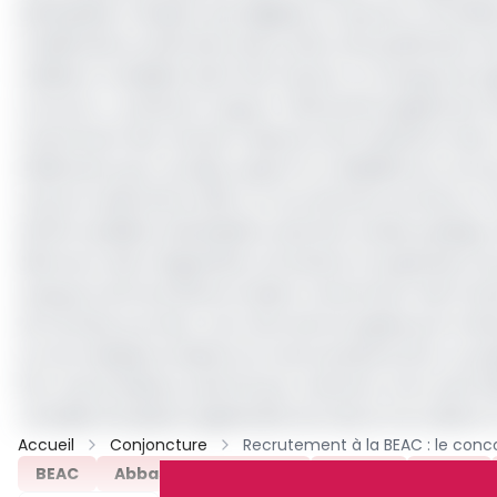
admissibles n’étaient pas éligibles, et que les commis
modifications arbitraires des profils, sans justification
meilleurs candidats aient été retenus. Le manque de rig
concours », précise le rapport. RSM pointe également de
notamment des retards, l’absence de matériel et des c
d’éléments qui, cumulés, sapent la crédibilité du concou
Lancé en décembre 2021, ce recrutement portait sur 45 
de 66 candidats admissibles avait été rendue publique
dénoncer des irrégularités, entraînant la suspension du
soupçons de favoritisme avaient notamment visé l’anc
de certains proches. Une note interne signée par le di
sur de multiples incidents lors de la phase écrite. Le p
RCA, Hervé Ndoba, avait fini par ordonner, le 1er août 2
« émaillé d’incidents significatifs de nature à en altérer la
Accueil
Conjoncture
BEAC
Abbas Mahamat Tolli
Cemac
Umac