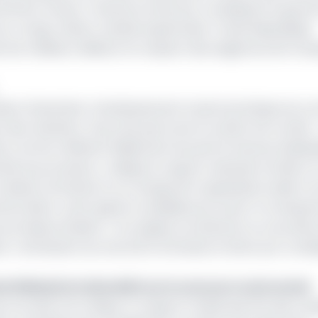
né les travaux. L’instance invite par conséquent le gou
oun, Congo, Gabon, Guinée Equatoriale, Tchad, République
 les meilleurs délais et le respect des exigences de tra
ission d'examiner minutieusement toutes les étapes du co
 des résultats. Cinq mois plus tard, le verdict est tombé : 
és comme reflétant fidèlement les performances individu
mble du processus », indique le rapport adressé à la BEAC 
 cabinet AfricSearch, en charge de l’organisation dudit co
 de la BEAC, sans appel à candidatures ouvert ni transpa
 la procédure étaient « non signés, incohérents ou recyclés
ire. L’attribution du marché à AfricSearch étant par cons
et RSM jette le discrédit sur le concours controversé
non plus à la critique. Le rapport révèle que 13% des can