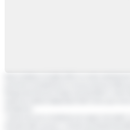
Réuni à Malabo le 12 juillet 2025, le Comité ministériel
purement et simplement le concours lancé en 2022, p
Banque des États de l’Afrique Centrale (BEAC). Cette r
auprès du cabinet indépendant RSM France, qui a mis e
de sélection.
« Après avoir pris connaissance du rapport de l'audit [
d'annuler ledit concours », tranche Ivan Bacale Ebe Mol