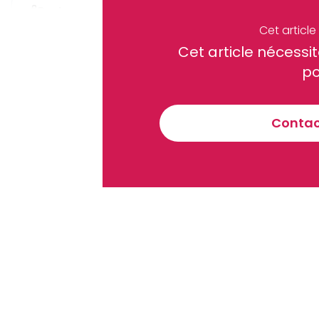
Partager
Cet articl
Cet article néces
Recevez notre briefing économiq
po
Contact
En vous inscrivant à la newsletter, vous acceptez de 