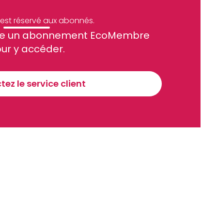
e est réservé aux abonnés.
site un abonnement EcoMembre
ue et financier tous les jours avant 10 heures.
ur y accéder.
Sinscrire a la newsletter
ez le service client
recevoir nos communications. Vous pouvez vous désabonner à tout moment