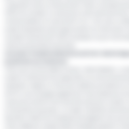
L’opération inclut un financement mixte concessionnel 
(FRFS) du Canada. Il comprend un prêt subordonné de 7 m
remboursables à un taux de 6,5 % sur 7 ans, avec un dif
projet d’expansion plus large incluant la construction 
nouvelle minoterie de 1 000 tonnes/jour au port de Doua
d’autres partenaires bancaires.
Lire aussi :
Produits laitiers/Jus de fruit : Martin Ng
production au Cameroun
AFISA, qui commercialise la farine « Mami Makala », comp
projet en atténuant les risques liés à un environnement 
expansion majeure, à l'offre de matières premières et à la
de l'IFC s’accompagne également d’une assistance tech
social, de la santé et de la sécurité, ainsi qu’un souti
et financière du groupe. A ce sujet, l’institution de fin
kilomètre ciblant les vendeuses de beignets frits, les pri
AFISA, dirigé par Hussein Bashir Elnefeidi, exploite 5 mo