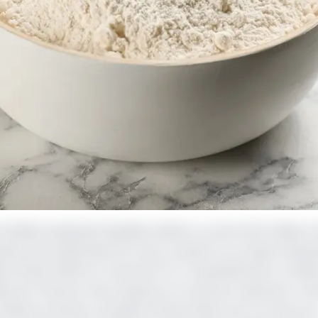
milial soudanais Elnefeidi, sollicite un prêt de 16 millions 
cière internationale (IFC) pour soutenir son projet d’expa
e 30 juin 2025 sur le site de l’IFC, l’investissement consis
ills pour financer leurs besoins en fonds de roulement, 
oissance de leurs activités d’importation de riz et de sucr