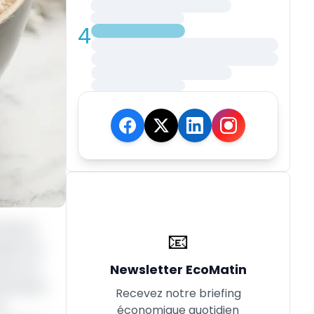
4
d’euros
📧
nsion au
te en un
Newsletter EcoMatin
notamment
Recevez notre briefing
e.
économique quotidien