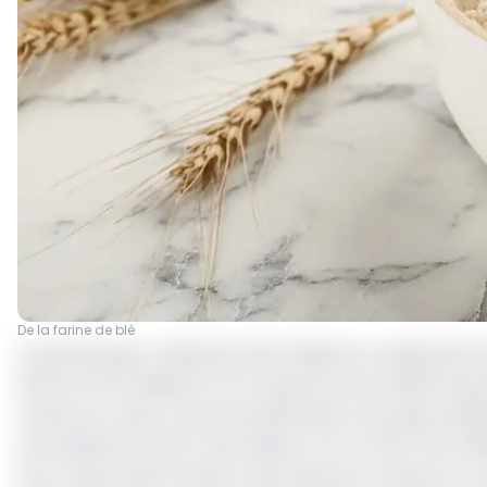
De la farine de blé
Le groupe agro-industriel AFISA, filiale du conglomérat fa
(environ 10,5 milliards FCFA) auprès de la Société finan
Cameroun. Selon l’avis de présentation du projet publié l
prêt destiné à AFISA Food Industry SA et AFISA Flour M
pour l’importation de blé, mais aussi pour soutenir la cr