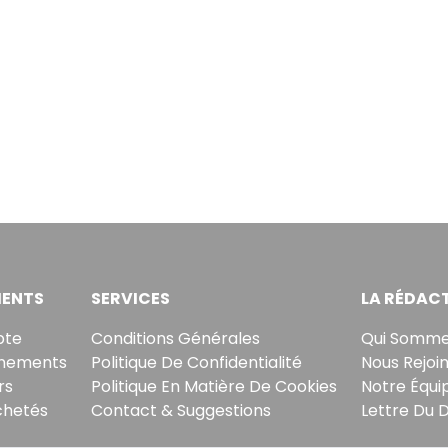
ENTS
SERVICES
LA RÉDAC
pte
Conditions Générales
Qui Somme
nements
Politique De Confidentialité
Nous Rejoi
rs
Politique En Matière De Cookies
Notre Équi
chetés
Contact & Suggestions
Lettre Du 