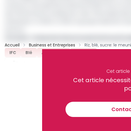
tonnes sur une superficie totale de 55 000 m2 sur la Z
dont 56 femmes et ambitionne créer 278 emplois direc
d’expansion. En 2024, En 2024, le groupe industriel a i
de sucre.
Lire aussi :
L'industriel chinois Sunda (Softcare) mob
Accueil
Business et Entreprises
IFC
Blé
AFISA Food
Archive
Partager
Cet articl
Cet article néces
Recevez notre briefing économiq
po
Contact
En vous inscrivant à la newsletter, vous acceptez de 