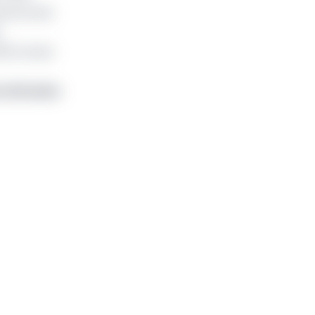
 personnes
000 tonnes
n africaine
.