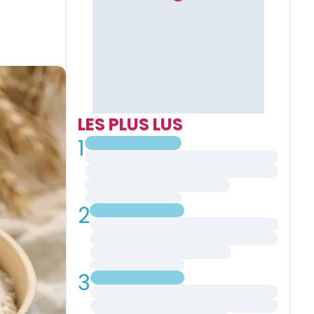
LES PLUS LUS
1
2
3