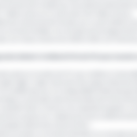
provenant de la Facilité pour les systèmes alimentaires r
illions d’euros et un prêt senior de 9 millions d’euros,
féré de remboursement de deux ans. Le prêt sollicité s’ins
d’un terminal céréalier, d’un entrepôt de stockage de blé 
la. Les travaux, lancés entre 2023 et 2024, sont financés
ouchet obtient 1,3 milliard FCFA de l’IFC pour muscler
te aussi sur le soutien de l’IFC pour améliorer la bancabi
jugé fragile. Il s'agit notamment des risques d'exécution l
 volatilité des prix, et à la disponibilité limitée des garan
nique, en particulier dans les domaines de l'environnem
en consultatif visant à renforcer les capacités de gestion 
ancement propose une « initiative de vente au détail du dern
ncipales clientes de la farine d'AFISA ».
ulins en location, un terminal minéralier et un entrepôt de