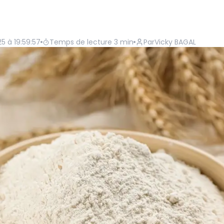
25 à 19:59:57
Temps de lecture
3
min
Par
Vicky BAGAL