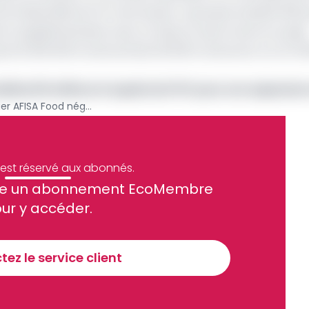
one industrielle du Port de Douala. Le groupe emploie 300
ts supplémentaires avec la mise en œuvre de son projet
mporté 200 000 tonnes de blé, 28 000 tonnes de riz, et 24 
ilise 50 millions $ auprès de l'IFC pour son expansio
Riz, blé, sucre: le meunier AFISA Food négocie 11 milliards FCFA auprès de l’IFC pour muscler ses opérations au Cameroun
e est réservé aux abonnés.
site un abonnement EcoMembre
ue et financier tous les jours avant 10 heures.
ur y accéder.
Sinscrire a la newsletter
ez le service client
recevoir nos communications. Vous pouvez vous désabonner à tout moment