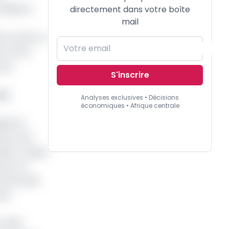
ésilients
directement dans votre boîte
mail
crit dans un
et d’une
 par
S'inscrire
 sa
Analyses exclusives • Décisions
économiques • Afrique centrale
lité du
iés à une
ties. L’appui
ent, du
commerciale
ier
 5 000