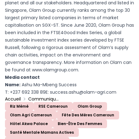
planet and all our stakeholders. Headquartered and listed in
Singapore, Olam Group currently ranks among the top 30
largest primary listed companies in terms of market
capitalisation on SGX-ST. Since June 2020, Olam Group has
been included in the FTSE4Good Index Series, a global
sustainable investment index series developed by FTSE
Russell, following a rigorous assessment of Olam’s supply
chain activities, impact on the environment and
governance transparency. More information on Olam can
be found at
www.olamgroup.com
.
Media contact
Name:
Ashu Ma-Mbeng Success
T: +237 692 338 89E: success.ashu@olam-agri.com
Accueil
Communiqués
Riz Mémé
RSE Cameroun
Olam Group
Olam Agri Cameroun
Fête Des Mères Cameroun
Hôtel Akwa Palace
Bien-Être Des Femmes
Santé Mentale Mamans Actives