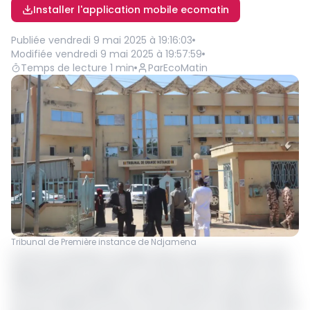
Installer l'application mobile ecomatin
Publiée
vendredi 9 mai 2025 à 19:16:03
Modifiée
vendredi 9 mai 2025 à 19:57:59
Temps de lecture
1
min
Par
EcoMatin
Tribunal de Première instance de Ndjamena
L'homme d'affaires tchadien About Hachim Bouder avait
déposé plainte en janvier, accusant M. Boy, cousin et ami
d'enfance du président, d'avoir extorqué en deux ans près
de neuf milliards de francs CFA (environ 12 millions d'euros)