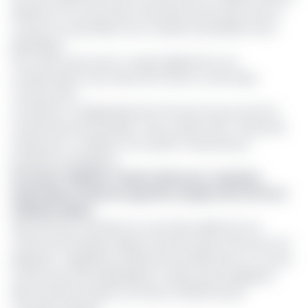
destinés à la construction d'infrastructures dans l'est du
Tchad, en se prévalant d'un mandat du président de la
République.
Pour cela, le procureur a requis également une
condamnation "pour abus de fonction contre Idriss
Youssouf Boy".
Ce dernier a catégoriquement nié avoir reçu la somme
mentionnée de M. Bouder, mais a admis avoir "emprunté
seulement un milliard" à la société Tchad Service,
propriété du plaignant.
Lire aussi :
Pipeline Tchad-Cameroun : la justice
américaine ordonne le gel des comptes de COTCO à
Citibank Gabon
Sept témoins entendus au cours des audiences ont
confirmé l'échange d'argent entre les deux hommes et le
plaignant a également présenté des éléments en ce sens.
Le procureur de la République a requis que le plaignant,
About Hachim Bouder, soit aussi condamné pour