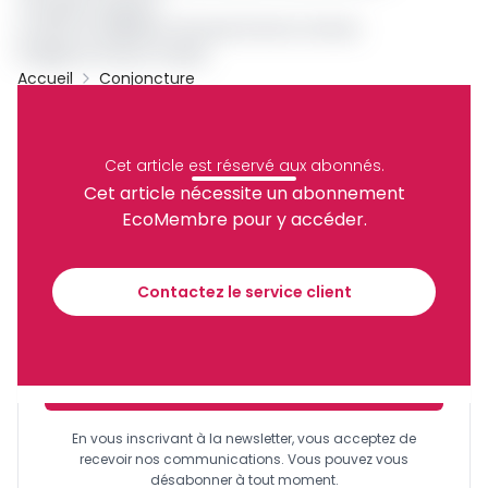
corruption passive.
La date du délibéré n'est pas encore connue.
© Agence France-Presse
Accueil
Conjoncture
Mahamat Idriss Déby
About Hachim Bouder
Archive
Cet article est réservé aux abonnés.
Partager
Cet article nécessite un abonnement
EcoMembre pour y accéder.
Recevez notre briefing économique et
financier tous les jours avant 10 heures.
Contactez le service client
Sinscrire a la newsletter
En vous inscrivant à la newsletter, vous acceptez de
recevoir nos communications. Vous pouvez vous
désabonner à tout moment.