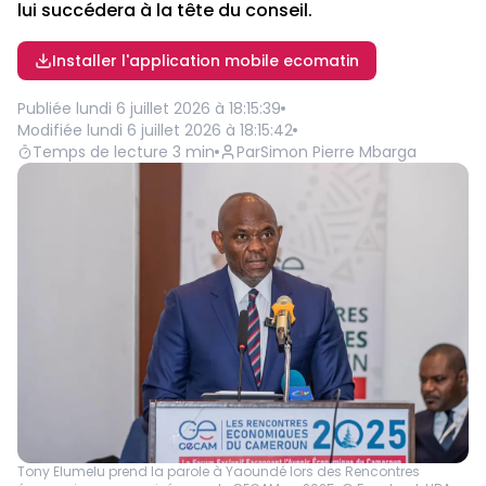
lui succédera à la tête du conseil.
Installer l'application mobile ecomatin
Publiée
lundi 6 juillet 2026 à 18:15:39
Modifiée
lundi 6 juillet 2026 à 18:15:42
Temps de lecture
3
min
Par
Simon Pierre Mbarga
Tony Elumelu prend la parole à Yaoundé lors des Rencontres