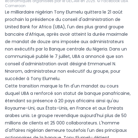
économiques organisées par le GECAM en 2025. © Facebook UBA
Cameroon
Le milliardaire nigérian Tony Elumelu quittera le 21 août
prochain la présidence du conseil d'administration de
United Bank for Africa (UBA), l'un des plus grand groupe
bancaire d’Afrique, après avoir atteint la durée maximale
de mandat de douze ans imposée aux administrateurs
non exécutifs par la Banque centrale du Nigeria. Dans un
communiqué publié le 7 juillet, UBA a annoncé que son
conseil d'administration avait désigné Emmanuel N.
Nnorom, administrateur non exécutif du groupe, pour
succéder à Tony Elumelu.
Cette transition marque la fin d'un mandat au cours
duquel UBA a renforcé son statut de banque panafricaine,
étendant sa présence à 20 pays africains ainsi qu'au
Royaume-Uni, aux États-Unis, en France et aux Émirats
arabes unis. Le groupe revendique aujourd'hui plus de 50
millions de clients et 25 000 collaborateurs. L'homme
d'affaires nigérian demeure toutefois l'un des principaux
actionnaires de la banque. Tony Elumelu détient