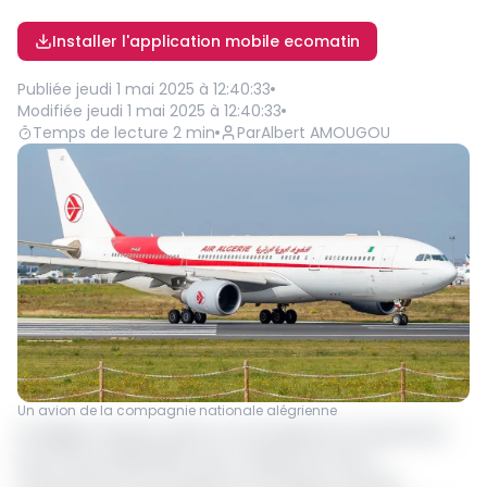
Installer l'application mobile ecomatin
Publiée
jeudi 1 mai 2025 à 12:40:33
Modifiée
jeudi 1 mai 2025 à 12:40:33
Temps de lecture
2
min
Par
Albert AMOUGOU
Un avion de la compagnie nationale alégrienne
Air Algérie a levé le voile sur son programme d’expansion
pour l’hiver 2025/2026, avec en ligne de mire le
renforcement de sa présence en Afrique centrale,