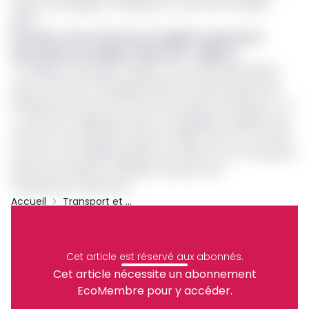
aider la compagnie à s’élargir et à ouvrir de nouvelles
lignes.
Lire aussi :
Pour la 3e fois, Air Algérie repousse le
lancement de sa ligne Cameroun - Nigeria
« Air Algérie se prépare à signer un nouveau partenariat
avec une autre compagnie aérienne internationale afin
d’élargir les choix et de renforcer les liaisons aériennes », a-
t-il annoncé. Rappelons que la compagnie Air Algérie veut
renforcer ses opérations dans la CEMAC dans un contexte
de retour à la stabilité politique au Gabon et au Tchad, peu
après les transitions militaires, clôturés avec
l'organisation d’élections.
Accueil
Transport et Logistique
Cemac
Tchad
Gabon
Air Algérie
Archive
Partager
Cet article est réservé aux abonnés.
Cet article nécessite un abonnement
EcoMembre pour y accéder.
Recevez notre briefing économique et