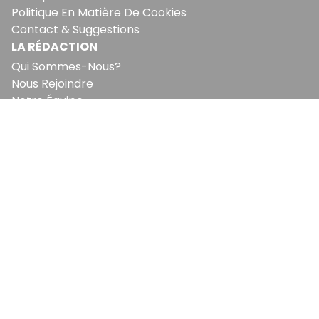
Politique En Matière De Cookies
Contact & Suggestions
LA RÉDACTION
Qui Sommes-Nous?
Nous Rejoindre
Notre Équipe
Lettre Du DP
Recevez notre briefing économique et
financier tous les jours avant 10 heures.
Sinscrire a la newsletter
En vous inscrivant à la newsletter, vous acceptez de
recevoir nos communications. Vous pouvez vous
désabonner à tout moment.