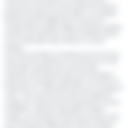
notamment au sein de la Communauté Économique et
Monétaire de l’Afrique Centrale (CEMAC). La compagnie
aérienne nationale d’Algérie prévoit l’ouverture de
nouvelles liaisons au départ d’Alger vers plusieurs capitales
africaines, dont N’Djamena (Tchad) et Libreville (Gabon),
et de nouvelles lignes reliant l'Afrique au continent
asiatique.
Pour l'heure, les détails sur la fréquence de vols et le type
d'avion qui seront exploités pour ces dessertes n'ont pas
été dévoilés. Cependant, pour soutenir ce plan
d'expansion, Hamza Benhamouda, le PDG d’Air Algérie, a
précisé que la compagnie a déjà signé un accord avec le
transporteur turc Turkish Airlines portant sur un partage de
codes. « Cela va permettre aux clients d’Air Algérie de
voyager vers un grand nombre de destinations, avec plus
de flexibilité », a précisé le responsable. Par ailleurs,
souligne-t-il, la réception imminente de nouveaux avions
commandés par Air Algérie auprès d'Airbus et Boeing va