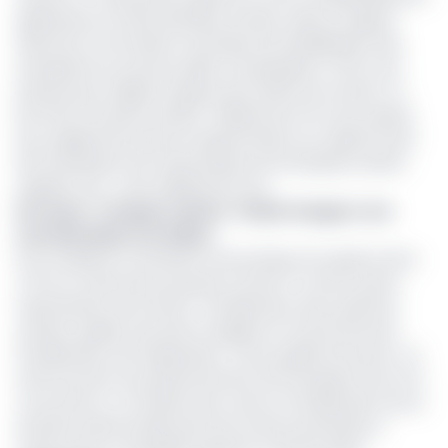
détériorée au fil des dernières années. Selon le rapport
2022 de la Commission technique de réhabilitation des
entreprises du secteur public et parapublic (CTR), il est
précisé que malgré la reprise de la dette de Camair-Co
par l’Etat à hauteur de 86,7 milliards de Fcfa (une reprise
qui a également permis l’augmentation du capital social
de l’entreprise), les fonds propres de l’entreprise restent
négatifs, soit -44,6 milliards de Fcfa.
lire aussi :
Transport aérien : Afrijet inaugure une
nouvelle liaison au Gabon
Pour améliorer sa situation économique, les experts de la
CTR ont notamment proposé Camair-Co entre autres :
l’optimisation de la flotte ; l’amélioration des systèmes
suretés, qualité, sécurité et hygiène et environnement ;
l’amélioration de l’exploitation ; de la qualité de service ; le
renforcement du positionnement de l’entreprise face à la
concurrence ; la maitrise des coûts et l’amélioration de sa
situation patrimoniale parmi les actions prioritaires à