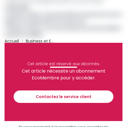
mener par la compagnie aérienne camerounaise.
A LIRE AUSSI :
Transport aérien : Brussels Airlines annule des vols au
départ et à destination du Cameroun
Transport aérien : vers une hausse du coût des billets
d’avion en CEMAC
Accueil
Business et Entreprises
Camair-Co
Transport Aérien
Vols
Archive
Partager
Cet article est réservé aux abonnés.
Cet article nécessite un abonnement
EcoMembre pour y accéder.
Recevez notre briefing économique et
financier tous les jours avant 10 heures.
Contactez le service client
Sinscrire a la newsletter
En vous inscrivant à la newsletter, vous acceptez de