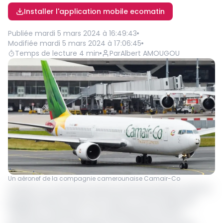
Installer l'application mobile ecomatin
Publiée
mardi 5 mars 2024 à 16:49:43
Modifiée
mardi 5 mars 2024 à 17:06:45
Temps de lecture
4
min
Par
Albert AMOUGOU
Un aéronef de la compagnie camerounaise Camair-Co
Camair-Co a annoncé lundi soir des perturbations dans la
programmation de ses vols. Selon le communiqué de
"l’étoile du Cameroun", cet avertissement est lié à