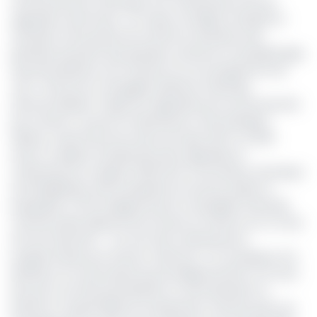
l’environnement technique et la maintenance de ses
appareils notamment « en raison du départ anticipé en
entretien d’une partie de sa flotte en prévision des
périodes de pointe des grandes vacances et de pèlerinage,
des perturbations sont à prévoir sur son programme de
vols », informe la compagnie aérienne nationale.
Dans les détails, il s’agit de 2 appareils qui ont été évacués
par Camair-Co pour la maintenance chez Ethiopian
Airlines, notamment les avions de type Q137 et Q400.
Avant ce départ anticipé des deux appareils en
maintenance, le rapport 2022 de la Commission technique
de réhabilitation des entreprises du secteur public et
parapublic (CTR) soulignait que la compagnie nationale
camerounaise dispose de six avions en service sur un total
de neuf aéronefs. « Ce sont des maintenances
programmées pour 10 jours maximum. On se prépare à la
période où il y’aura beaucoup de déplacements. Il ne faut
pas qu’il y est des perturbations à cette période-là »,
précise un responsable du transporteur camerounais, qui