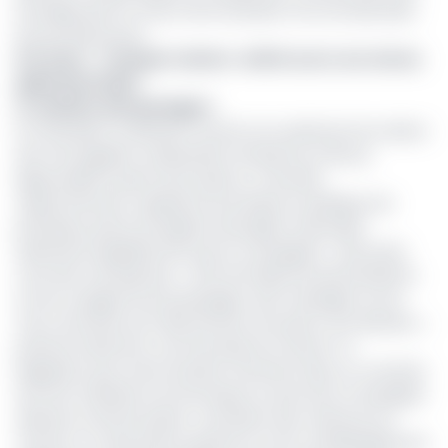
envisage ainsi un retour de la situation à la normale dans
les prochains jours.
lire aussi :
Transport aérien : la RCA ouvre son ciel au
gabonais Afrijet
Le calvaire des passagers
En attendant, la décision touche non seulement les clients
des vols réguliers à destination de Maroua, Garoua,
Ngaoundéré à partir de Douala ou Yaoundé,
respectivement capitale économique et politique, les
principaux points de départs des lignes nationales
desservies régulièrement par la compagnie ; mais aussi
ceux des vols spéciaux. « Afin de réduire les perturbations
sur les voyages de ses passagers, des messages sur les
vols concernés sont directement envoyés à ces derniers »,
précise la direction commerciale de Camair-Co.
Rappelons que cette situation intervient dans un contexte
de forte turbulence économique au sein de la compagnie
aérienne camerounaise. La situation des créances sur
Camair-Co reste préoccupante et s’est considérablement