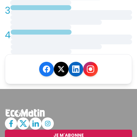
3
4
JE M'ABONNE