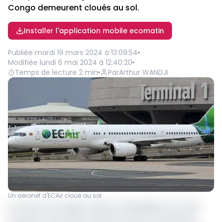
Congo demeurent cloués au sol.
Installer l'application mobile ecomatin
Publiée
mardi 19 mars 2024 à 13:09:54
Modifiée
lundi 6 mai 2024 à 12:40:20
Temps de lecture
2
min
Par
Arthur WANDJI
Un aéronef d'ECAir cloué au sol
Le secteur du transport aérien en République du Congo
accuse le coup. Selon la récente note de conjoncture