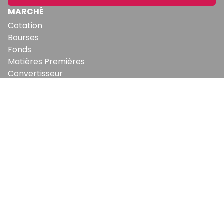
MARCHÉ
Cotation
Bourses
Fonds
Matières Premières
Convertisseur
ABONNEMENTS
Mon Compte
Mes Abonnements
Newsletters
Articles Achetés
SERVICES
Conditions Générales
Politique De Confidentialité
Politique En Matière De Cookies
Contact & Suggestions
LA RÉDACTION
Qui Sommes-Nous?