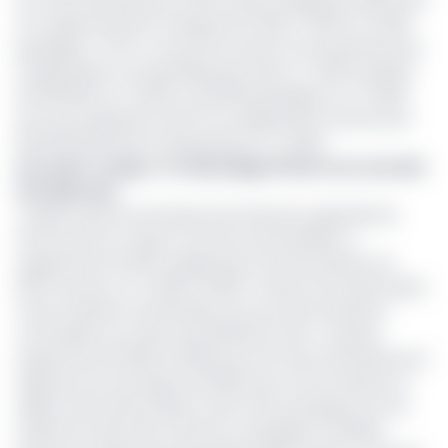
ont respectivement transporté 97 800 (-13,6%) et 5 800
passagers (-23,7). Ce qui fait chuter le taux de personnes
transportées sur l’ensemble des trafics à -20,5%, passant
de 350 800 au T3 2024 à 278 900 passagers au T4 2023,
soit une progression de 10,7% en glissement annuel avec
252 000 personnes transportées au T4 2022.
Lire aussi :
Congo : le redécollage d’Ecair une nouvelle
fois ajournée
Toujours selon les données de la Direction générale de
l’économie du Congo, le fret de marchandises a
augmenté de 41,9% en glissement annuel, passant de
2670 tonnes au T4 2022 à 3789,7 tonnes une année après.
Cette tendance d’ensemble recouvre des évolutions
contrastées au niveau des différents frets : hausses
respectives de 51,8% et 65,9% pour les frets international et
régional, soit une baisse de 91,9% pour le fret national. Le
rapport de la DGE attribue cette chute drastique du fret
national à l’arrêt des vols de la compagnie Canadian