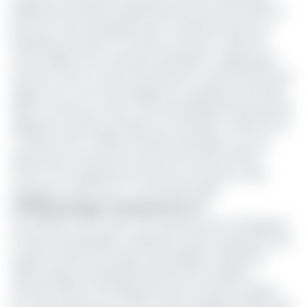
publiée par la Direction générale de l’économie (DGE) du
pays, les vols domestiques sont en baisse de 45,4% au
quatrième trimestre (T4) 2023, se situant à 1 565 vols
contre 2866 vols au trimestre précédent. En glissement
annuel, le trafic commercial national a chuté de 35,2% par
rapport aux 2 414 vols enregistrés au quatrième trimestre
2022. De même, le trafic commercial global (international,
régional et national compris) est retombé à 4 029 vols au
T4 2023 contre 4 999 le trimestre précédent, soit une
baisse des mouvements d’avions de l’ordre de 19,4%
contre 7,3% en glissement annuel où le secteur avait
enregistré 4 353 vols au T4 de l’année 2022.
278 900 passagers transportés au T4
Les chiffres sur les trafics commerciaux sont à l’image du
nombre des passagers transportés durant la période. Ainsi,
au plan national, le nombre de passagers a baissé de
23,8%, passant de 230 000 personnes au troisième
trimestre 2023, à 175 300 personnes le trimestre suivant.
Les vols internationaux (1 844 vols) et régionaux (620 vols)