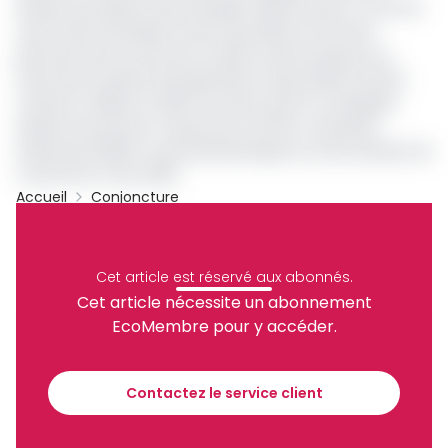
Airways qui dessert les principales villes du pays. A côté de
cela, l’autre principale cause qui justifie le recul des
performances du secteur au plan national repose sur
l’arrêt des activités de l’Equatorial Congo Airlines (ECAir)
tombé en faillite en 2016, de même que la compagnie
aérienne Nouvel Air Congo dont la flotte composée
d’aéronefs MA60 n’a pas décollé depuis la crise sanitaire de
Covid-19 en mars 2020.
Accueil
Conjoncture
ECAIR
Nouvel Air Congo
Archive
Partager
Cet article est réservé aux abonnés.
Cet article nécessite un abonnement
EcoMembre pour y accéder.
Recevez notre briefing économique et
financier tous les jours avant 10 heures.
Contactez le service client