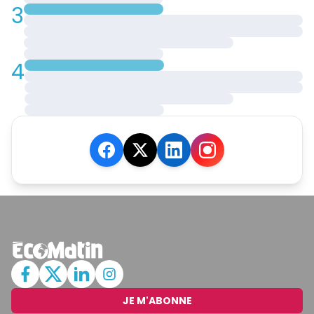
3
4
JE M'ABONNE