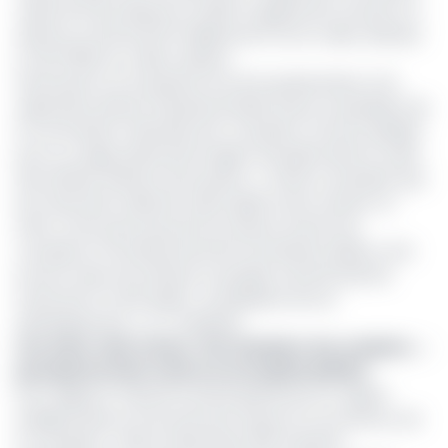
cadre de 11 procédures en 2023. En glissement annuel, l’on
observe un bond de 8,1 milliards de Fcfa en valeur absolue
et de 578,5% en valeur relative.
Intervenant sur la question lors de la présentation à fin
septembre dernier, Dieudonné Massi Gams, le président de
la Commission nationale anti-corruption (Conac) plaidait
pour un usage optimal de l’argent récupéré dans le cadre
des affaires relevant de la justice. « Il reste à souhaiter que
les fonds ainsi collectés soient gérés à bon escient. En
effet, s’il est juste de punir les auteurs d’actes de
corruption et de détournements de deniers publics, il est
encore mieux de restituer au peuple camerounais les
fonds dont il a été spolié , au préjudice de son
développement », a-t-il déclaré.
Lire aussi :
Anif, Conac, TCS, Chambre des comptes… :
pourquoi la lutte contre la corruption piétine
Pour rappel, le Tribunal criminel spécial est un organe
impliqué dans le recouvrement issues en l’occurrence, de
la corruption. Créé en décembre 2011, il devient