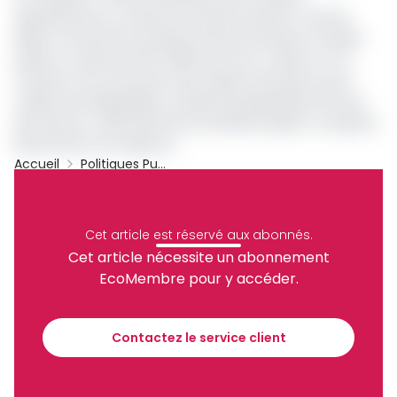
opérationnel en octobre de l’année suivante. Il vise les
délits et infractions de détournement de biens et denier
public au-dessus de 50 millions de Fcfa. A date, le TCS
compte à son actif, plus d’une dizaine d'anciens hauts
cadres de la République condamnés généralement pour
des faits de « détournement de deniers publics, corruption,
blanchiment de capitaux ».
Accueil
Politiques Publiques
Conac
TCS
Joseph Dion Ngute
Archive
Partager
Cet article est réservé aux abonnés.
Cet article nécessite un abonnement
EcoMembre pour y accéder.
Recevez notre briefing économique et
financier tous les jours avant 10 heures.
Contactez le service client
Sinscrire a la newsletter