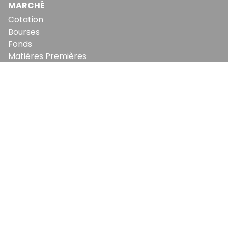
MARCHÉ
Cotation
Bourses
Fonds
Matières Premières
Convertisseur
ABONNEMENTS
Mon Compte
Mes Abonnements
Newsletters
Articles Achetés
SERVICES
Conditions Générales
Politique De Confidentialité
Politique En Matière De Cookies
Contact & Suggestions
LA RÉDACTION
Qui Sommes-Nous?