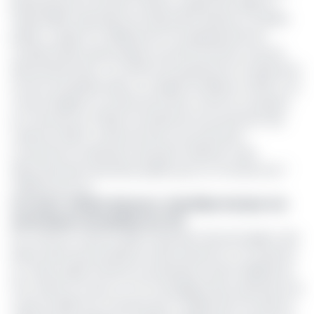
présentés par le Premier ministre Joseph Dion Ngute à
l’Assemblée nationale le 1er décembre dernier, le caissier
public a capté 3,4 milliards de Fcfa représentant les
condamnations pécuniaires au profit de l’Etat et de ses
démembrements. Ce chiffre est quasiment la moitié de la
somme récupérée dans un chapitre similaire en 2023. A en
croire le Rapport sur l’état de la lutte contre la corruption
au Cameroun en 2023, la Société de recouvrement des
créances (SRC) a effectué des recouvrements
concernant six décisions de justice relatives à des
détournements des biens publics pour un montant de 7
milliards de Fcfa .
Lire aussi :
Affaire Glencore : Paul Biya marque son
accord pour une plainte au TCS
Par contre le corps du délit (restitution des de l’argent, des
biens) dans les procédures suivies devant le TCS a permis
au Trésor public d'entrer en possession de 9,5 milliards de
Fcfa. Selon la Conac, le TCS a enregistré des restitutions du
corps du délit d’un montant de 1,4 milliard de Fcfa dans le