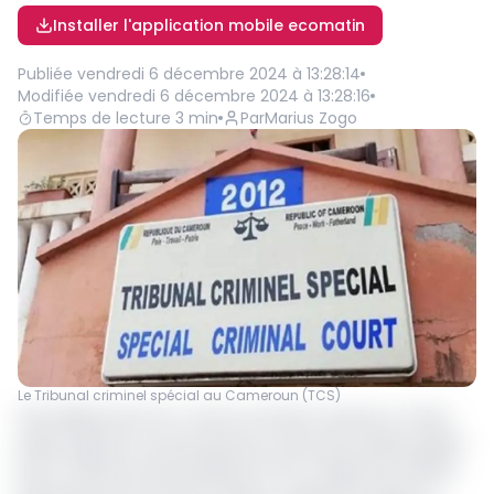
Installer l'application mobile ecomatin
Publiée
vendredi 6 décembre 2024 à 13:28:14
Modifiée
vendredi 6 décembre 2024 à 13:28:16
Temps de lecture
3
min
Par
Marius Zogo
Le Tribunal criminel spécial au Cameroun (TCS)
12,9 milliards de Fcfa. C’est le montant reversé au Trésor
public depuis le mois de janvier au titre des dossiers gérés
par le Tribunal criminel spécial (TCS). D’après les chiffres