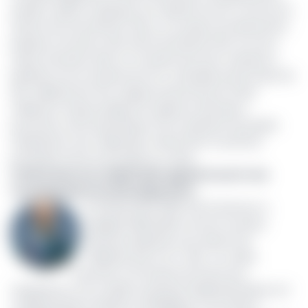
qu’elle a rejoint à l’époque où il opérait encore comme ins-
titution de microfinance. Elle y a occupé successivement
plusieurs fonctions clés avant de devenir DGA. Sa nomi-
nation intervient dans un contexte de forte croissance :
bénéfice net en hausse de 43 %, total bilan porté à plus de
837 milliards de FCFA, capital social renforcé à 29,4
milliards et réseau élargi à 54 agences. Elle devra
poursuivre cette dynamique tout en pilotant les projets
d’expansion sous-régionale, notamment l’ouverture
prochaine d’une succursale au Tchad.
À SCB Cameroun, Nabil Kadiri appelé à ouvrir une
nouvelle phase de développement
Le 8 décembre 2025, SCB Cameroun a
désigné Nabil Kadiri comme nouveau
directeur général, sous réserve de
validation par la CO- BAC. Ce cadre
marocain, fort de près de trente ans
d’expérience, est un pilier du groupe Attijariwafa Bank où il
a dirigé plusieurs divisions stratégiques. Il succède à