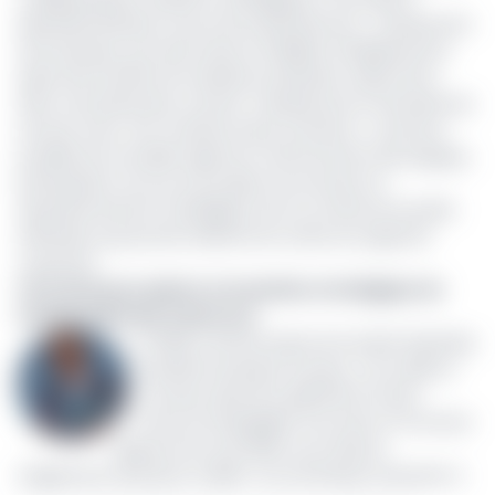
Alexandre Beziaud, recrue de la période de re- dressement
de la banque, qui avait réussi à stabiliser l’établissement
après des années de turbulence judiciaire. Kadiri arrive
dans une phase plus ouverte, marquée par la nécessité de
renouer avec une croissance plus soutenue : ouverture
possible de nouvelles agences, renforcement des équipes,
participation accrue aux projets structurants et
repositionnement stratégique face au retrait de Société
Générale, qui pourrait rebattre les cartes du segment
corporate.
Yery Seck pour piloter la transition stratégique de
Société Générale Cameroun
La filiale camerounaise de Société Générale,
deuxième banque du pays, a accueilli un
nouveau directeur général en la per-
sonne du Sénégalais Yery Seck, en fonction
depuis le 1er avril 2025, sous réserve
d’agrément final de la COBAC. Sa nomination intervient à