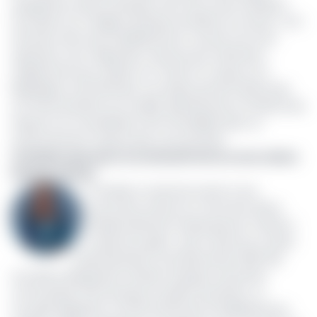
d’expérience dans la banque, dont dix au sein d’Afriland
First Bank où il a dirigé la banque de détail. Sa nomina- tion
intervient alors que l’établissement connaît une forte
expansion sous-régionale, soutenue par l’obtention
d’agréments pour opérer au Tchad, au Congo et en
République centrafricaine. Les enjeux portent désormais
sur l’harmonisation du modèle opérationnel, la maîtrise des
risques et la consolidation de la rentabilité dans un
environnement toujours plus concurrentiel.
CCA Bank opte pour la continuité interne avec Alvine
Désirée Tiwoda
CCA Bank a choisi de revenir à une
promotion interne en nommant Alvine
Désirée Mefotie Fondop épouse Tiwoda à
la direction géné- rale, à l’issue du conseil
d’administration du 18 décembre 2025. Elle
succède à Marguerite Fonkwen Atanga et prend les
commandes d’une banque en pleine ascension. La
nouvelle dirigeante connaît intimement l’établissement,