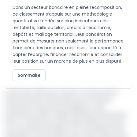
Dans un secteur bancaire en pleine recomposition,
ce classement s’appuie sur une méthodologie
quantitative fondée sur cinq indicateurs clés :
rentabilité, taille du bilan, crédits à l’économie,
dépôts et maillage territorial. Leur pondération
permet de mesurer non seulement la performance
financière des banques, mais aussi leur capacité à
capter l’épargne, financer l’économie et consolider
leur position sur un marché de plus en plus disputé.
Sommaire
L’année 2024-2025 aura marqué un tournant dans le
secteur bancaire camerounais, avec une série de
nominations à des postes stratégiques au sein
d’institutions locales ou filiales de groupes internationaux.
Dans un contexte de transformation rapide du marché,
ces mouvements témoignent d’un renouvellement des
leaderships, souvent portés par des cadres expérimentés