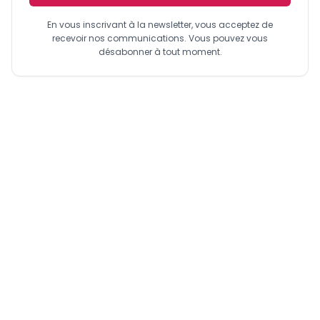
conduire la dernière phase du plan de restructuration. Sous
En vous inscrivant à la newsletter, vous acceptez de
sa gestion, NFC Bank a progressivement assaini ses
recevoir nos communications. Vous pouvez vous
comptes, renforcé son capital social et retrouvé des
désabonner à tout moment.
résultats positifs. Sa nomination intervient alors que l’État
prépare son retrait du capital, confor- mément aux
engagements pris auprès du FMI. Le nouveau directeur
général devra stabiliser durablement la gouvernance,
accompagner la modernisation technologique et sécuriser
l’entrée d’un investisseur stratégique.
Mohamed Simporé prend la tête de la BICEC
La Banque internationale du Cameroun
pour l’épargne et le crédit (BICEC) a
annoncé, à l’issue du conseil
d’administration du 23 décembre, la
nomination du Burkinabè Mohamed Simporé
au poste de directeur général. Il succède à Outman Roqdi,
en fonc- tion depuis avril 2021, appelé à de nouvelles
responsabilités au sein du groupe marocain Banque
Centrale Populaire (BCP), maison mère de l’établissement.