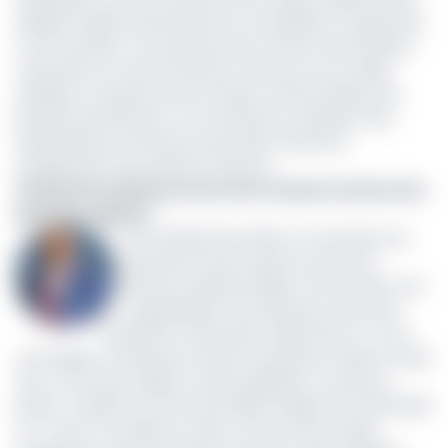
appelés à piloter des phases de consolidation, d’expansion
ou de transition. De la gouvernance interne des banques
nationales aux restructurations d’acteurs sous tutelle
publique, en passant par les enjeux transfrontaliers des
groupes panafricains, ces nominations traduisent des
dynamiques profondes qui devraient influencer
durablement l’écosystème financier.
Afriland First Bank promeut Hervé Ayissi à la direction
générale adjointe
Chez Afriland First Bank, la nomination de
Dieudonné Hervé Ayissi au poste de
directeur général adjoint s’inscrit dans une
réorganisation de la direction exécutive
décidée le 12 décembre 2025. Elle ren- force
une équipe composée du directeur général, Célestin Guela
Simo, et de deux adjoints, Ayissi rejoignant Youssoufa
Bouba. Titulaire d’un Executive MBA et diplômé du PKFOKAM
Ins- titute of Excellence, Ayissi cumule seize années